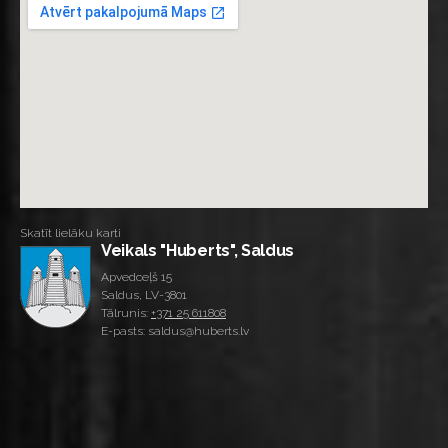
Skatīt lielāku karti
Veikals "Huberts", Saldus
Apvedceļš 15
Saldus, LV-3801
Tālrunis:
+371 25 611808
E-pasts: saldus@huberts.lv