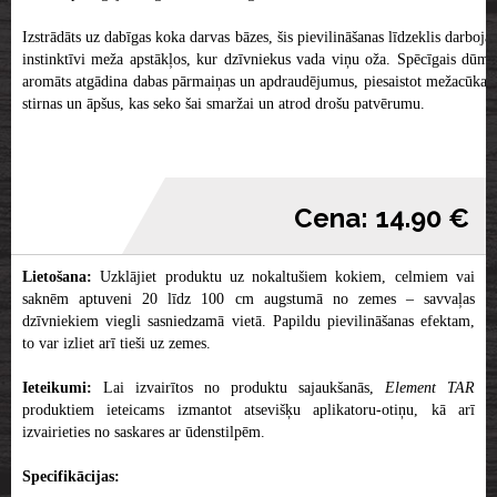
Izstrādāts uz dabīgas koka darvas bāzes, šis pievilināšanas līdzeklis darbojas
instinktīvi meža apstākļos, kur dzīvniekus vada viņu oža. Spēcīgais dūmu
aromāts atgādina dabas pārmaiņas un apdraudējumus, piesaistot mežacūkas,
stirnas un āpšus, kas seko šai smaržai un atrod drošu patvērumu.
Cena: 14.90 €
Lietošana:
Uzklājiet produktu uz nokaltušiem kokiem, celmiem vai
saknēm aptuveni 20 līdz 100 cm augstumā no zemes – savvaļas
dzīvniekiem viegli sasniedzamā vietā. Papildu pievilināšanas efektam,
to var izliet arī tieši uz zemes.
Ieteikumi:
Lai izvairītos no produktu sajaukšanās,
Element TAR
produktiem ieteicams izmantot atsevišķu aplikatoru-otiņu, kā arī
izvairieties no saskares ar ūdenstilpēm.
Specifikācijas: