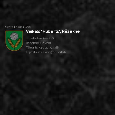
Skatīt lielāku karti
Veikals "Huberts", Rēzekne
Jupatovkas iela 11G
Rēzekne, LV-4601
Tālrunis:
+371 27 773388
E-pasts: rezekne@huberts.lv