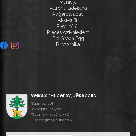
Munīcija
Patronu lādēšana
Apģērbs, apavi
Aksesuāri
Pievilinātāji
Preces dzīvniekiem
Big Green Egg
Pirotehnika
Veikals "Huberts", Jēkabpils
Rīgas iela 208
Jēkabpils, LV-5202
Tālrunis:
+371 26 313996
E-pasts: gmb@huberts.lv