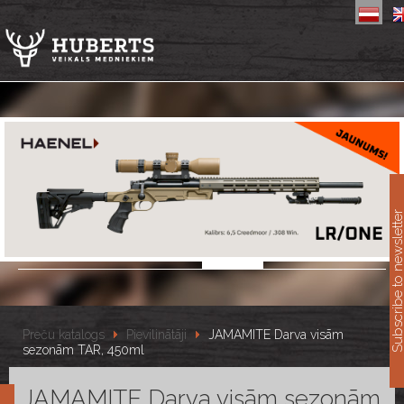
11
Subscribe to newslet
Preču katalogs
Pievilinātāji
JAMAMITE Darva visām
sezonām TAR, 450ml
JAMAMITE Darva visām sezonām