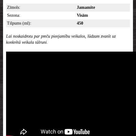
Zīmols:
Jamamite
Sezona:
Visām
Tilpums (ml):
450
Lai noskaidrotu par preču pieejamību veikalos, lūdzam zvanīt uz
konkrētā veikala tālruni.