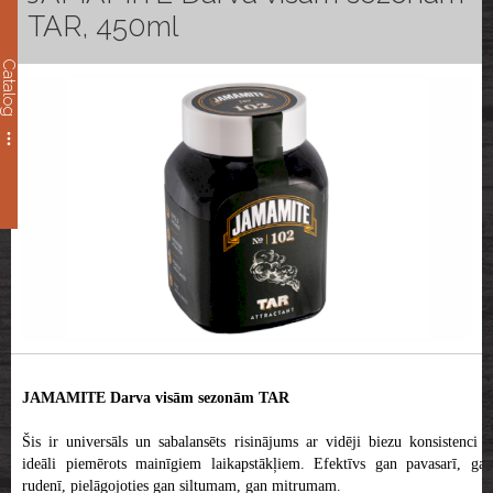
TAR, 450ml
Catalog
JAMAMITE Darva visām sezonām TAR
Šis ir universāls un sabalansēts risinājums ar vidēji biezu konsistenci –
ideāli piemērots mainīgiem laikapstākļiem. Efektīvs gan pavasarī, gan
rudenī, pielāgojoties gan siltumam, gan mitrumam.