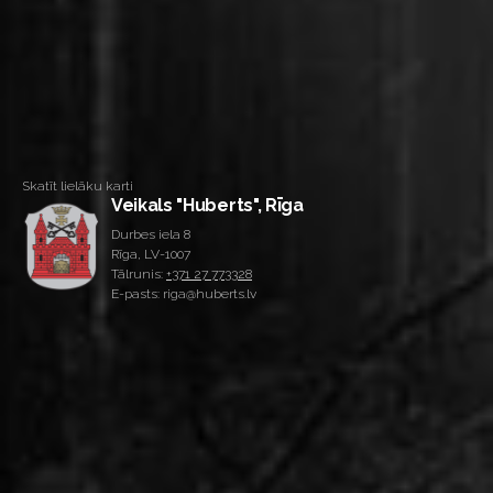
Skatīt lielāku karti
Veikals "Huberts", Rīga
Durbes iela 8
Rīga, LV-1007
Tālrunis:
+371 27 773328
E-pasts: riga@huberts.lv