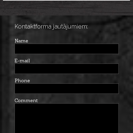
darva visām sezonām TAR,
6gb.
Kontaktforma jautājumiem:
Name
E-mail
Phone
Comment