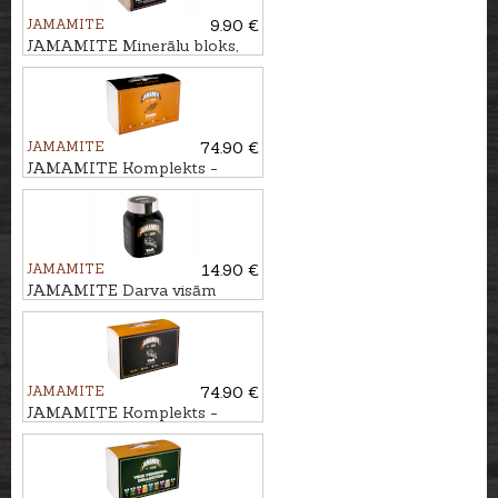
JAMAMITE
9.90 €
JAMAMITE Minerālu bloks,
5kg
JAMAMITE
74.90 €
JAMAMITE Komplekts -
atraktants KUKURŪZA, 6gb
JAMAMITE
14.90 €
JAMAMITE Darva visām
sezonām TAR, 450ml
JAMAMITE
74.90 €
JAMAMITE Komplekts -
darva ziemai TAR, 6gb.