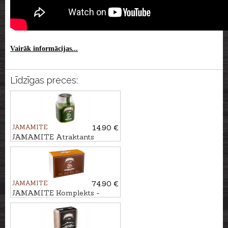
Vairāk informācijas...
Līdzīgas preces:
JAMAMITE
14.90 €
JAMAMITE Atraktants
ĀBOLS, 450ml
JAMAMITE
74.90 €
JAMAMITE Komplekts -
atraktants LAZDU RIEKSTI,
6gb