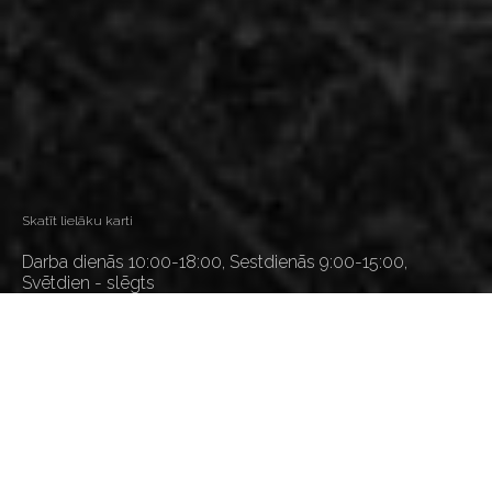
Skatīt lielāku karti
Darba dienās 10:00-18:00, Sestdienās 9:00-15:00,
Svētdien - slēgts