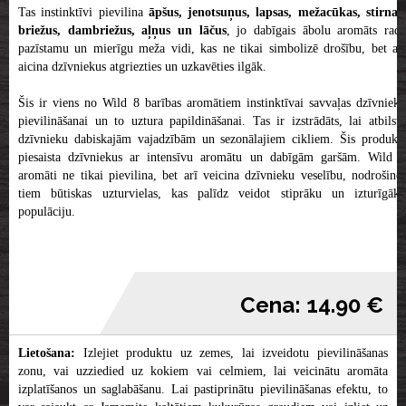
Tas instinktīvi pievilina
āpšus, jenotsuņus, lapsas, mežacūkas, stirnas
briežus, dambriežus,
aļņus un lāčus
, jo dabīgais ābolu aromāts rad
pazīstamu un mierīgu meža vidi, kas ne tikai simbolizē drošību, bet arī
aicina dzīvniekus atgriezties un uzkavēties ilgāk.
Šis ir viens no Wild 8 barības aromātiem instinktīvai savvaļas dzīvnieku
pievilināšanai un to uztura papildināšanai. Tas ir izstrādāts, lai atbilstu
dzīvnieku dabiskajām vajadzībām un sezonālajiem cikliem. Šis produkts
piesaista dzīvniekus ar intensīvu aromātu un dabīgām garšām. Wild 8
aromāti ne tikai pievilina, bet arī veicina dzīvnieku veselību, nodrošinot
tiem būtiskas uzturvielas, kas palīdz veidot stiprāku un izturīgāku
populāciju.
Cena: 14.90 €
Lietošana:
Izlejiet produktu uz zemes, lai izveidotu pievilināšanas
zonu, vai uzziedied uz kokiem vai celmiem, lai veicinātu aromāta
izplatīšanos un saglabāšanu. Lai pastiprinātu pievilināšanas efektu, to