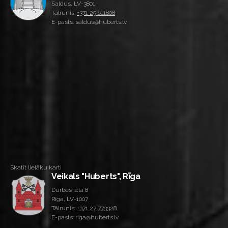
Saldus, LV-3801
Tālrunis:
+371 25 611808
E-pasts: saldus@huberts.lv
Skatīt lielāku karti
Veikals "Huberts", Rīga
Durbes iela 8
Rīga, LV-1007
Tālrunis:
+371 27 773328
E-pasts: riga@huberts.lv