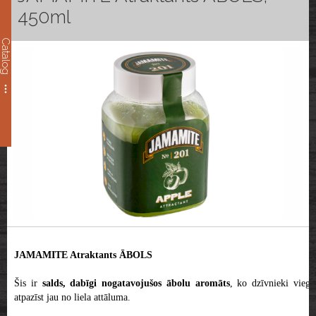
450ml
Catalog
JAMAMITE Atraktants ĀBOLS
Šis ir
salds, dabīgi nogatavojušos ābolu aromāts
, ko dzīvnieki viegl
atpazīst jau no liela attāluma.