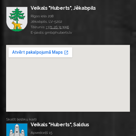
Veikals "Huberts", Jēkabpils
Rīgas iela 208
Jēkabpils, LV-5202
Tālrunis:
+371 26 313996
E-pasts: gmb@huberts.lv
Skatīt lielāku karti
Veikals "Huberts", Saldus
Apvedceļš 15