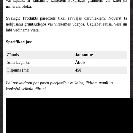
var sajaukt ar
Jamamite kaltētiem kukurūzas graudiem
vai izliet uz
minerāla bloka
.
Svarīgi:
Produkts paredzēts tikai savvaļas dzīvniekiem. Novērst tā
nokļūšanu gruntsūdeņos vai virszemes ūdeņos. Uzglabāt sausā, vēsā un
labi vēdināmā vietā.
Specifikācijas:
Zīmols:
Jamamite
Smarža/garša:
Ābols
Tilpums (ml):
450
Lai noskaidrotu par preču pieejamību veikalos, lūdzam zvanīt uz
konkrētā veikala tālruni.