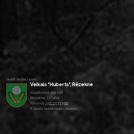
Skatīt lielāku karti
Veikals "Huberts", Rēzekne
Jupatovkas iela 11G
Rēzekne, LV-4601
Tālrunis:
+371 27 773388
E-pasts: rezekne@huberts.lv