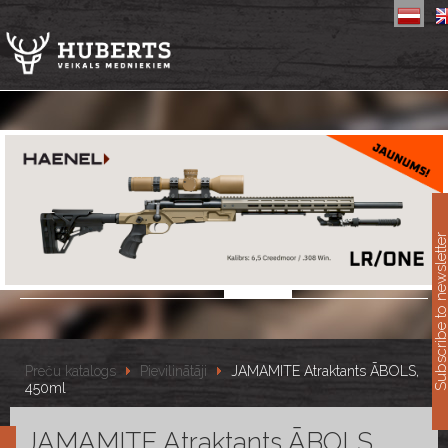
11
Subscribe to newslet
Preču katalogs
Pievilinātāji
JAMAMITE Atraktants ĀBOLS,
450ml
JAMAMITE Atraktants ĀBOLS,