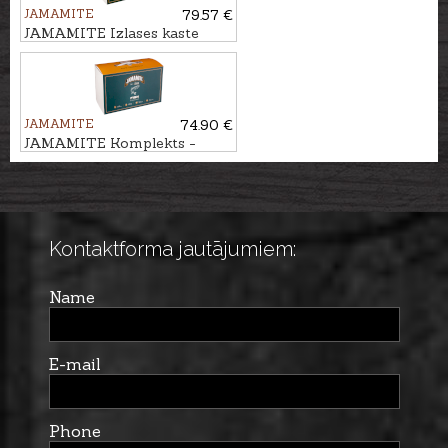
JAMAMITE
79.57 €
JAMAMITE Izlases kaste
X0X, 6gb.
JAMAMITE
74.90 €
JAMAMITE Komplekts -
atraktants ZIVS, 6gb
Kontaktforma jautājumiem:
Name
E-mail
Phone