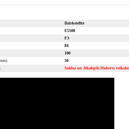
Dzirkstelīte
E5508
F3
84
100
(mm):
30
:
Saldus un Jēkabpils Huberts veikalo