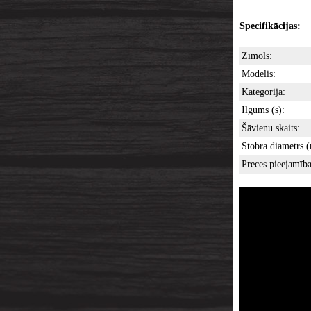
Specifikācijas:
Zīmols:
Modelis:
Kategorija:
Ilgums (s):
Šāvienu skaits:
Stobra diametrs 
Preces pieejamība