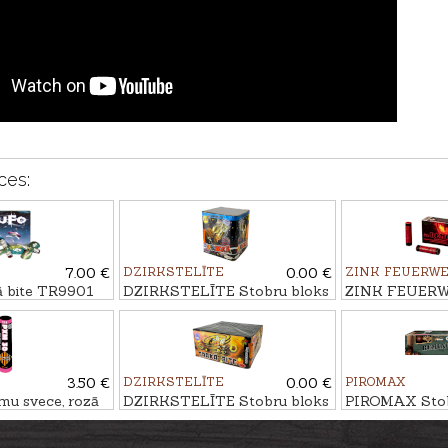
ces:
7.00 €
DZIRKSTELĪTE
0.00 €
ZINK FEUERW
 bite TR9901
DZIRKSTELĪTE Stobru bloks
ZINK FEUER
PRIEKĀ, 25 - ŠĀV.
Signālraķete
15mm
3.50 €
DZIRKSTELĪTE
0.00 €
PIROMAX
 svece, rozā
DZIRKSTELĪTE Stobru bloks
PIROMAX Stob
TRAKĀ BITE, 100 - ŠĀV.
REMINGTON, 1