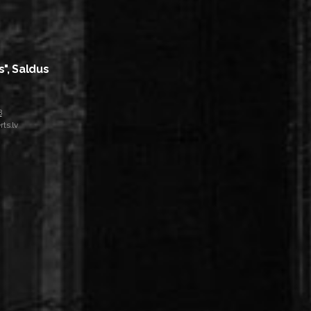
s", Saldus
8
ts.lv