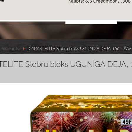
Pirotehnika
DZIRKSTELĪTE Stobru bloks UGUNĪGĀ DEJA, 100 - ŠĀV.
ELĪTE Stobru bloks UGUNĪGĀ DEJA, 