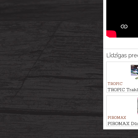
Līdzīgas pre
TROPIC
TROPIC Trakā
PIROMAX
PIROMAX Dūmu
PXM30