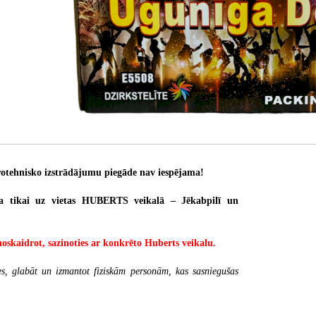
otehnisko izstrādājumu piegāde nav iespējama!
a tikai uz vietas HUBERTS veikalā – Jēkabpilī un
noskaidrot, sazinoties ar konkrēto Huberts veikalu.
es, glabāt un izmantot fiziskām personām, kas sasniegušas