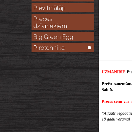
Pievilinātāji
Preces
dzīvniekiem
Big Green Egg
Pirotehnika
UZMANĪBU!
Pir
Preču saņemšan
Saldū.
Preces cenu var 
*Atļauts iegādāti
18 gadu vecumu!