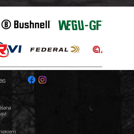
as
ēšana
avi
niekiem