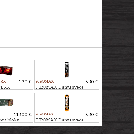
ERK
1.30 €
PIROMAX
3.50 €
WERK
PIROMAX Dūmu svece,
 DEMON EYES,
melna PXM30
115.00 €
PIROMAX
3.50 €
ru bloks
PIROMAX Dūmu svece,
44 - ŠĀV.
oranaža PXM30