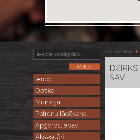
Preču katalogs
DZIRKST
ŠĀV.
Ieroči
Optika
Munīcija
Patronu lādēšana
Apģērbs, apavi
Aksesuāri