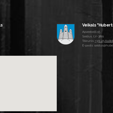
ls
Veikals "Hubert
Apvedceļš 15
Saldus, LV-3801
Tālrunis:
+371 25 61180
E-pasts: saldus@huber