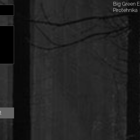
Big Green 
Pirotehnika