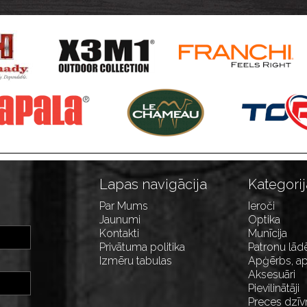
Lapas navigācija
Kategorij
Par Mums
Ieroči
Jaunumi
Optika
Kontakti
Munīcija
Privātuma politika
Patronu lād
Izmēru tabulas
Apģērbs, ap
Aksesuāri
Pievilinātāji
Preces dzīv