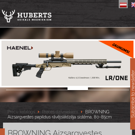
11
Subscribe to newslet
Preču katalogs
Preces dzīvniekiem
BROWNING
Aizsargvestes papildus rāvējslēdzēja sistēma, 80-85cm
BROWNING Aizsargvestes