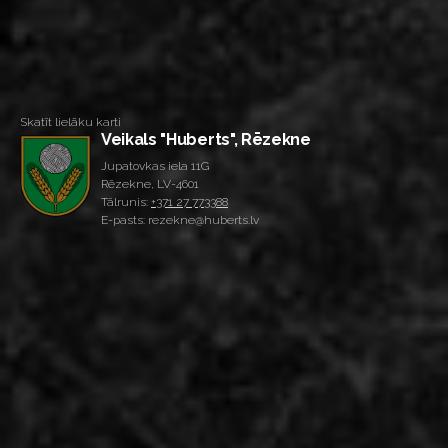
Skatīt lielāku karti
Veikals "Huberts", Rēzekne
Jupatovkas iela 11G
Rēzekne, LV-4601
Tālrunis:
+371 27 773388
E-pasts: rezekne@huberts.lv