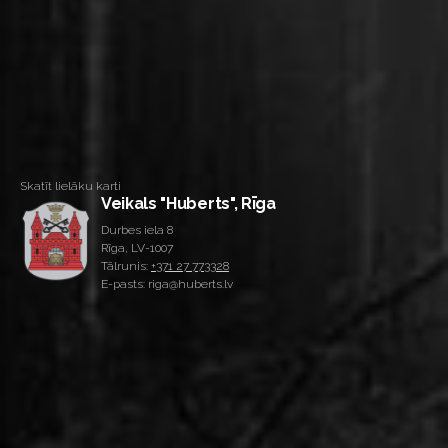
Skatīt lielāku karti
Veikals "Huberts", Rīga
Durbes iela 8
Rīga, LV-1007
Tālrunis:
+371 27 773328
E-pasts: riga@huberts.lv