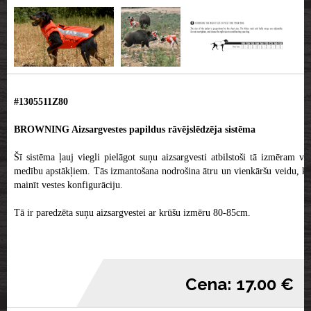
#1305511Z80
BROWNING Aizsargvestes papildus rāvējslēdzēja sistēma
Šī sistēma ļauj viegli pielāgot suņu aizsargvesti atbilstoši tā izmēram vai
medību apstākļiem. Tās izmantošana nodrošina ātru un vienkāršu veidu, kā
mainīt vestes konfigurāciju.
Tā ir paredzēta suņu aizsargvestei ar krūšu izmēru 80-85cm.
Cena: 17.00 €