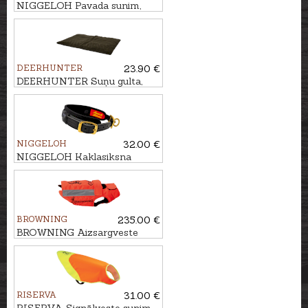
NIGGELOH Pavada sunim,
3,6m
DEERHUNTER
23.90 €
DEERHUNTER Suņu gulta,
70x100cm
NIGGELOH
32.00 €
NIGGELOH Kaklasiksna
sunim DELUXE, 40-50cm
BROWNING
235.00 €
BROWNING Aizsargveste
sunim HUNTER, 60cm
RISERVA
31.00 €