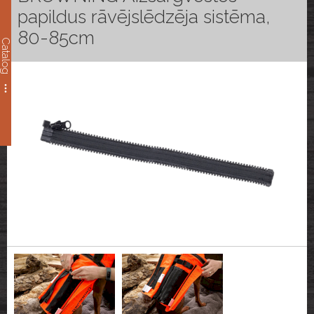
papildus rāvējslēdzēja sistēma,
80-85cm
Catalog