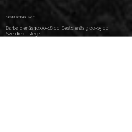
Skatīt lielāku karti
Darba dienās 10:00-18:00, Sestdienās 9:00-15:00,
Svētdien - slēgts