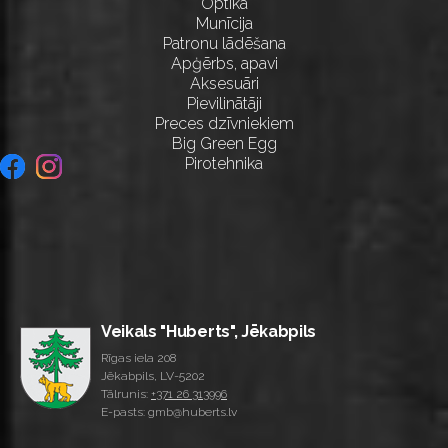
Optika
Munīcija
Patronu lādēšana
Apģērbs, apavi
Aksesuāri
Pievilinātāji
Preces dzīvniekiem
Big Green Egg
Pirotehnika
Veikals "Huberts", Jēkabpils
Rīgas iela 208
Jēkabpils, LV-5202
Tālrunis:
+371 26 313996
E-pasts: gmb@huberts.lv