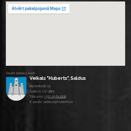
Skatīt lielāku karti
Veikals "Huberts", Saldus
Apvedceļš 15
Saldus, LV-3801
Tālrunis:
+371 25 611808
E-pasts: saldus@huberts.lv