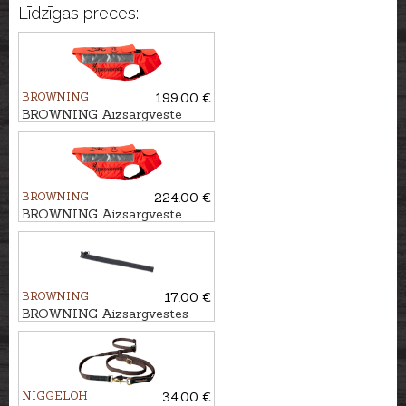
Līdzīgas preces:
BROWNING
199.00 €
BROWNING Aizsargveste
sunim PROTECT ONE, 70cm
BROWNING
224.00 €
BROWNING Aizsargveste
sunim PROTECT ONE, 80cm
BROWNING
17.00 €
BROWNING Aizsargvestes
papildus rāvējslēdzēja
sistēma, 60-65cm
NIGGELOH
34.00 €