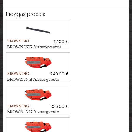
Līdzīgas preces:
BROWNING
17.00 €
BROWNING Aizsargvestes
papildus rāvējslēdzēja
sistēma, 60-65cm
BROWNING
249.00 €
BROWNING Aizsargveste
sunim HUNTER, 80cm
BROWNING
235.00 €
BROWNING Aizsargveste
sunim HUNTER, 70cm