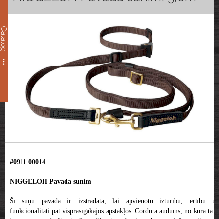
Catalog
#0911 00014
NIGGELOH Pavada sunim
Šī suņu pavada ir izstrādāta, lai apvienotu izturību, ērtību un
funkcionalitāti pat visprasīgākajos apstākļos. Cordura audums, no kura tā ir