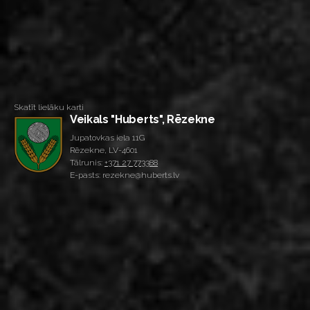
Skatīt lielāku karti
Veikals "Huberts", Rēzekne
Jupatovkas iela 11G
Rēzekne, LV-4601
Tālrunis:
+371 27 773388
E-pasts: rezekne@huberts.lv