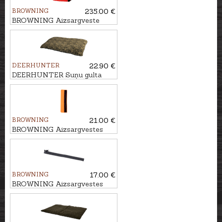
BROWNING
235.00 €
BROWNING Aizsargveste
sunim HUNTER, 60cm
DEERHUNTER
22.90 €
DEERHUNTER Suņu gulta
GERMANIA, 70x50cm
BROWNING
21.00 €
BROWNING Aizsargvestes
papildus muguras atloks,
80cm
BROWNING
17.00 €
BROWNING Aizsargvestes
papildus rāvējslēdzēja
sistēma, 70-75cm