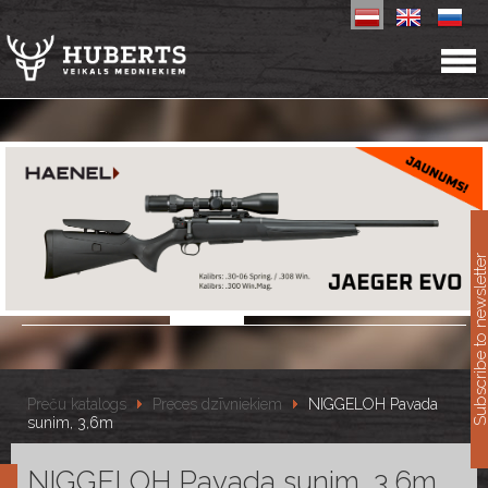
11
Subscribe to newslet
Preču katalogs
Preces dzīvniekiem
NIGGELOH Pavada
sunim, 3,6m
NIGGELOH Pavada sunim, 3,6m