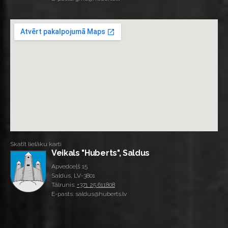
Skatīt lielāku karti
Veikals "Huberts", Saldus
Apvedceļš 15
Saldus, LV-3801
Tālrunis:
+371 25 611808
E-pasts: saldus@huberts.lv