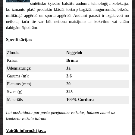
sintētisko šķiedru balstītu audumu tehnoloģiju kolekcija,
ko izmanto plašā produktu klāstā, tostarp bagāžā, mugursomās, biksēs,
militārajā apģērbā un sporta apģērbā. Audumi parasti ir izgatavoti no
neilona, taču tie var būt neilona maisījums ar kokvilnu vai citām
dabīgām šķiedrām.
Specifikācijas:
Zīmols:
Niggeloh
Krāsa:
Brūna
Ūdensizturīgs:
Jā
Garums (m):
3,6
Platums (mm):
20
Svars (g):
325
Materiāls:
100% Cordura
Lai noskaidrotu par preču pieejamību veikalos, lūdzam zvanīt uz
konkrētā veikala tālruni.
Vairāk informācijas...