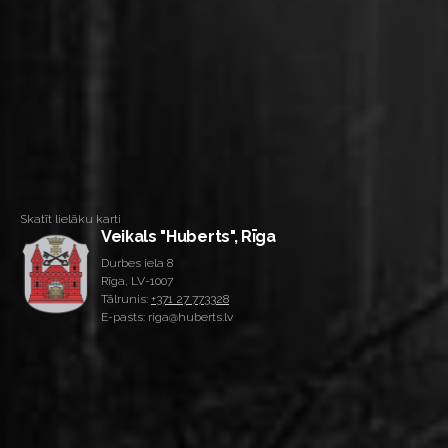
Skatīt lielāku karti
Veikals "Huberts", Rīga
Durbes iela 8
Rīga, LV-1007
Tālrunis:
+371 27 773328
E-pasts: riga@huberts.lv