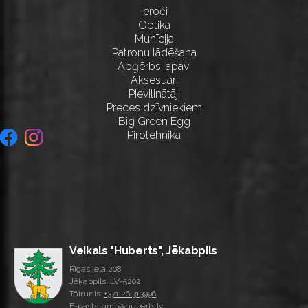
Ieroči
Optika
Munīcija
Patronu lādēšana
Apģērbs, apavi
Aksesuāri
Pievilinātāji
Preces dzīvniekiem
Big Green Egg
Pirotehnika
Veikals "Huberts", Jēkabpils
Rīgas iela 208
Jēkabpils, LV-5202
Tālrunis:
+371 26 313996
E-pasts: gmb@huberts.lv