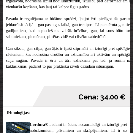
izgatavota, nodrošina izcilu nodilumizturību, izturību pret deformācijām un
vienkāršu kopšanu, kas ļauj tai kalpot ilgus gadus.
Pavada ir regulējama ar bīdāmo sprādzi, ļaujot ērti pielāgot tās garumu
jebkurā situācijā – gan pastaigas laikā, gan treniņos. Tā piemērota gan tiem
gadījumiem, kad nepieciešams vairāk brīvības, gan, lai suns būtu tuvu
saimniekam, piemēram, pilsētas vidē vai cilvēku sabiedrībā.
Gan siksna, gan cilpa, gan āķis ir īpaši stiprināti un izturīgi pret spēcīgiem
rāvieniem, kas nodrošina drošību un uzticamību arī aktīvām un spēcīgām
suņu sugām. Pavada ir ērti un ātri uzliekama pat tad, ja sunim nav
kaklasiksnas, padarot to par praktisku izvēli dažādām situācijām.
Cena: 34.00 €
Tehnoloģijas:
Cordura®
audumi ir ūdens necaurlaidīgi un izturīgi pret
nobrāzumiem, plīsumiem un skrāpējumiem. Tā ir uz