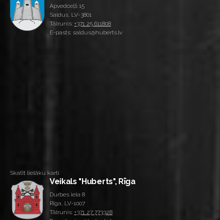
Apvedceļš 15
Saldus, LV-3801
Tālrunis:
+371 25 611808
E-pasts: saldus@huberts.lv
Skatīt lielāku karti
Veikals "Huberts", Rīga
Durbes iela 8
Rīga, LV-1007
Tālrunis:
+371 27 773328