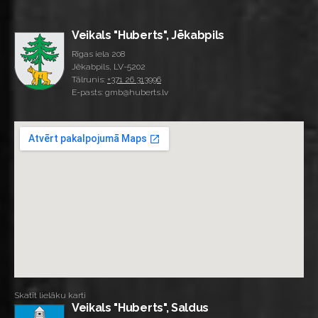
Veikals "Huberts", Jēkabpils
Rīgas iela 208
Jēkabpils, LV-5202
Tālrunis:
+371 26 313996
E-pasts: gmb@huberts.lv
Skatīt lielāku karti
Veikals "Huberts", Saldus