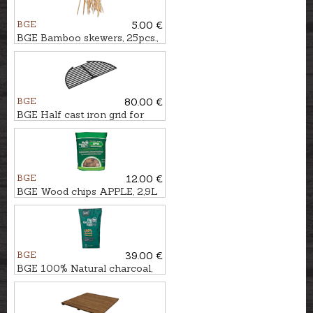
BGE
5.00 €
BGE Bamboo skewers, 25pcs.,
25cm
BGE
80.00 €
BGE Half cast iron grid for
XLarge EGG
BGE
12.00 €
BGE Wood chips APPLE, 2,9L
BGE
39.00 €
BGE 100% Natural charcoal,
9kg