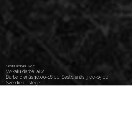
Skatīt lielāku karti
Veikalu darba laiks:
Darba dienās 10:00-18:00, Sestdienās 9:00-15:00,
Svētdien - slēgts