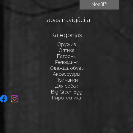
Lapas navigācija
Kategorijas
Оружие
Оптика
Патроны
Релоадинг
Одежда, обувь
Аксессуары
Приманки
Для собак
Big Green Egg
Пиротехника