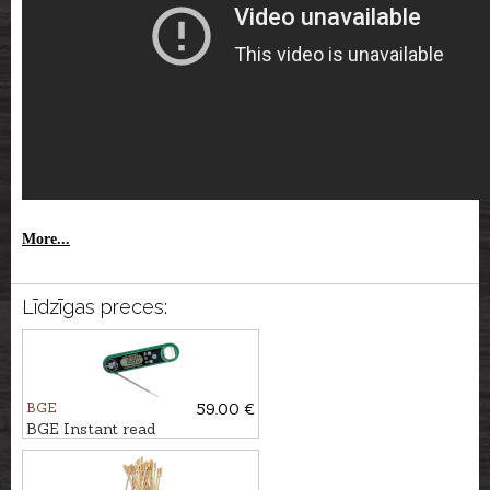
More...
Līdzīgas preces:
BGE
59.00 €
BGE Instant read
thermometer with bottle
opener