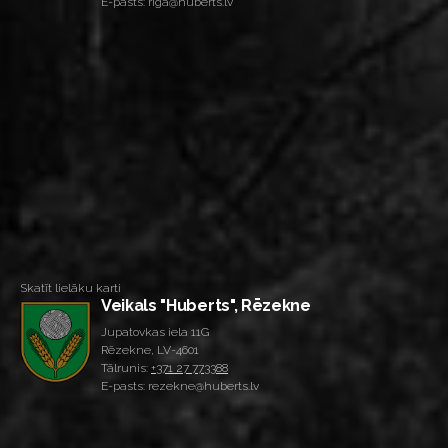
E-pasts: riga@huberts.lv
Skatīt lielāku karti
Veikals "Huberts", Rēzekne
Jupatovkas iela 11G
Rēzekne, LV-4601
Tālrunis:
+371 27 773388
E-pasts: rezekne@huberts.lv