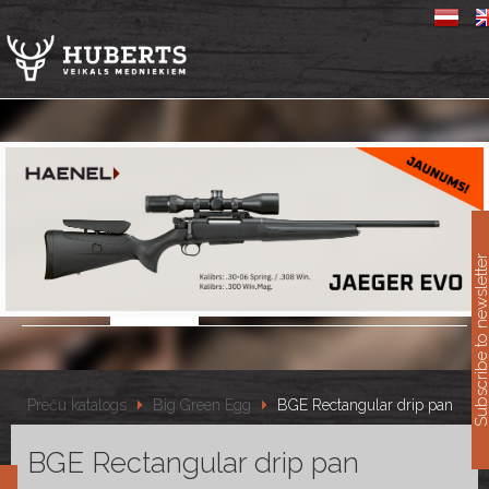
11
Subscribe to newslet
Preču katalogs
Big Green Egg
BGE Rectangular drip pan
BGE Rectangular drip pan