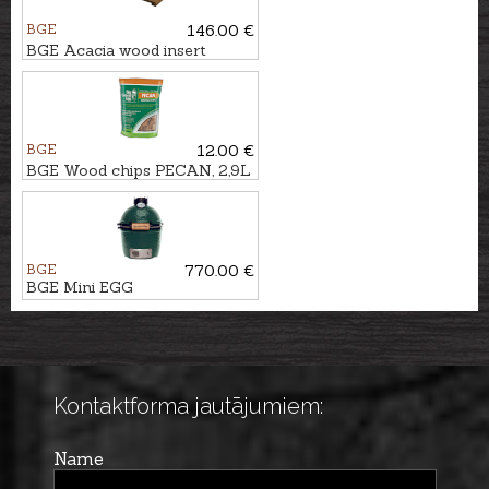
BGE
146.00 €
BGE Acacia wood insert
BGE
12.00 €
BGE Wood chips PECAN, 2,9L
BGE
770.00 €
BGE Mini EGG
Kontaktforma jautājumiem:
Name