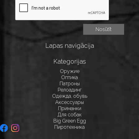
Lapas navigācija
Kategorijas
Оружие
Оптика
Патроны
Релоадинг
Одежда, обувь
Аксессуары
Приманки
Для собак
Big Green Egg
Пиротехника