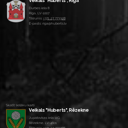
Veikals "Huberts", Rīga
Durbes iela 8
Rīga, LV-1007
Tālrunis:
+371 27 773328
E-pasts: riga@huberts.lv
Skatīt lielāku karti
Veikals "Huberts", Rēzekne
Jupatovkas iela 11G
Rēzekne, LV-4601