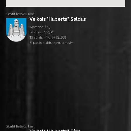
Skatīt lielāku karti
Veikals "Huberts", Saldus
Apvedceļš 15
Saldus, LV-3801
Tālrunis:
+371 25 611808
E-pasts: saldus@huberts.lv
Skatīt lielāku karti