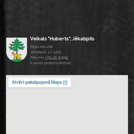
Veikals "Huberts", Jēkabpils
Rīgas iela 208
Jēkabpils, LV-5202
Tālrunis:
+371 26 313996
E-pasts: gmb@huberts.lv