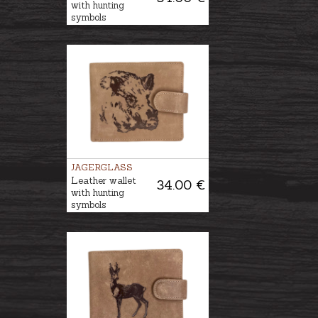
with hunting
symbols
JAGERGLASS
Leather wallet
34.00 €
with hunting
symbols