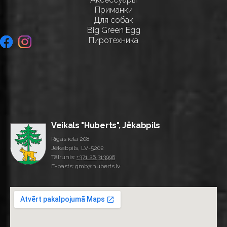
Приманки
Для собак
Big Green Egg
Пиротехника
Veikals "Huberts", Jēkabpils
Rīgas iela 208
Jēkabpils, LV-5202
Tālrunis:
+371 26 313996
E-pasts: gmb@huberts.lv