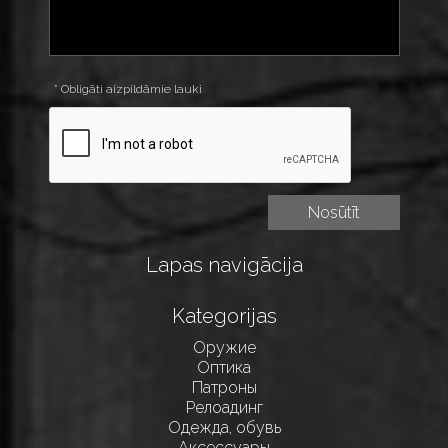
* Obligāti aizpildāmie lauki
Lapas navigācija
Kategorijas
Оружие
Оптика
Патроны
Релоадинг
Одежда, обувь
Аксессуары