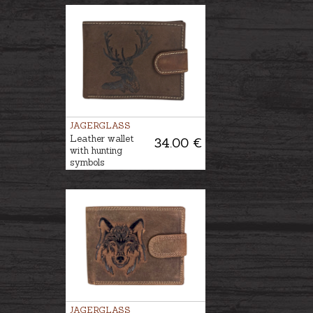
JAGERGLASS
Leather wallet
34.00 €
with hunting
symbols
JAGERGLASS