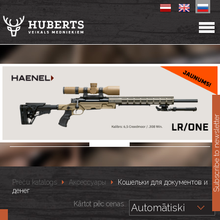
11
Subscribe to newslet
Preču katalogs
Аксессуары
Кошельки для документов и
денег
Kārtot pēc cenas::