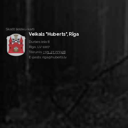
Skatīt lielāku karti
Veikals "Huberts", Rīga
Durbes iela 8
Rīga, LV-1007
Tālrunis:
+371 27 773328
E-pasts: riga@huberts.lv