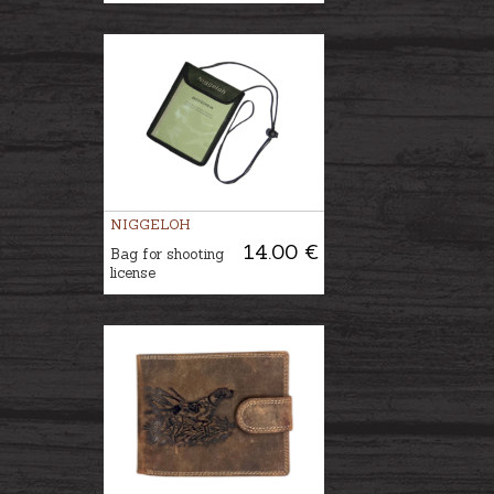
NIGGELOH
14.00 €
Bag for shooting
license