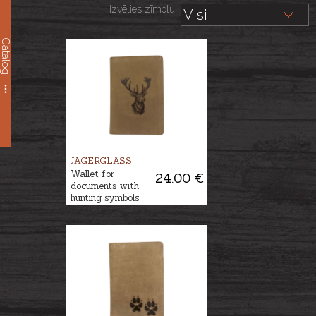
Izvēlies zīmolu:
Catalog
JAGERGLASS
Wallet for
24.00 €
documents with
hunting symbols