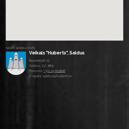
Skatīt lielāku karti
Veikals "Huberts", Saldus
Apvedceļš 15
Saldus, LV-3801
Tālrunis:
+371 25 611808
E-pasts: saldus@huberts.lv