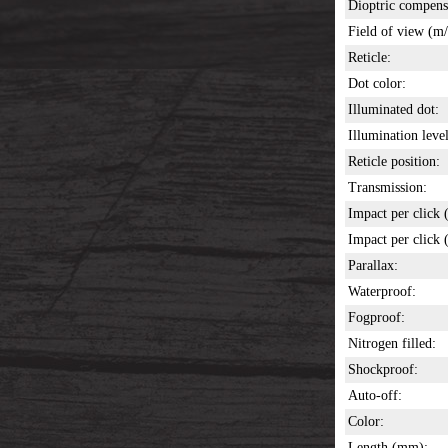
Dioptric compens
Field of view (m
Reticle:
Dot color:
Illuminated dot:
Illumination level
Reticle position:
Transmission:
Impact per click
Impact per click
Parallax:
Waterproof:
Fogproof:
Nitrogen filled:
Shockproof:
Auto-off:
Color:
Length (mm):