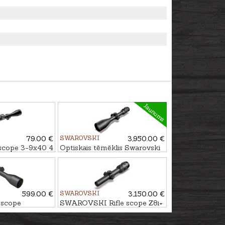
Jaunums
79.00 €
SWAROVSKI
3,950.00 €
scope 3-9x40 4
Optiskais tēmēklis Swarovski
ting rings
Z8i 2.3-18x56 P SR 4A-I
599.00 €
SWAROVSKI
3,150.00 €
 scope
SWAROVSKI Rifle scope Z8i+
 4-20x50 SFP
1-8x24 SR 4A-I