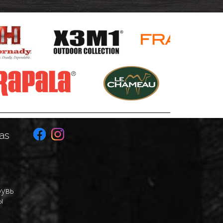
as
бувь
ы