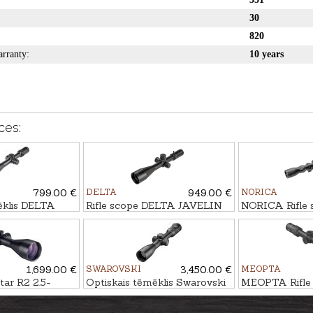
30
820
arranty:
10 years
ces:
799.00 €
DELTA
949.00 €
NORICA
ēklis DELTA
Rifle scope DELTA JAVELIN
NORICA Rifle 
.5-15x56 SF -
4.5-30x56 SMR-1
Plex with moun
1,699.00 €
SWAROVSKI
3,450.00 €
MEOPTA
ar R2 2.5-
Optiskais tēmēklis Swarovski
MEOPTA Rifle
DC 3
Z8i 1.7-13.3x42 P SR - 4A-I
MeoHunter R5
RD #BDC 3