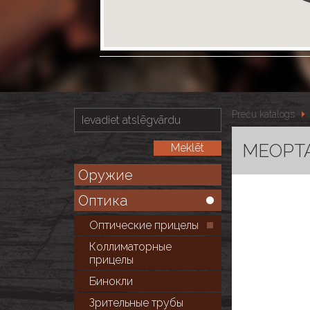
Preču katalogs
MEOPTA 
Оружие
Оптика
Оптические прицелы
Коллиматорные
прицелы
Бинокли
Зрительные трубы