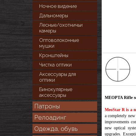
Ночное видение
Дальномеры
Лесные/охотничьи
камеры
Оптоволоконные
мушки
Кронштейны
Чистка оптики
Аксессуары для
оптики
Бинокулярные
аксессуары
MEOPTA Rifle sc
Патроны
MeoStar R is a n
a completely new 
Релоадинг
improvements com
Одежда, обувь
new optical syste
upgrades. Excepti