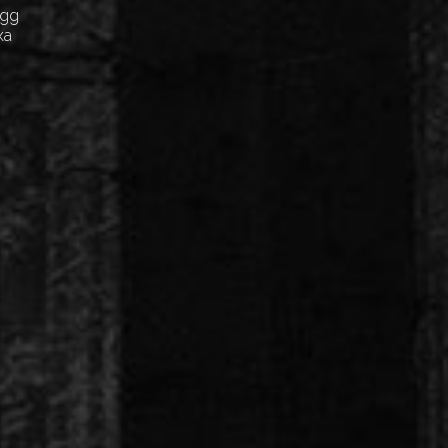
Egg
ка