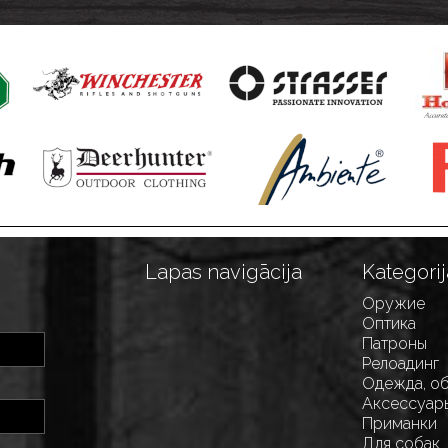
Lapas navigācija
Kategorij
Оружие
Оптика
Патроны
Релоадинг
Одежда, о
Аксессуар
Приманки
Для собак