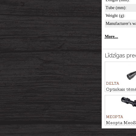
Tube (mm):
Weight (g):
Manufacturer's w
More...
Līdzīgas pre
DELTA
Optiskais tēm
Titanium HD 2
4A SB
MEOPTA
Meopta MeoSt
15x56 RD - B