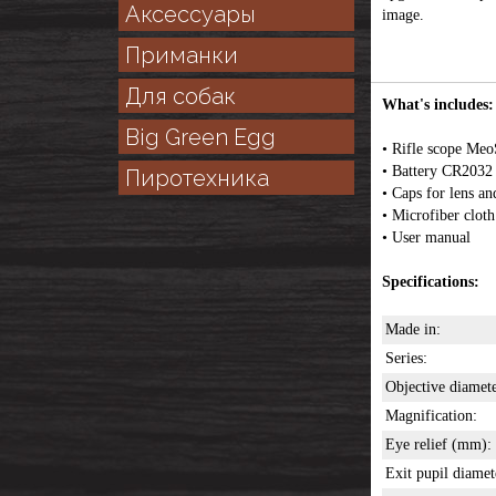
Аксессуары
image.
Приманки
Для собак
What's includes:
Big Green Egg
• Rifle scope Me
• Battery CR2032
Пиротехника
• Caps for lens an
• Microfiber cloth
• User manual
Specifications:
Made in:
Series:
Objective diame
Magnification:
Eye relief (mm):
Exit pupil diame