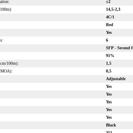
ation:
±2
/100m):
14,5-2,3
4C/1
Red
Yes
s:
6
SFP - Second f
91%
 (cm/100m):
1,5
 (MOA):
0,5
Adjustable
Yes
Yes
Yes
Yes
Yes
Black
351