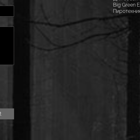
Big Green 
Пиротехни