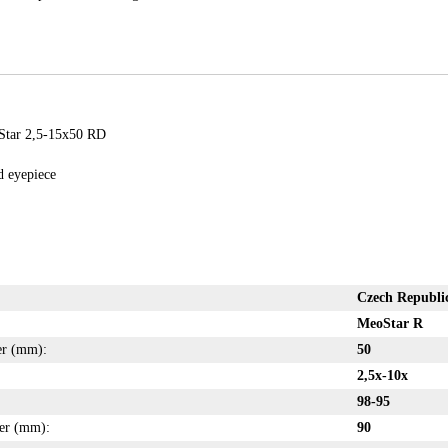
oStar 2,5-15x50 RD
d eyepiece
Czech Republi
MeoStar R
ter (mm):
50
2,5x-10x
98-95
ter (mm):
90