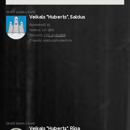
Skatīt lielāku karti
Veikals "Huberts", Saldus
Apvedceļš 15
Saldus, LV-3801
Tālrunis:
+371 25 611808
E-pasts: saldus@huberts.lv
Skatīt lielāku karti
Veikals "Huberts", Rīga