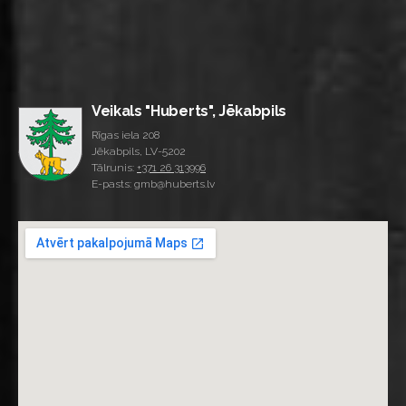
Veikals "Huberts", Jēkabpils
Rīgas iela 208
Jēkabpils, LV-5202
Tālrunis:
+371 26 313996
E-pasts: gmb@huberts.lv