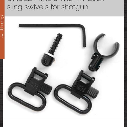
sling swivels for shotgun
Catalog