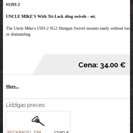
#1593-2
UNCLE MIKE'S With Tri-Lock sling swivels - set.
The Uncle Mike's 1593-2 SG2 Shotgun Swivel mounts easily without tools
or dismantling.
Cena: 34.00 €
More...
Līdzīgas preces:
RECKNAGEL ERA
12.90 €