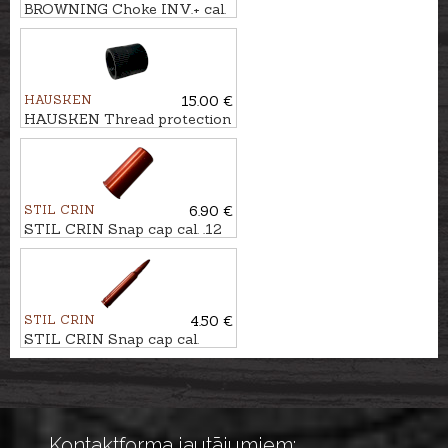
BROWNING Choke INV.+ cal.
.12 LONG 10cm
HAUSKEN
15.00 €
HAUSKEN Thread protection
nut M14x1
STIL CRIN
6.90 €
STIL CRIN Snap cap cal. .12
(48cm)
STIL CRIN
4.50 €
STIL CRIN Snap cap cal.
7x64
Kontaktforma jautājumiem: