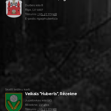
Durbes iela 8
Rīga, LV-1007
Tālrunis:
+371 27 773328
E-pasts: riga@huberts.lv
Skatīt lielāku karti
Veikals "Huberts", Rēzekne
Jupatovkas iela 11G
Rēzekne, LV-4601
Tālrunis:
+371 27 773388