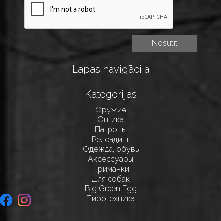
Lapas navigācija
Kategorijas
Оружие
Оптика
Патроны
Релоадинг
Одежда, обувь
Аксессуары
Приманки
Для собак
Big Green Egg
Пиротехника