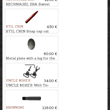
RECKNAGEL ERA Swivel
mounting screw
STIL CRIN
4.50 €
STIL CRIN Snap cap cal.
9,3x62
60.00 €
Metal plate with a lug for the
weapon stock's fore-end
UNCLE MIKE'S
34.00 €
UNCLE MIKE'S With Tri-
Lock sling swivels for shotgun
BROWNING
116.00 €