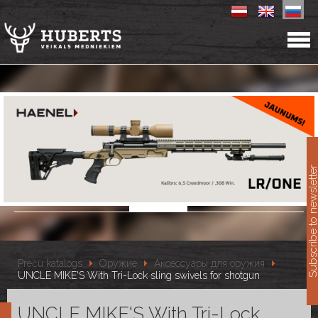
11
Subscribe to newslet
Preču katalogs
Оружие
Аксессуары для оружия
UNCLE MIKE'S With Tri-Lock sling swivels for shotgun
UNCLE MIKE'S With Tri-Lock