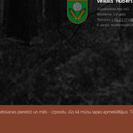
Veikals "Hubert
Jupatovkas iela 11G
Rēzekne, LV-4601
Tālrunis:
+371 27 77338
E-pasts: rezekne@hub
Skatīt lielāku karti
ietošanas pieredzi un mēs - izprastu Jūs kā mūsu lapas apmeklētājus. Tu
15:00, Svētdien - slēgts