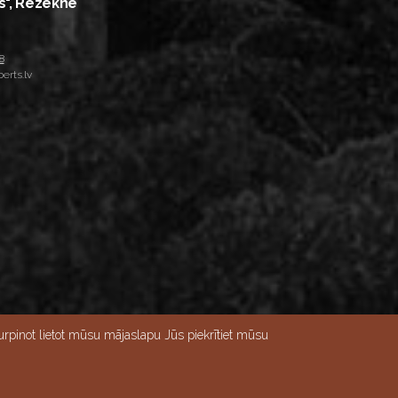
s", Rēzekne
8
erts.lv
rpinot lietot mūsu mājaslapu Jūs piekrītiet mūsu