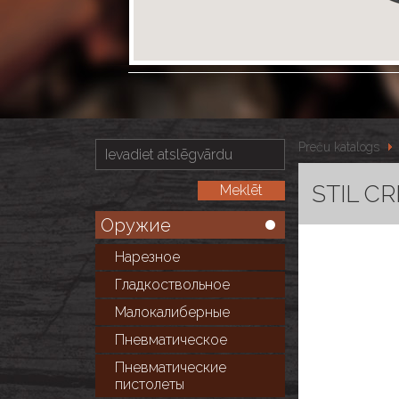
Preču katalogs
STIL CR
Оружие
Нарезное
Гладкоствольное
Малокалиберные
Пневматическое
Пневматические
пистолеты