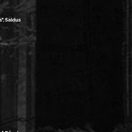
s", Saldus
8
ts.lv