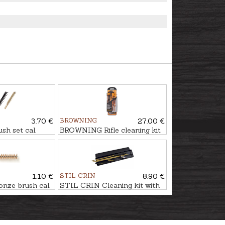
3.70 €
BROWNING
27.00 €
h set cal.
BROWNING Rifle cleaning kit
1.10 €
STIL CRIN
8.90 €
nze brush cal.
STIL CRIN Cleaning kit with
full brass rod cal. .22