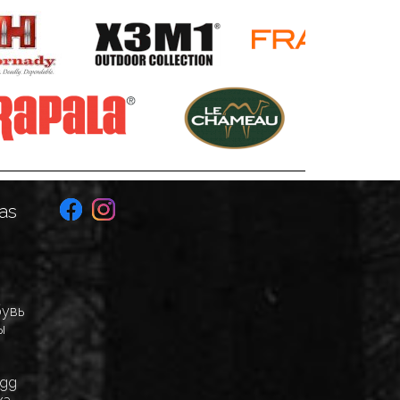
as
бувь
ы
Egg