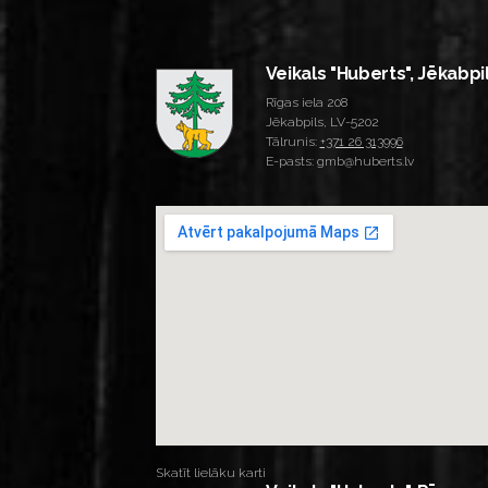
Veikals "Huberts", Jēkabpi
Rīgas iela 208
Jēkabpils, LV-5202
Tālrunis:
+371 26 313996
E-pasts: gmb@huberts.lv
Skatīt lielāku karti