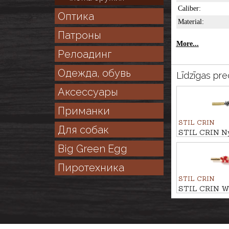
Caliber:
Оптика
Material:
Патроны
More...
Релоадинг
Одежда, обувь
Līdzīgas pre
Аксессуары
Приманки
STIL CRIN
Для собак
STIL CRIN Nyl
9mm
Big Green Egg
Пиротехника
STIL CRIN
STIL CRIN Woo
7,62mm