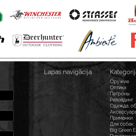
Lapas navigācija
Kategorij
Оружие
Оптика
Патроны
Релоадинг
Одежда, о
Аксессуар
Приманки
Для собак
Big Green 