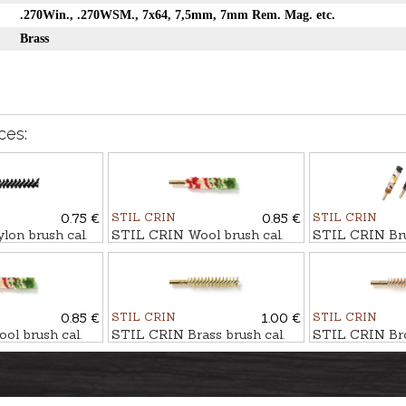
.270Win., .270WSM., 7x64, 7,5mm, 7mm Rem. Mag. etc.
Brass
ces:
0.75 €
STIL CRIN
0.85 €
STIL CRIN
on brush cal.
STIL CRIN Wool brush cal.
STIL CRIN Brus
7mm
7,62mm/.30
0.85 €
STIL CRIN
1.00 €
STIL CRIN
l brush cal.
STIL CRIN Brass brush cal.
STIL CRIN Bro
5,6mm
9mm