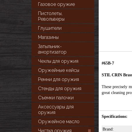
Газовое оружие
Пистолеты,
Револьверы
Глушители
Магазины
Затыльник-
амортизатор
Чехлы для оружия
#65B-7
Оружейные кейсы
STIL CRIN Brass
Ремни для оружия
These precisely m
Стенды для оружия
great cleaning pro
Съемки палочки
Аксессуары для
оружия
Specifications:
Оружейное масло
Brand:
Чистка оружия