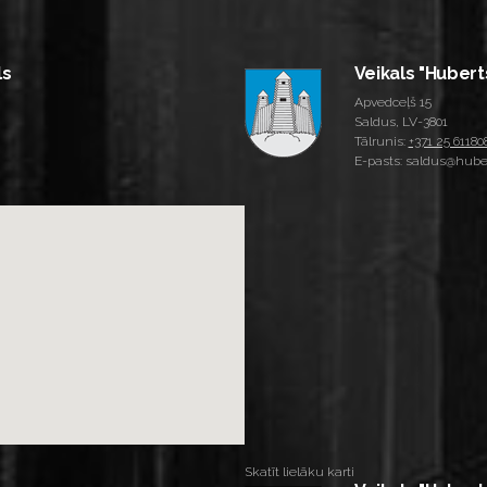
ls
Veikals "Hubert
Apvedceļš 15
Saldus, LV-3801
Tālrunis:
+371 25 61180
E-pasts: saldus@huber
Skatīt lielāku karti