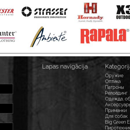
Lapas navigācija
Kategorij
Оружие
Оптика
Патроны
Релоадинг
Одежда, о
Аксессуар
Приманки
Для собак
Big Green 
Пиротехни