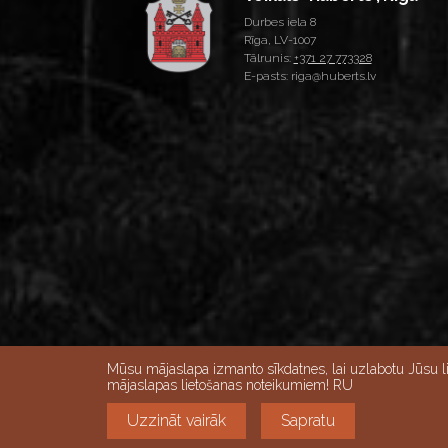
Durbes iela 8
Rīga, LV-1007
Tālrunis:
+371 27 773328
E-pasts: riga@huberts.lv
Skatīt lielāku karti
Mūsu mājaslapa izmanto sīkdatnes, lai uzlabotu Jūsu l
Veikalu darba laiks:
mājaslapas lietošanas noteikumiem! RU
Darba dienās 10:00-18:00, Sestdienās 9:00-
Uzzināt vairāk
Sapratu