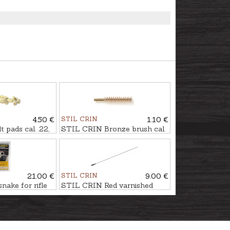
4.50 €
STIL CRIN
1.10 €
pads cal. .22,
STIL CRIN Bronze brush cal.
7mm
21.00 €
STIL CRIN
9.00 €
ake for rifle
STIL CRIN Red varnished
steel rod for rifle/shotgun
Ø6mm