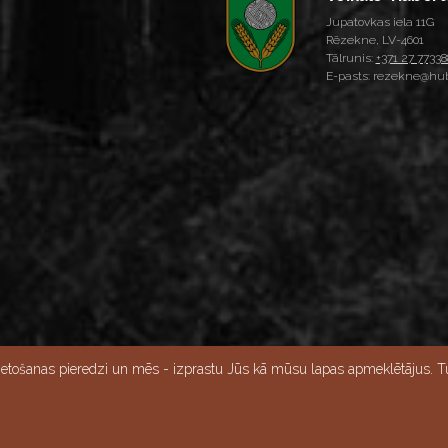
Jupatovkas iela 11G
Rēzekne, LV-4601
Tālrunis:
+371 27 77338
E-pasts: rezekne@hub
Skatīt lielāku karti
ietošanas pieredzi un mēs - izprastu Jūs kā mūsu lapas apmeklētājus. Tu
15:00, Svētdien - slēgts