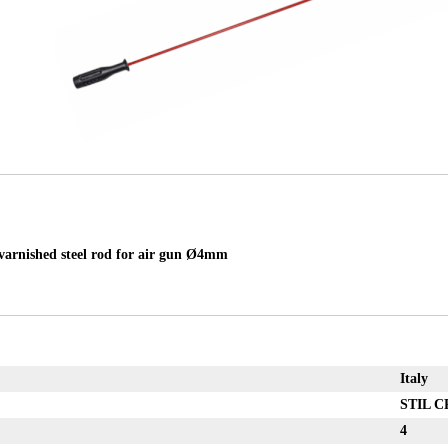
arnished steel rod for air gun Ø4mm
Italy
STIL C
4