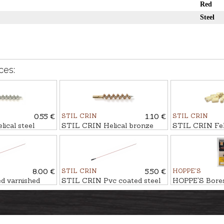
Red
Steel
ces:
0.55 €
STIL CRIN
1.10 €
STIL CRIN
ical steel
STIL CRIN Helical bronze
STIL CRIN Felt 
m
brush cal. 8mm
50pcs
8.00 €
STIL CRIN
5.50 €
HOPPE'S
d varnished
STIL CRIN Pvc coated steel
HOPPE'S Boresn
 air gun Ø4mm
rod Ø7mm
cal. 8mm