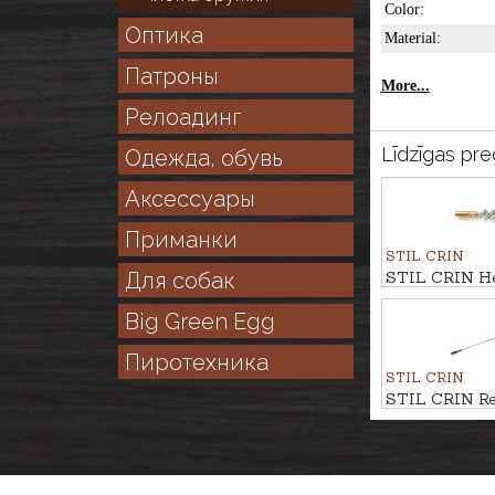
Color:
Оптика
Material:
Патроны
More...
Релоадинг
Līdzīgas pre
Одежда, обувь
Аксессуары
Приманки
STIL CRIN
Для собак
STIL CRIN Hel
brush cal. 9m
Big Green Egg
Пиротехника
STIL CRIN
STIL CRIN Re
steel rod for