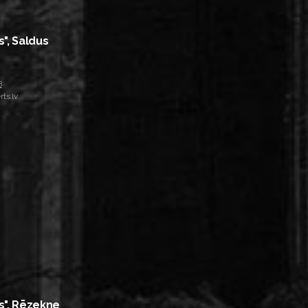
s", Saldus
8
ts.lv
s", Rēzekne