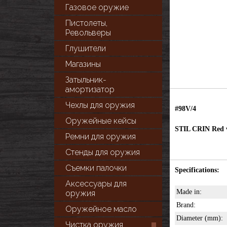
Газовое оружие
Пистолеты,
Револьверы
Глушители
Магазины
Затыльник-
амортизатор
Чехлы для оружия
#98V/4
Оружейные кейсы
STIL CRIN Red v
Ремни для оружия
Стенды для оружия
Съемки палочки
Specifications:
Аксессуары для
Made in:
оружия
Brand:
Оружейное масло
Diameter (mm):
Чистка оружия