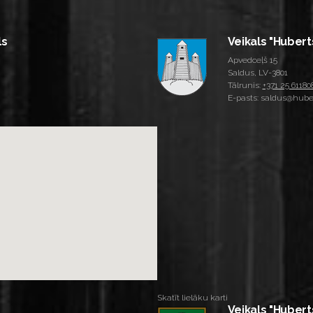
ls
Veikals "Hubert
Apvedceļš 15
Saldus, LV-3801
Tālrunis:
+371 25 61180
E-pasts: saldus@huber
Skatīt lielāku karti
Veikals "Hubert