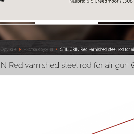
Оружие
Чистка оружия
STIL CRIN Red varnished steel rod for
IN Red varnished steel rod for air gu