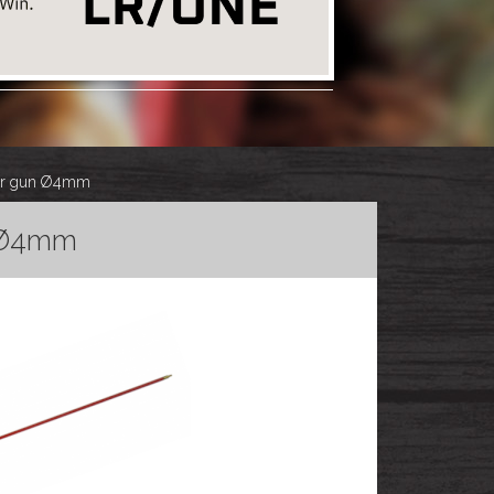
 air gun Ø4mm
n Ø4mm