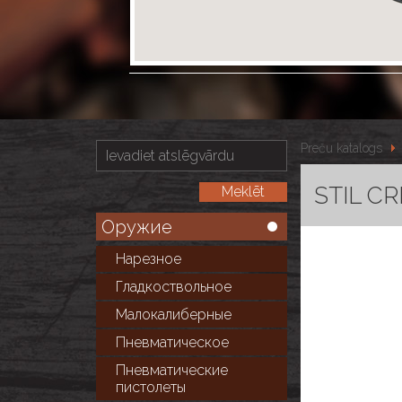
Preču katalogs
STIL CR
Оружие
Нарезное
Гладкоствольное
Малокалиберные
Пневматическое
Пневматические
пистолеты