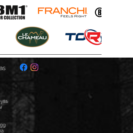
as
бувь
ы
Egg
ка