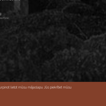
8
erts.lv
rpinot lietot mūsu mājaslapu Jūs piekrītiet mūsu