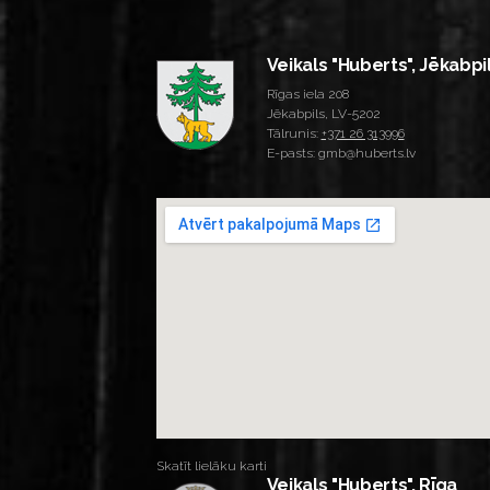
Veikals "Huberts", Jēkabpi
Rīgas iela 208
Jēkabpils, LV-5202
Tālrunis:
+371 26 313996
E-pasts: gmb@huberts.lv
Skatīt lielāku karti
Veikals "Huberts", Rīga