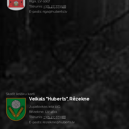
Rīga, LV-1007
Tālrunis:
+371 27 773328
E-pasts: riga@huberts.lv
Skatīt lielāku karti
Veikals "Huberts", Rēzekne
Jupatovkas iela 11G
Rēzekne, LV-4601
Tālrunis:
+371 27 773388
E-pasts: rezekne@huberts.lv