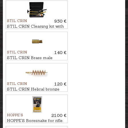
brush cal. 9mm
STIL CRIN
9.50 €
STIL CRIN Cleaning kit with
full brass rod cal. 9mm
STIL CRIN
1.40 €
STIL CRIN Brass male
adapter, external thread, M5-
8/32
STIL CRIN
1.20 €
STIL CRIN Helical bronze
brush for shotgun cal. .12
HOPPE'S
21.00 €
HOPPE'S Boresnake for rifle
cal. 8mm