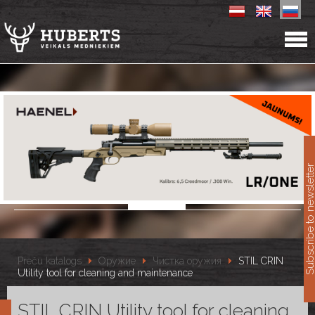
11
Subscribe to newslet
Preču katalogs
Оружие
Чистка оружия
STIL CRIN
Utility tool for cleaning and maintenance
STIL CRIN Utility tool for cleaning