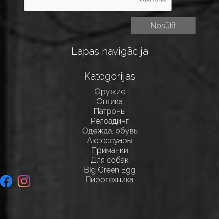
Lapas navigācija
Kategorijas
Оружие
Оптика
Патроны
Релоадинг
Одежда, обувь
Аксессуары
Приманки
Для собак
Big Green Egg
Пиротехника