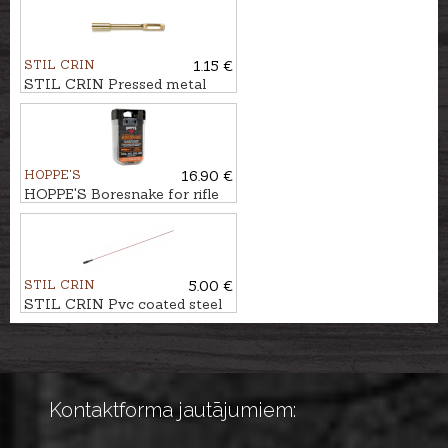
STIL CRIN
1.15 €
STIL CRIN Pressed metal
loop cleaner for rifle/pistol
calibers
HOPPE'S
16.90 €
HOPPE'S Boresnake for rifle
cal. 7mm
STIL CRIN
5.00 €
STIL CRIN Pvc coated steel
rod for rifle Ø5mm
Kontaktforma jautājumiem: