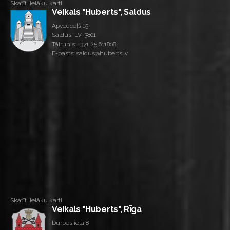
Skatīt lielāku karti
Veikals "Huberts", Saldus
Apvedceļš 15
Saldus, LV-3801
Tālrunis:
+371 25 611808
E-pasts: saldus@huberts.lv
Skatīt lielāku karti
Veikals "Huberts", Rīga
Durbes iela 8