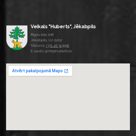
Veikals "Huberts", Jēkabpils
Rīgas iela 208
Jēkabpils, LV-5202
Tālrunis:
+371 26 313996
E-pasts: gmb@huberts.lv