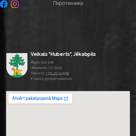
Пиротехника
Veikals "Huberts", Jēkabpils
Rīgas iela 208
Jēkabpils, LV-5202
Tālrunis:
+371 26 313996
E-pasts: gmb@huberts.lv