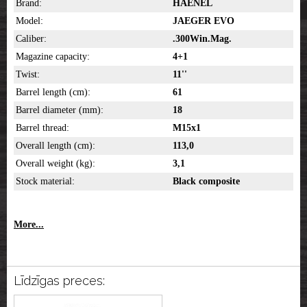
Brand:
HAENEL
Model:
JAEGER EVO
Caliber:
.300Win.Mag.
Magazine capacity:
4+1
Twist:
11''
Barrel length (cm):
61
Barrel diameter (mm):
18
Barrel thread:
M15x1
Overall length (cm):
113,0
Overall weight (kg):
3,1
Stock material:
Black composite
More...
Līdzīgas preces: