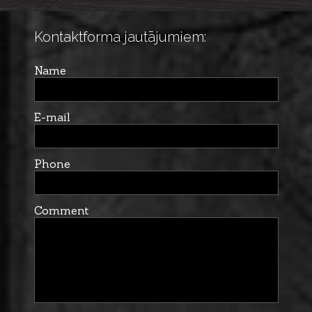
Kontaktforma jautājumiem:
Name
E-mail
Phone
Comment