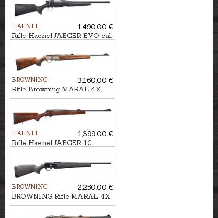
HAENEL
1,490.00 €
Rifle Haenel JAEGER EVO cal.
.30-06, M15x1
BROWNING
3,160.00 €
Rifle Browning MARAL 4X
Platinum Bavaria Wood Gr.3,
cal. .30-06 M14x1
HAENEL
1,399.00 €
Rifle Haenel JAEGER 10
Standard cal. .30-06 M15x1
BROWNING
2,250.00 €
BROWNING Rifle MARAL 4X
Hunter Brown/Black kal. .308
M14x1