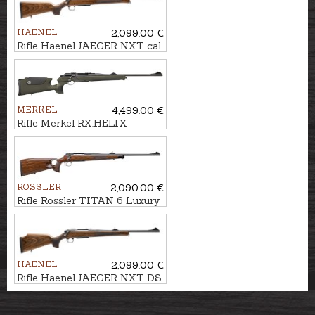
HAENEL
2,099.00 €
Rifle Haenel JAEGER NXT cal.
.308Win. M15x1
MERKEL
4,499.00 €
Rifle Merkel RX.HELIX
Speedster cal. .300Win.Mag.
M15x1
ROSSLER
2,090.00 €
Rifle Rossler TITAN 6 Luxury
Thumbhole cal. .300Win.Mag.
M14x1
HAENEL
2,099.00 €
Rifle Haenel JAEGER NXT DS
cal. .30-06 M15x1