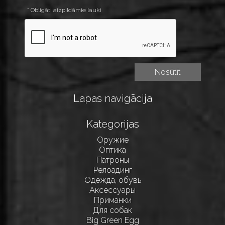
* Obligāti aizpildāmie lauki
Lapas navigācija
Kategorijas
Оружие
Оптика
Патроны
Релоадинг
Одежда, обувь
Аксессуары
Приманки
Для собак
Big Green Egg