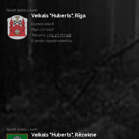
Skatīt lielāku karti
Veikals "Huberts", Rīga
Durbes iela 8
Rīga, LV-1007
Tālrunis:
+371 27 773328
E-pasts: riga@huberts.lv
Skatīt lielāku karti
Veikals "Huberts", Rēzekne