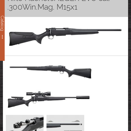
.300Win.Mag. M15x1
Catalog