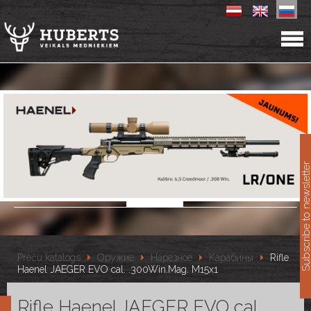
11
Subscribe to newslet
Preču katalogs
Оружие
Нарезное
Карабины
Rifle
Haenel JAEGER EVO cal. .300Win.Mag. M15x1
Rifle Haenel JAEGER EVO cal.