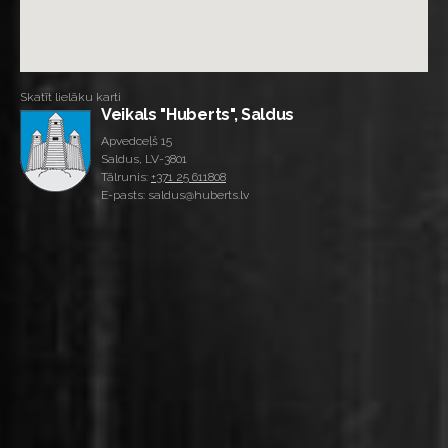
Skatīt lielāku karti
Veikals "Huberts", Saldus
Apvedceļš 15
Saldus, LV-3801
Tālrunis:
+371 25 611808
E-pasts: saldus@huberts.lv