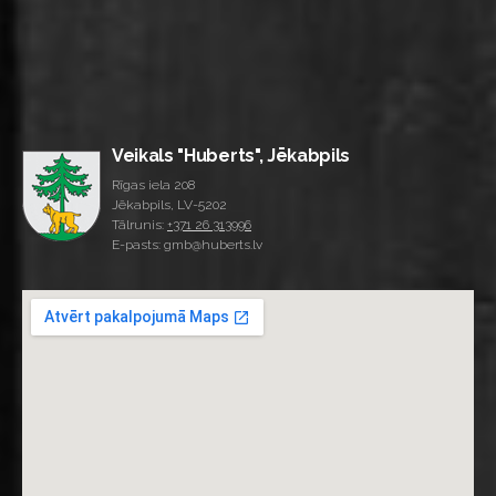
Veikals "Huberts", Jēkabpils
Rīgas iela 208
Jēkabpils, LV-5202
Tālrunis:
+371 26 313996
E-pasts: gmb@huberts.lv