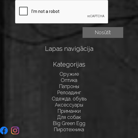
Lapas navigācija
Kategorijas
Оружие
Оптика
Патроны
Релоадинг
Одежда, обувь
Аксессуары
Приманки
Для собак
Big Green Egg
Пиротехника