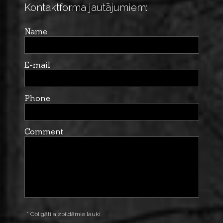
Kontaktforma jautājumiem:
Name
E-mail
Phone
Comment
* Obligāti aizpildāmie lauki