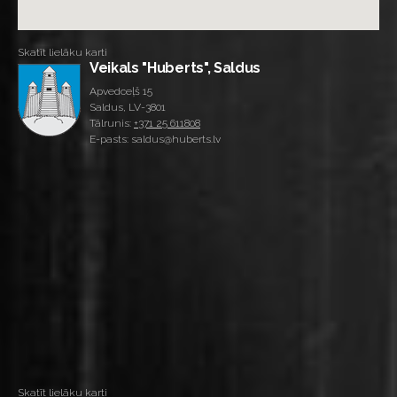
Skatīt lielāku karti
Veikals "Huberts", Saldus
Apvedceļš 15
Saldus, LV-3801
Tālrunis:
+371 25 611808
E-pasts: saldus@huberts.lv
Skatīt lielāku karti