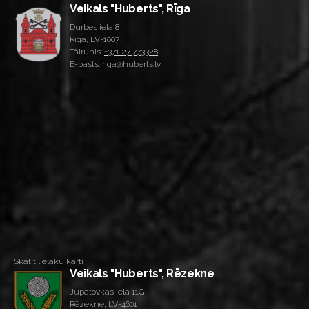
Veikals "Huberts", Rīga
Durbes iela 8
Rīga, LV-1007
Tālrunis:
+371 27 773328
E-pasts: riga@huberts.lv
Skatīt lielāku karti
Veikals "Huberts", Rēzekne
Jupatovkas iela 11G
Rēzekne, LV-4601