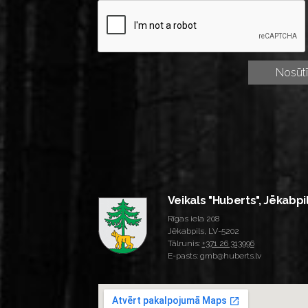
Veikals "Huberts", Jēkabpi
Rīgas iela 208
Jēkabpils, LV-5202
Tālrunis:
+371 26 313996
E-pasts: gmb@huberts.lv