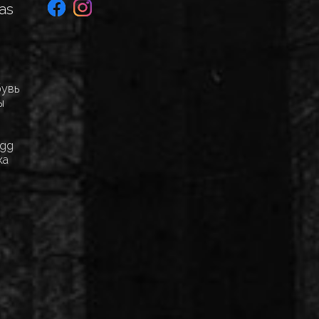
as
бувь
ы
Egg
ка