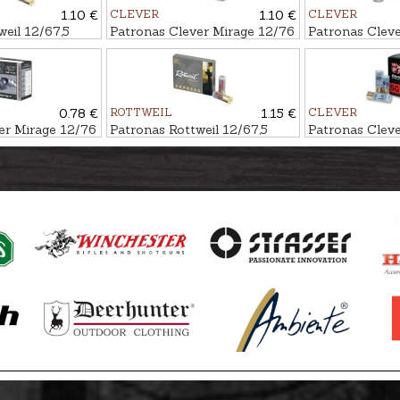
1.10 €
CLEVER
1.10 €
CLEVER
eil 12/67,5
Patronas Clever Mirage 12/76
Patronas Clev
#4.5mm
Buckshot T4 50g Nr.2/0-3/0-
Soft Steel 35g
4/0
0.78 €
ROTTWEIL
1.15 €
CLEVER
er Mirage 12/76
Patronas Rottweil 12/67,5
Patronas Clev
agnum 36g BB
Express 38g #6.2mm
Express Bucks
Nr.11/0