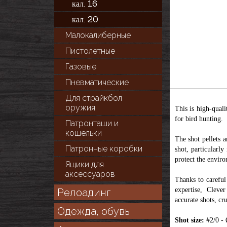
кал. 16
кал. 20
Малокалиберные
Пистолетные
Газовые
Пневматические
Для cтрайкбол
оружия
This is high-quali
for bird hunting.
Патронташи и
кошельки
The shot pellets a
Патронные коробки
shot, particularly
protect the enviro
Ящики для
аксессуаров
Thanks to careful
expertise, Cleve
Релоадинг
accurate shots, cru
Одежда, обувь
Shot size:
#2/0 -