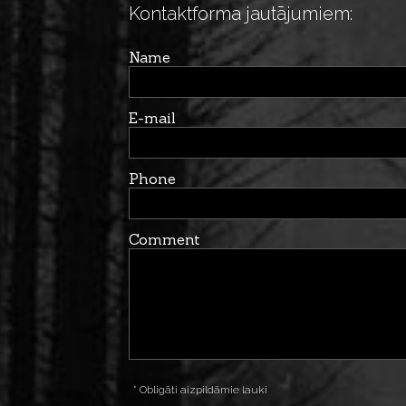
Kontaktforma jautājumiem:
Name
E-mail
Phone
Comment
* Obligāti aizpildāmie lauki