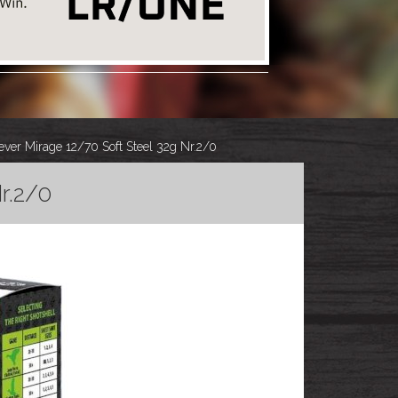
ever Mirage 12/70 Soft Steel 32g Nr.2/0
r.2/0