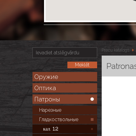
Preču katalogs
Patronas
Оружие
Оптика
Патроны
Нарезные
Гладкоствольные
кал. 12