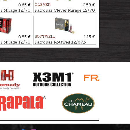
0.65 €
CLEVER
0.58 €
er Mirage 12/70
Patronas Clever Mirage 12/70
 Nr.2/0
Soft Steel 32g Nr.2/0
0.85 €
ROTTWEIL
1.15 €
er Mirage 12/70
Patronas Rottweil 12/67,5
hot T4 34g
Express 28.5g #7.4mm