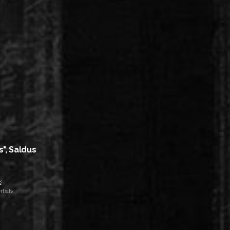
s", Saldus
8
ts.lv