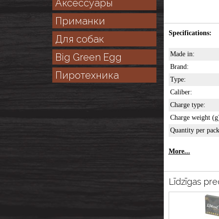
Аксессуары
Приманки
Specifications:
Для собак
Made in:
Big Green Egg
Brand:
Пиротехника
Type:
Caliber:
Charge type:
Charge weight (g
Quantity per pack
More...
Līdzīgas pre