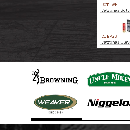
ROTTWEIL
Patronas Rottw
Express 38g 
CLEVER
Patronas Clev
Soft Steel M