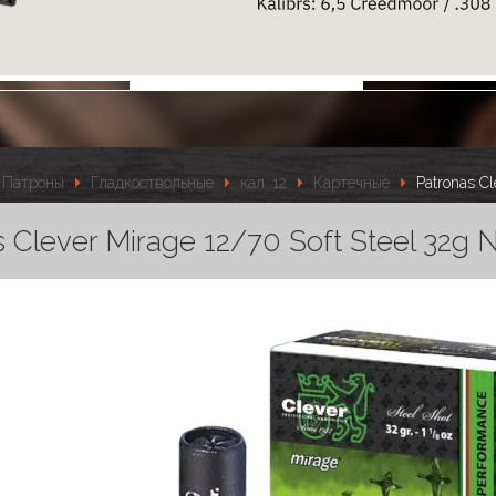
Патроны
Гладкоствольные
кал. 12
Картечные
Patronas Cl
 Clever Mirage 12/70 Soft Steel 32g N