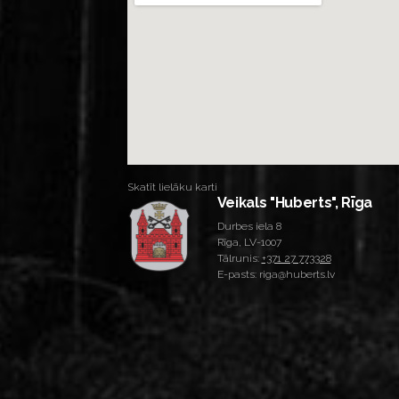
Skatīt lielāku karti
Veikals "Huberts", Rīga
Durbes iela 8
Rīga, LV-1007
Tālrunis:
+371 27 773328
E-pasts: riga@huberts.lv