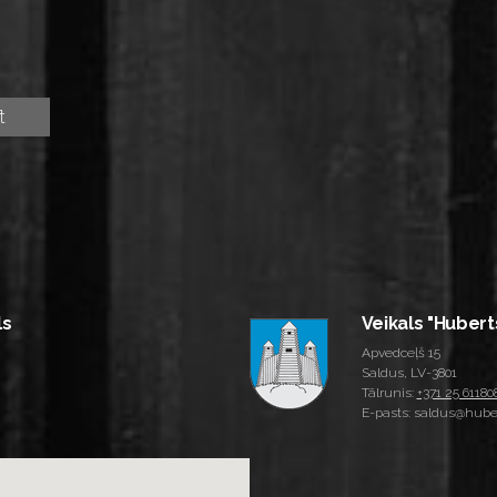
ls
Veikals "Hubert
Apvedceļš 15
Saldus, LV-3801
Tālrunis:
+371 25 61180
E-pasts: saldus@huber