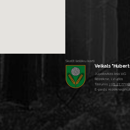
Skatīt lielāku karti
Veikals "Hubert
Jupatovkas iela 11G
Rēzekne, LV-4601
Tālrunis:
+371 27 77338
E-pasts: rezekne@hub