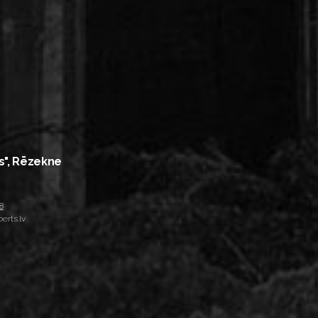
s", Rēzekne
8
erts.lv