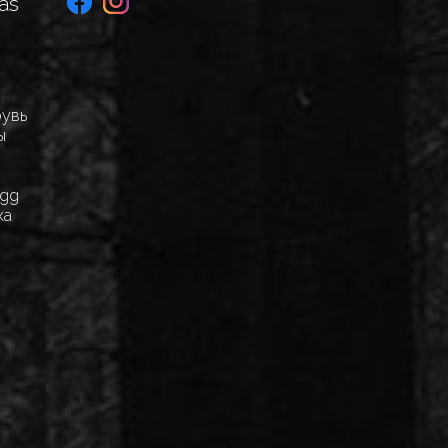
as
бувь
ы
Egg
ка