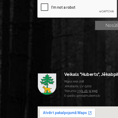
Veikals "Huberts", Jēkabpi
Rīgas iela 208
Jēkabpils, LV-5202
Tālrunis:
+371 26 313996
E-pasts: gmb@huberts.lv