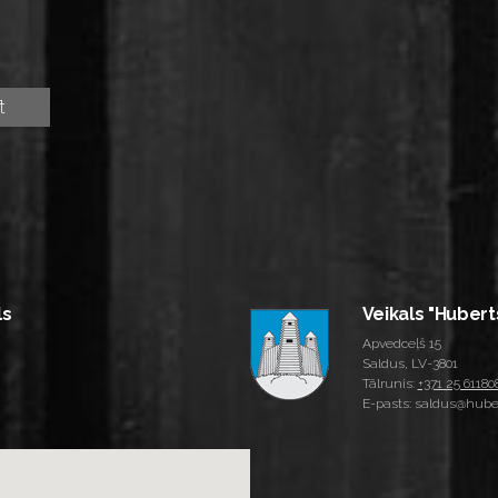
ls
Veikals "Hubert
Apvedceļš 15
Saldus, LV-3801
Tālrunis:
+371 25 61180
E-pasts: saldus@huber