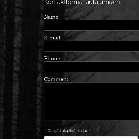
Kontaktforma jautājumiem:
Name
E-mail
Phone
Comment
* Obligāti aizpildāmie lauki