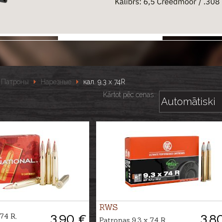
Патроны
Нарезные
кал. 9,3 x 74R
Kārtot pēc cenas::
RWS
74 R,
3.90 €
3.8
Patronas 9,3 x 74 R,