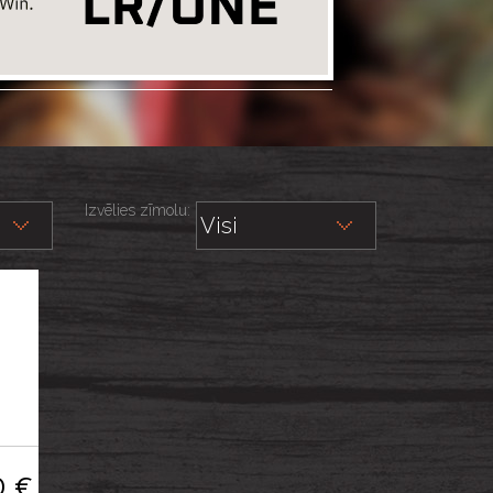
Izvēlies zīmolu:
0 €