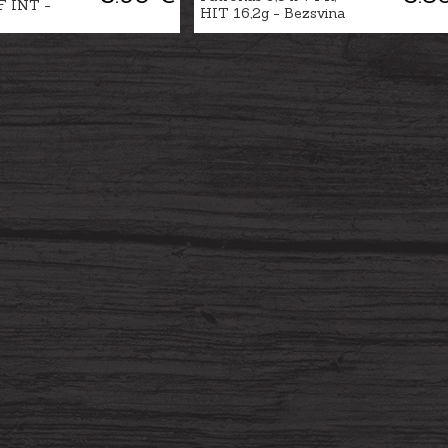
F INT -
HIT 16,2g - Bezsvina