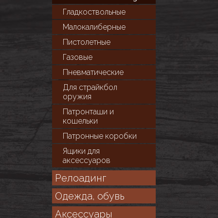
Гладкоствольные
Малокалиберные
Пистолетные
Газовые
Пневматические
Для cтрайкбол
оружия
Патронташи и
кошельки
Патронные коробки
Ящики для
аксессуаров
Релоадинг
Одежда, обувь
Аксессуары