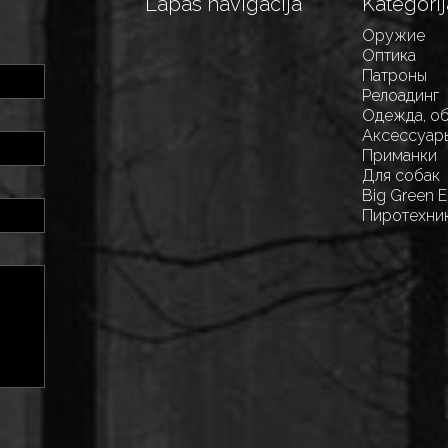
Lapas navigācija
Kategorij
Оружие
Оптика
Патроны
Релоадинг
Одежда, о
Аксессуар
Приманки
Для собак
Big Green 
Пиротехни