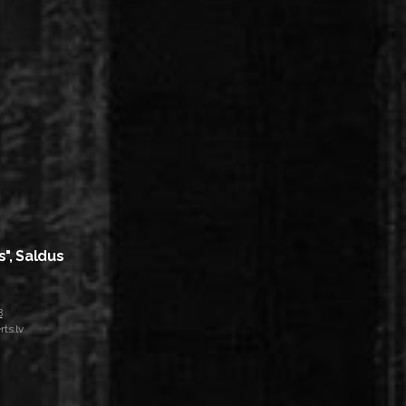
s", Saldus
8
ts.lv