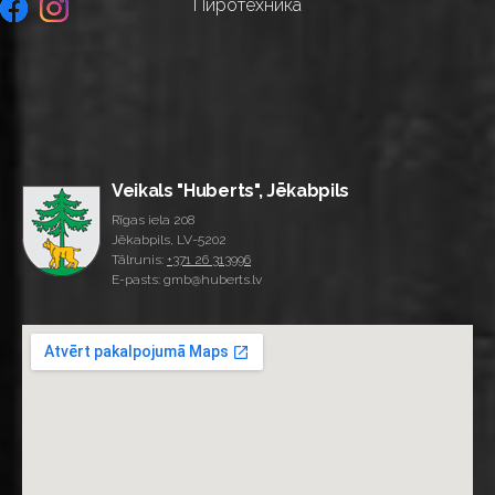
Пиротехника
Veikals "Huberts", Jēkabpils
Rīgas iela 208
Jēkabpils, LV-5202
Tālrunis:
+371 26 313996
E-pasts: gmb@huberts.lv