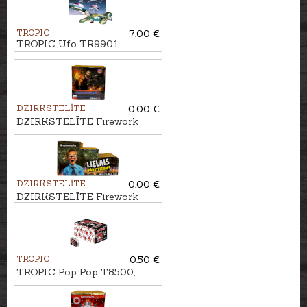
TROPIC
7.00 €
TROPIC Ufo TR9901
DZIRKSTELĪTE
0.00 €
DZIRKSTELĪTE Firework
HERKULESS, 30 - shots
DZIRKSTELĪTE
0.00 €
DZIRKSTELĪTE Firework
LIELAIS PĀRSTEIGUMS,
110 - shots
TROPIC
0.50 €
TROPIC Pop Pop T8500,
50pcs.