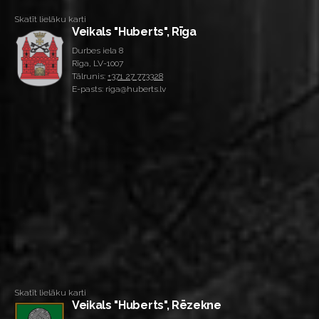
Skatīt lielāku karti
Veikals "Huberts", Rīga
Durbes iela 8
Rīga, LV-1007
Tālrunis:
+371 27 773328
E-pasts: riga@huberts.lv
Skatīt lielāku karti
Veikals "Huberts", Rēzekne