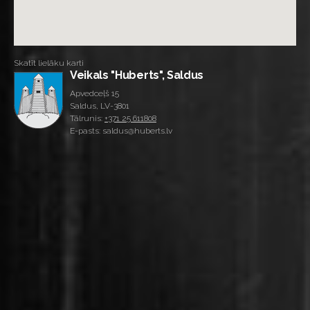
Skatīt lielāku karti
Veikals "Huberts", Saldus
Apvedceļš 15
Saldus, LV-3801
Tālrunis:
+371 25 611808
E-pasts: saldus@huberts.lv