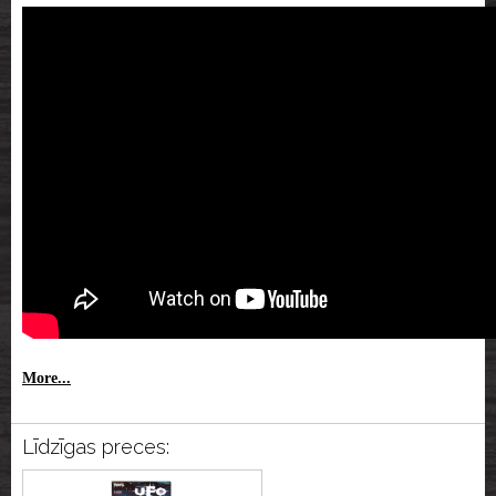
More...
Līdzīgas preces: