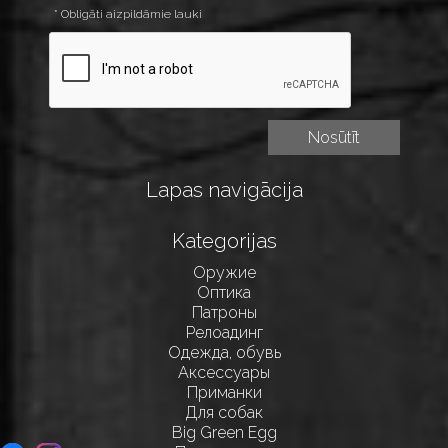
* Obligāti aizpildāmie lauki
Lapas navigācija
Kategorijas
Оружие
Оптика
Патроны
Релоадинг
Одежда, обувь
Аксессуары
Приманки
Для собак
Big Green Egg