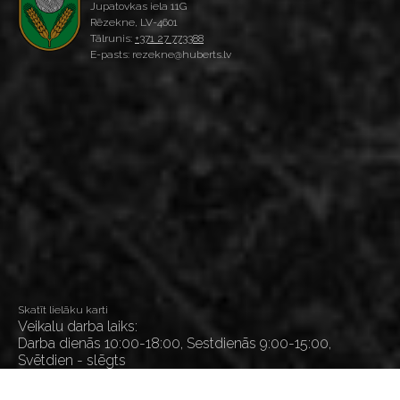
Jupatovkas iela 11G
Rēzekne, LV-4601
Tālrunis:
+371 27 773388
E-pasts: rezekne@huberts.lv
Skatīt lielāku karti
Veikalu darba laiks:
Darba dienās 10:00-18:00, Sestdienās 9:00-15:00,
Svētdien - slēgts