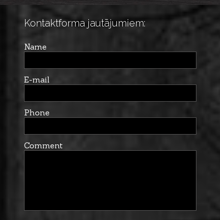
Kontaktforma jautājumiem:
Name
E-mail
Phone
Comment