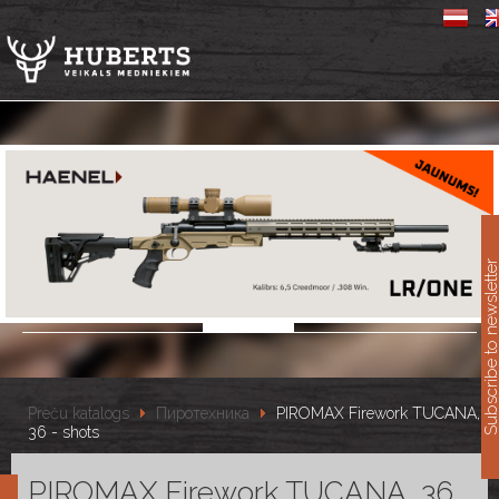
11
Subscribe to newslet
Preču katalogs
Пиротехника
PIROMAX Firework TUCANA,
36 - shots
PIROMAX Firework TUCANA, 36