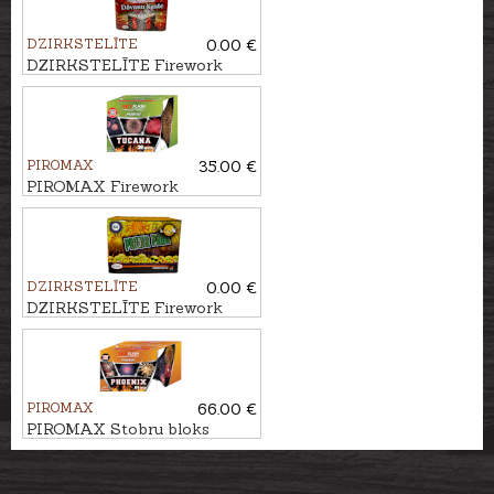
DZIRKSTELĪTE
0.00 €
DZIRKSTELĪTE Firework
DĀVANU KASTE, 25 - shots
PIROMAX
35.00 €
PIROMAX Firework
TUCANA, 36 - shots
DZIRKSTELĪTE
0.00 €
DZIRKSTELĪTE Firework
PRIEKA PAKA, 64 - shots
PIROMAX
66.00 €
PIROMAX Stobru bloks
PHOENIX, 64 - shots