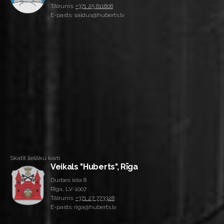
Tālrunis:
+371 25 611808
E-pasts: saldus@huberts.lv
Skatīt lielāku karti
Veikals "Huberts", Rīga
Durbes iela 8
Rīga, LV-1007
Tālrunis:
+371 27 773328
E-pasts: riga@huberts.lv