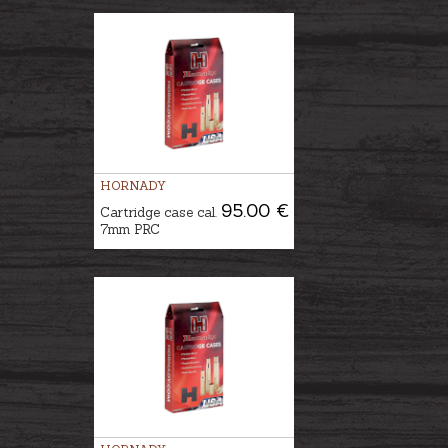
HORNADY
95.00 €
Cartridge case cal.
7mm PRC