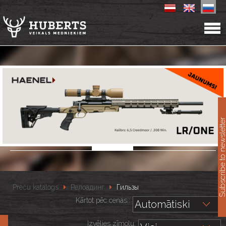
11
Subscribe to newslet
Preču katalogs
Релоадинг
Гильзы
Kārtot pēc cenas::
Izvēlies zīmolu: