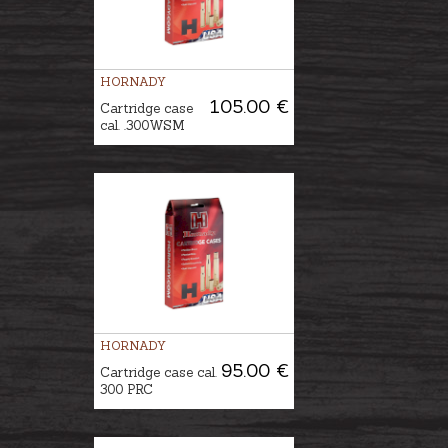
HORNADY
105.00 €
Cartridge case
cal. .300WSM
HORNADY
95.00 €
Cartridge case cal.
300 PRC