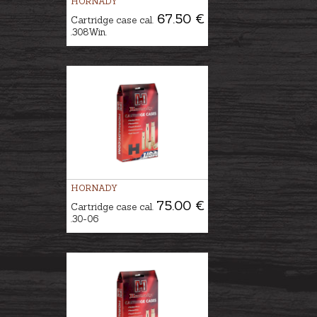
HORNADY
67.50 €
Cartridge case cal.
.308Win.
HORNADY
75.00 €
Cartridge case cal.
.30-06