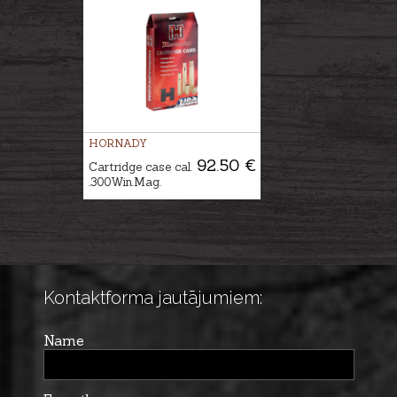
HORNADY
92.50 €
Cartridge case cal.
.300Win.Mag.
Kontaktforma jautājumiem:
Name