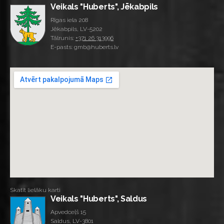
Veikals "Huberts", Jēkabpils
Rīgas iela 208
Jēkabpils, LV-5202
Tālrunis:
+371 26 313996
E-pasts: gmb@huberts.lv
Skatīt lielāku karti
Veikals "Huberts", Saldus
Apvedceļš 15
Saldus, LV-3801