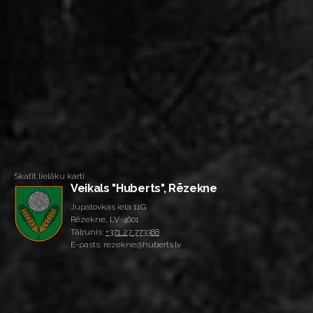
Skatīt lielāku karti
Veikals "Huberts", Rēzekne
Jupatovkas iela 11G
Rēzekne, LV-4601
Tālrunis:
+371 27 773388
E-pasts: rezekne@huberts.lv