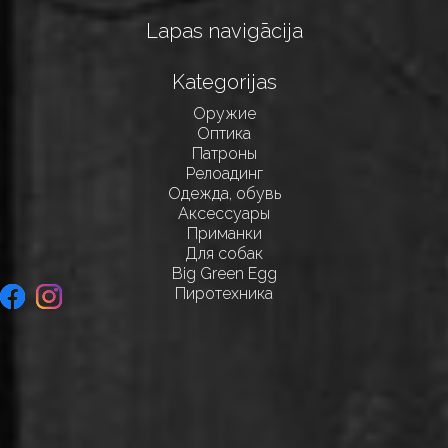
Lapas navigācija
Kategorijas
Оружие
Оптика
Патроны
Релоадинг
Одежда, обувь
Аксессуары
Приманки
Для собак
Big Green Egg
Пиротехника