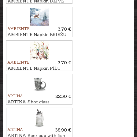
AMBIENTE Napkin DZĪVE
MEŽĀ
AMBIENTE
3.70 €
AMBIENTE Napkin BRIEŽU
ĢIMENE
AMBIENTE
3.70 €
AMBIENTE Napkin PĪĻU
PĀRIS
ARTINA
22.50 €
ARTINA Shot glass
FREISCHUETZ, H-5,5cm
ARTINA
38.90 €
ARTINA Beer cup with fish,