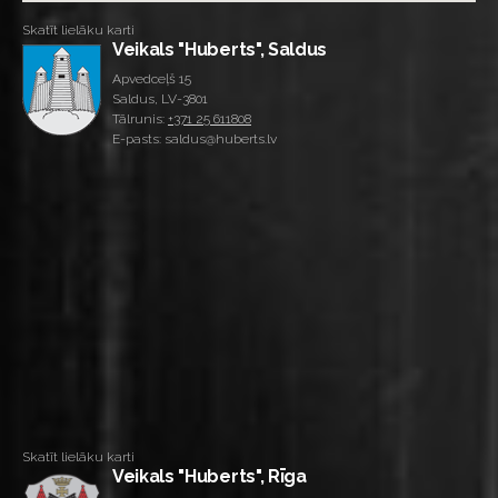
Skatīt lielāku karti
Veikals "Huberts", Saldus
Apvedceļš 15
Saldus, LV-3801
Tālrunis:
+371 25 611808
E-pasts: saldus@huberts.lv
Skatīt lielāku karti
Veikals "Huberts", Rīga