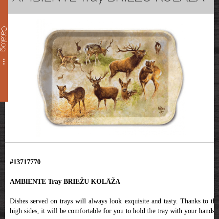
Catalog
#13717770
AMBIENTE Tray BRIEŽU KOLĀŽA
Dishes served on trays will always look exquisite and tasty. Thanks to the
high sides, it will be comfortable for you to hold the tray with your hands.