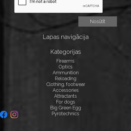
Lapas navigācija
Kategorijas
Firearms
Optics
Ammunition
Reloading
Clothing, footwear
Accessories
Attractants
For dogs
Big Green Egg
Pyrotechnics