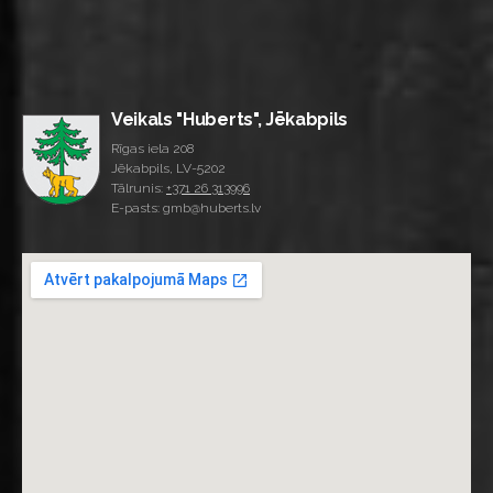
Veikals "Huberts", Jēkabpils
Rīgas iela 208
Jēkabpils, LV-5202
Tālrunis:
+371 26 313996
E-pasts: gmb@huberts.lv