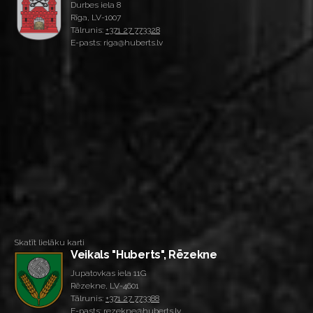
Durbes iela 8
Rīga, LV-1007
Tālrunis:
+371 27 773328
E-pasts: riga@huberts.lv
Skatīt lielāku karti
Veikals "Huberts", Rēzekne
Jupatovkas iela 11G
Rēzekne, LV-4601
Tālrunis:
+371 27 773388
E-pasts: rezekne@huberts.lv