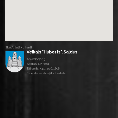
Skatīt lielāku karti
Veikals "Huberts", Saldus
Apvedceļš 15
Saldus, LV-3801
Tālrunis:
+371 25 611808
E-pasts: saldus@huberts.lv