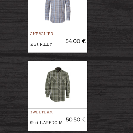
CHEVALIER
54.00 €
Shirt RILEY
SWEDTEAM
50.50 €
Shirt LAREDO M