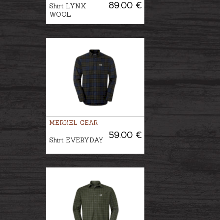
89.00 €
Shirt LYNX
WOOL
MERKEL GEAR
59.00 €
Shirt EVERYDAY