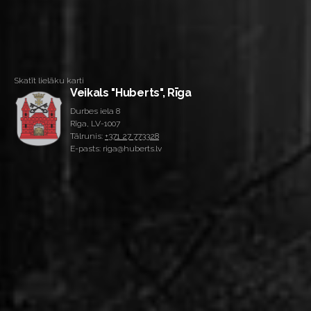
Skatīt lielāku karti
Veikals "Huberts", Rīga
Durbes iela 8
Rīga, LV-1007
Tālrunis:
+371 27 773328
E-pasts: riga@huberts.lv