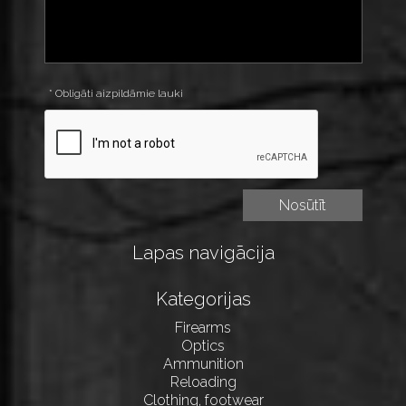
* Obligāti aizpildāmie lauki
Lapas navigācija
Kategorijas
Firearms
Optics
Ammunition
Reloading
Clothing, footwear