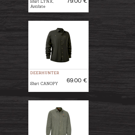
79.00 €
Shirt LYNX,
Antibite
DEERHUNTER
69.00 €
Shirt CANOPY