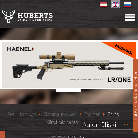
11
Subscribe to newslet
Preču katalogs
Clothing, footwear
For men
Shirts
Kārtot pēc cenas::
Izvēlies zīmolu: