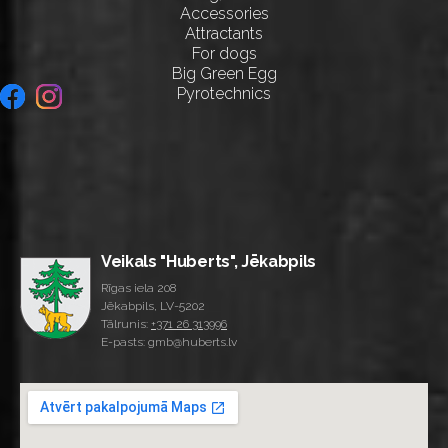
Accessories
Attractants
For dogs
Big Green Egg
Pyrotechnics
Veikals "Huberts", Jēkabpils
Rīgas iela 208
Jēkabpils, LV-5202
Tālrunis:
+371 26 313996
E-pasts: gmb@huberts.lv