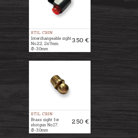
STIL CRIN
Interchangeable sight
3.50 €
No.22, 2x7mm,
Ø-3,0mm
STIL CRIN
Brass sight for
2.50 €
shotgun No.17,
Ø-3,0mm