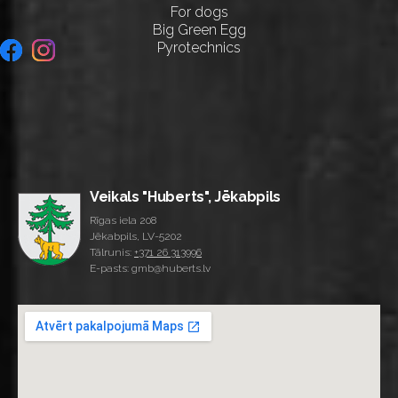
For dogs
Big Green Egg
Pyrotechnics
Veikals "Huberts", Jēkabpils
Rīgas iela 208
Jēkabpils, LV-5202
Tālrunis:
+371 26 313996
E-pasts: gmb@huberts.lv