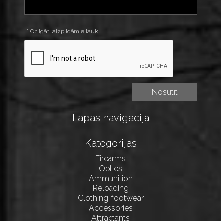
* Obligāti aizpildāmie lauki
Lapas navigācija
Kategorijas
Firearms
Optics
Ammunition
Reloading
Clothing, footwear
Accessories
Attractants