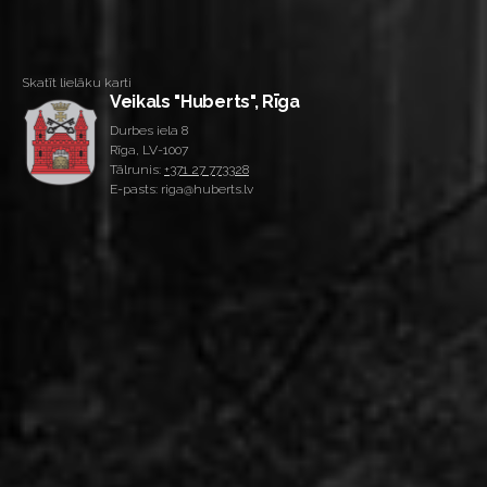
Skatīt lielāku karti
Veikals "Huberts", Rīga
Durbes iela 8
Rīga, LV-1007
Tālrunis:
+371 27 773328
E-pasts: riga@huberts.lv