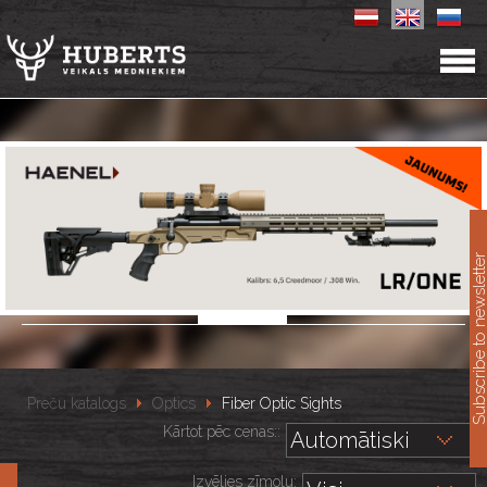
11
Subscribe to newslet
Preču katalogs
Optics
Fiber Optic Sights
Kārtot pēc cenas::
Izvēlies zīmolu: