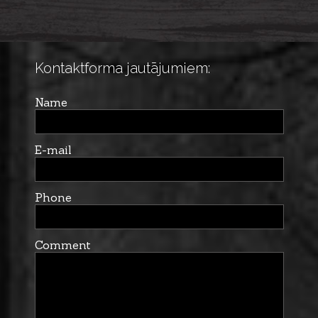
Kontaktforma jautājumiem:
Name
E-mail
Phone
Comment