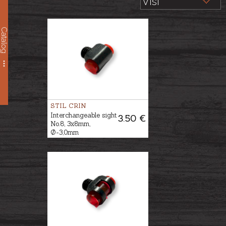
Catalog
STIL CRIN
Interchangeable sight
3.50 €
No.8, 3x8mm,
Ø-3,0mm