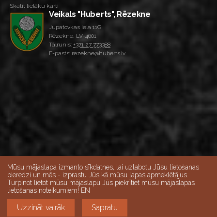
Skatīt lielāku karti
Veikals "Huberts", Rēzekne
Jupatovkas iela 11G
Rēzekne, LV-4601
Tālrunis:
+371 27 773388
E-pasts: rezekne@huberts.lv
Mūsu mājaslapa izmanto sīkdatnes, lai uzlabotu Jūsu lietošanas
pieredzi un mēs - izprastu Jūs kā mūsu lapas apmeklētājus.
Turpinot lietot mūsu mājaslapu Jūs piekrītiet mūsu mājaslapas
lietošanas noteikumiem! EN
Skatīt lielāku karti
Veikalu darba laiks:
Uzzināt vairāk
Sapratu
Darba dienās 10:00-18:00, Sestdienās 9:00-15:00,