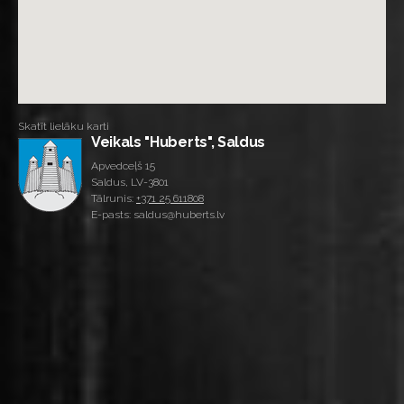
Skatīt lielāku karti
Veikals "Huberts", Saldus
Apvedceļš 15
Saldus, LV-3801
Tālrunis:
+371 25 611808
E-pasts: saldus@huberts.lv