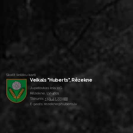
Skatīt lielāku karti
Veikals "Huberts", Rēzekne
Jupatovkas iela 11G
Rēzekne, LV-4601
Tālrunis:
+371 27 773388
E-pasts: rezekne@huberts.lv