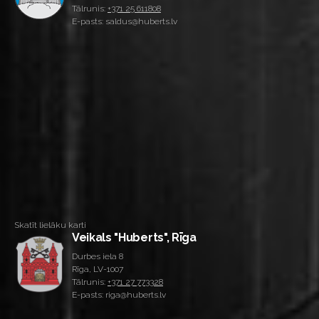
Tālrunis:
+371 25 611808
E-pasts: saldus@huberts.lv
Skatīt lielāku karti
Veikals "Huberts", Rīga
Durbes iela 8
Rīga, LV-1007
Tālrunis:
+371 27 773328
E-pasts: riga@huberts.lv