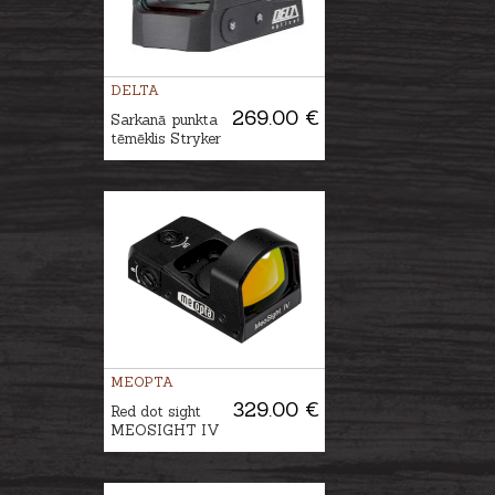
DELTA
269.00 €
Sarkanā punkta
tēmēklis Stryker
MEOPTA
329.00 €
Red dot sight
MEOSIGHT IV