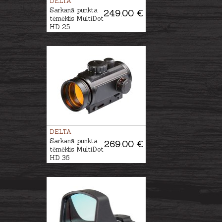
DELTA
Sarkanā punkta
249.00 €
tēmēklis MultiDot
HD 25
DELTA
Sarkanā punkta
269.00 €
tēmēklis MultiDot
HD 36