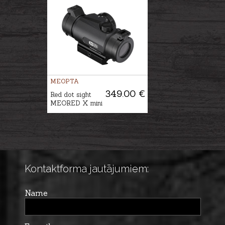
MEOPTA
349.00 €
Red dot sight
MEORED X mini
Kontaktforma jautājumiem:
Name