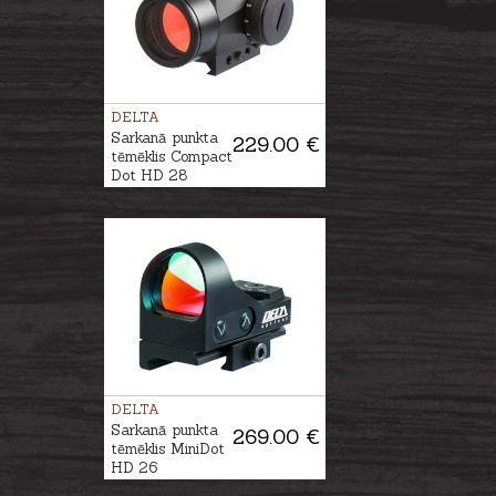
DELTA
Sarkanā punkta
229.00 €
tēmēklis Compact
Dot HD 28
DELTA
Sarkanā punkta
269.00 €
tēmēklis MiniDot
HD 26