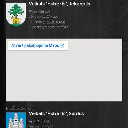
Veikals "Huberts", Jēkabpils
Rīgas iela 208
Jēkabpils, LV-5202
Tālrunis:
+371 26 313996
E-pasts: gmb@huberts.lv
Skatīt lielāku karti
Veikals "Huberts", Saldus
Apvedceļš 15
Saldus, LV-3801