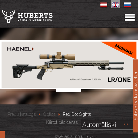
11
Subscribe to newslet
Preču katalogs
Optics
Red Dot Sights
Kārtot pēc cenas::
Izvēlies zīmolu: