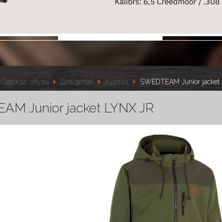
Одежда, обувь
Для детей
Куртки
SWEDTEAM Junior jacket
M Junior jacket LYNX JR