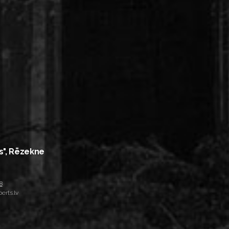
s", Rēzekne
8
erts.lv