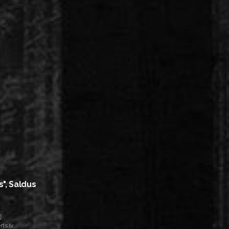
s", Saldus
8
ts.lv