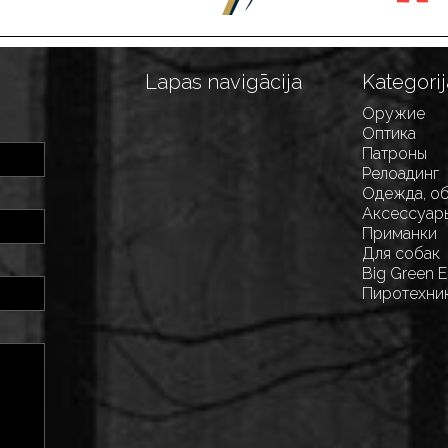
Lapas navigācija
Kategorij
Оружие
Оптика
Патроны
Релоадинг
Одежда, о
Аксессуар
Приманки
Для собак
Big Green 
Пиротехни