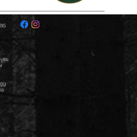
as
бувь
ы
Egg
ка