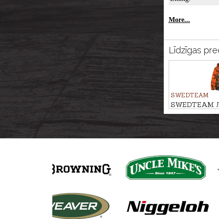
More...
Līdzīgas pre
SWEDTEAM
SWEDTEAM Jun
RIDGE JR