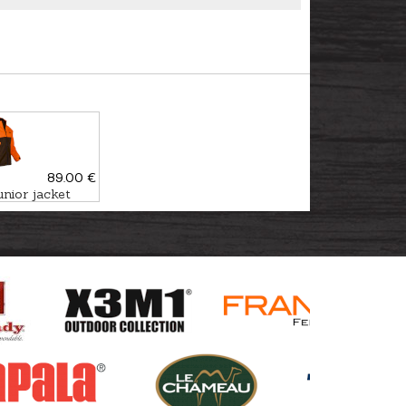
89.00 €
ior jacket
NTING