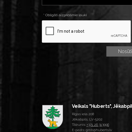
* Obligāti aizpildāmie lauki
Veikals "Huberts", Jēkabpi
Rīgas iela 208
Jēkabpils, LV-5202
Tālrunis:
+371 26 313996
E-pasts: gmb@huberts.lv