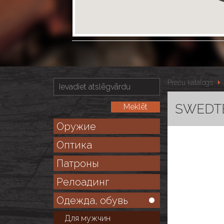
Preču katalogs
SWEDTEA
Оружие
Оптика
Патроны
Релоадинг
Одежда, обувь
Для мужчин