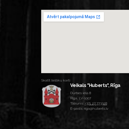
Skatīt lielāku karti
Veikals "Huberts", Rīga
Durbes iela 8
Rīga, LV-1007
Tālrunis:
+371 27 773328
E-pasts: riga@huberts.lv