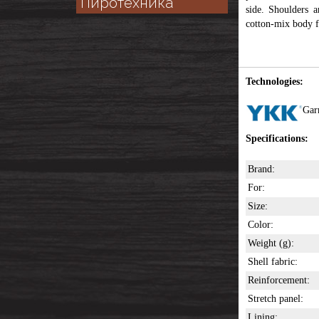
Пиротехника
side. Shoulders a
cotton-mix body f
Technologies:
Gar
Specifications:
Brand:
For:
Size:
Color:
Weight (g):
Shell fabric:
Reinforcement:
Stretch panel:
Lining: