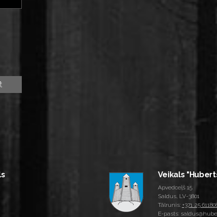
ls
Veikals "Hubert
Apvedceļš 15
Saldus, LV-3801
Tālrunis:
+371 25 61180
E-pasts: saldus@huber