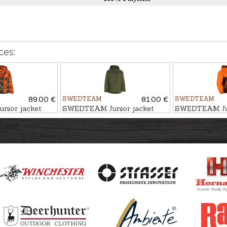
ces:
89.00 €
SWEDTEAM
81.00 €
SWEDTEAM
ior jacket
SWEDTEAM Junior jacket
SWEDTEAM Jun
LYNX JR
RIDGE JR HU