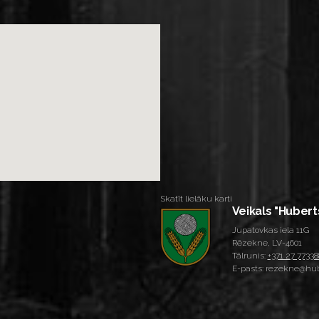
Skatīt lielāku karti
Veikals "Hubert
Jupatovkas iela 11G
Rēzekne, LV-4601
Tālrunis:
+371 27 77338
E-pasts: rezekne@hub