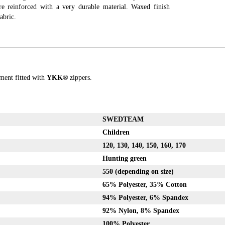
re reinforced with a very durable material. Waxed finish
abric.
ment fitted with
YKK®
zippers.
SWEDTEAM
Children
120, 130, 140, 150, 160, 170
Hunting green
550 (depending on size)
65% Polyester,
35% Cotton
94% Polyester, 6% Spandex
92% Nylon, 8% Spandex
100% Polyester