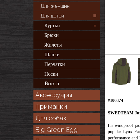
Для женщин
Для детей
Куртки
Брюки
Жилеты
Шапки
Перчатки
Носки
Boots
Аксессуары
#100374
Приманки
SWEDTEAM Juni
Для собак
It's windproof ja
Big Green Egg
popular Lynx Fam
performance and l