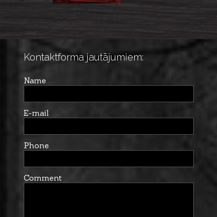
Kontaktforma jautājumiem:
Name
E-mail
Phone
Comment