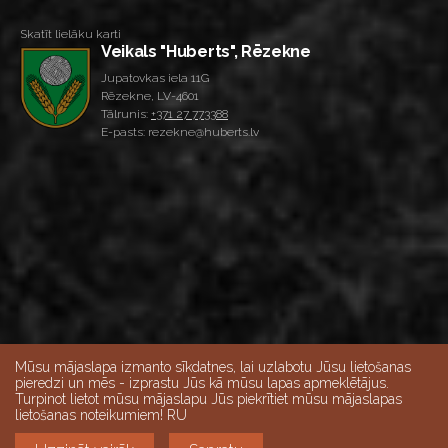
Skatīt lielāku karti
Veikals "Huberts", Rēzekne
Jupatovkas iela 11G
Rēzekne, LV-4601
Tālrunis:
+371 27 773388
E-pasts: rezekne@huberts.lv
Mūsu mājaslapa izmanto sīkdatnes, lai uzlabotu Jūsu lietošanas
pieredzi un mēs - izprastu Jūs kā mūsu lapas apmeklētājus.
Turpinot lietot mūsu mājaslapu Jūs piekrītiet mūsu mājaslapas
lietošanas noteikumiem! RU
Skatīt lielāku karti
Veikalu darba laiks: