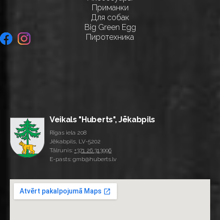
Приманки
Для собак
Big Green Egg
Пиротехника
Veikals "Huberts", Jēkabpils
Rīgas iela 208
Jēkabpils, LV-5202
Tālrunis:
+371 26 313996
E-pasts: gmb@huberts.lv