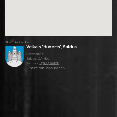
Skatīt lielāku karti
Veikals "Huberts", Saldus
Apvedceļš 15
Saldus, LV-3801
Tālrunis:
+371 25 611808
E-pasts: saldus@huberts.lv