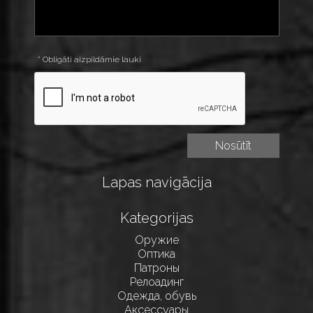
* Obligāti aizpildāmie lauki
Lapas navigācija
Kategorijas
Оружие
Оптика
Патроны
Релоадинг
Одежда, обувь
Аксессуары