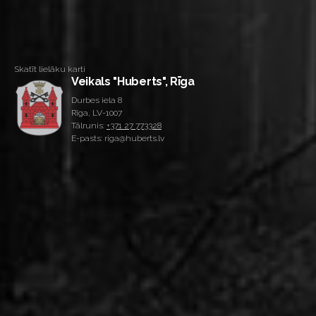
Skatīt lielāku karti
Veikals "Huberts", Rīga
Durbes iela 8
Rīga, LV-1007
Tālrunis:
+371 27 773328
E-pasts: riga@huberts.lv