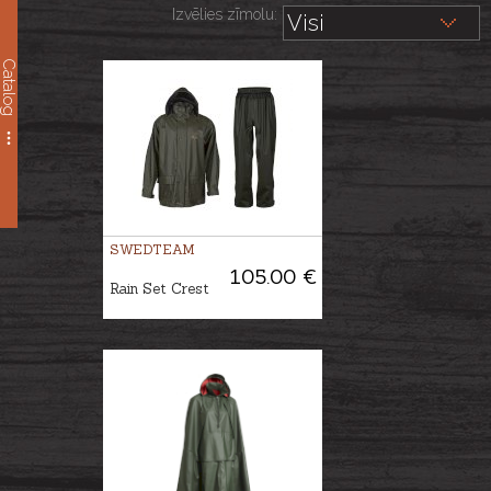
Izvēlies zīmolu:
Catalog
SWEDTEAM
105.00 €
Rain Set Crest