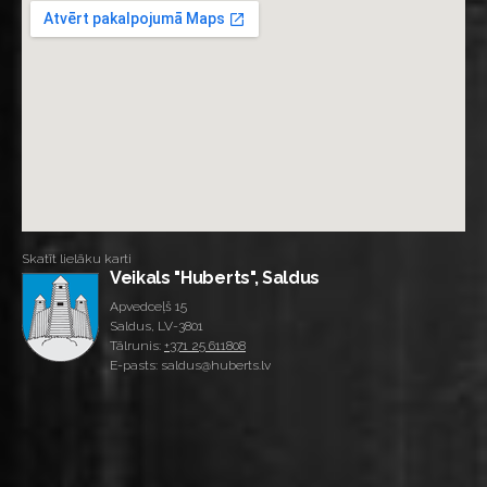
Skatīt lielāku karti
Veikals "Huberts", Saldus
Apvedceļš 15
Saldus, LV-3801
Tālrunis:
+371 25 611808
E-pasts: saldus@huberts.lv