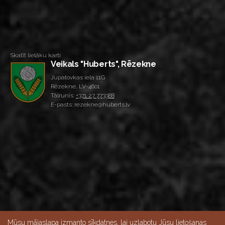
Skatīt lielāku karti
Veikals "Huberts", Rēzekne
Jupatovkas iela 11G
Rēzekne, LV-4601
Tālrunis:
+371 27 773388
E-pasts: rezekne@huberts.lv
Mūsu mājaslapa izmanto sīkdatnes, lai uzlabotu Jūsu lietošanas