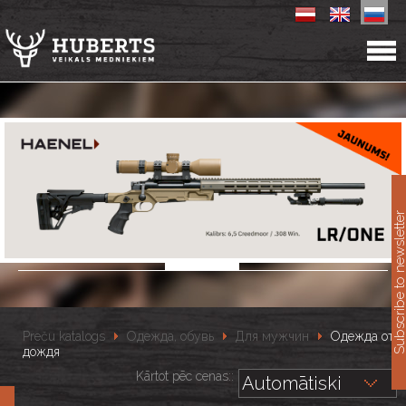
11
Subscribe to newslet
Preču katalogs
Одежда, обувь
Для мужчин
Одежда от
дождя
Kārtot pēc cenas::