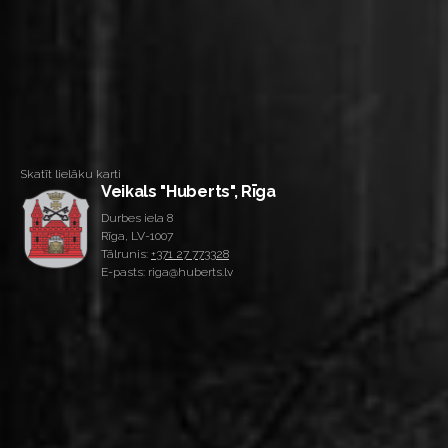
Skatīt lielāku karti
Veikals "Huberts", Rīga
Durbes iela 8
Rīga, LV-1007
Tālrunis:
+371 27 773328
E-pasts: riga@huberts.lv