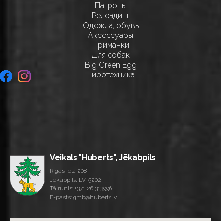
Патроны
Релоадинг
Одежда, обувь
Аксессуары
Приманки
Для собак
Big Green Egg
Пиротехника
Veikals "Huberts", Jēkabpils
Rīgas iela 208
Jēkabpils, LV-5202
Tālrunis:
+371 26 313996
E-pasts: gmb@huberts.lv