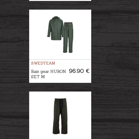
SWEDTEAM
96.90 €
Rain gear HURON
SET M