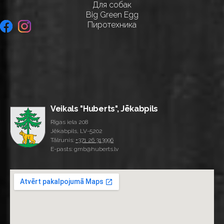
Для собак
Big Green Egg
Пиротехника
Veikals "Huberts", Jēkabpils
Rīgas iela 208
Jēkabpils, LV-5202
Tālrunis:
+371 26 313996
E-pasts: gmb@huberts.lv