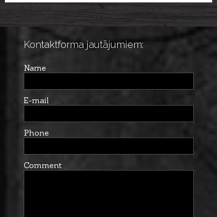
steel rod for rifle/shotgun
Ø6mm
Kontaktforma jautājumiem:
Name
E-mail
Phone
Comment