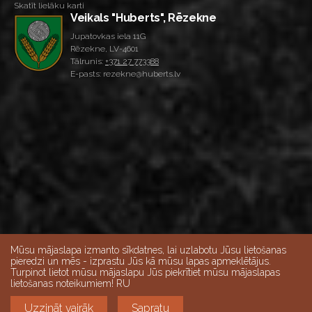
Skatīt lielāku karti
Veikals "Huberts", Rēzekne
Jupatovkas iela 11G
Rēzekne, LV-4601
Tālrunis:
+371 27 773388
E-pasts: rezekne@huberts.lv
Mūsu mājaslapa izmanto sīkdatnes, lai uzlabotu Jūsu lietošanas
pieredzi un mēs - izprastu Jūs kā mūsu lapas apmeklētājus.
Turpinot lietot mūsu mājaslapu Jūs piekrītiet mūsu mājaslapas
Skatīt lielāku karti
lietošanas noteikumiem! RU
Veikalu darba laiks:
Darba dienās 10:00-18:00, Sestdienās 9:00-15:00,
Uzzināt vairāk
Sapratu