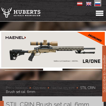
11
Subscribe to newslet
Preču katalogs
Оружие
Чистка оружия
STIL CRIN
Brush set cal. 6mm
STIL CRIN Brush set cal. 6mm