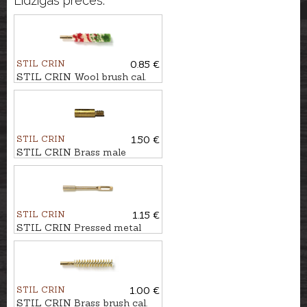
Līdzīgas preces:
STIL CRIN
0.85 €
STIL CRIN Wool brush cal.
7mm
STIL CRIN
1.50 €
STIL CRIN Brass male
adapter, internal/external
thread, M5-8/32
STIL CRIN
1.15 €
STIL CRIN Pressed metal
loop cleaner for rifle/pistol
calibers
STIL CRIN
1.00 €
STIL CRIN Brass brush cal.