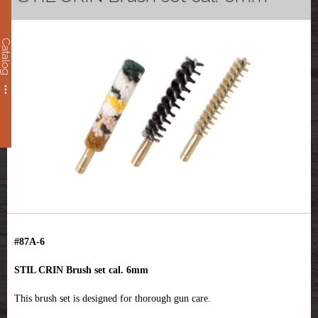
Catalog
#87A-6
STIL CRIN Brush set cal. 6mm
This brush set is designed for thorough gun care.