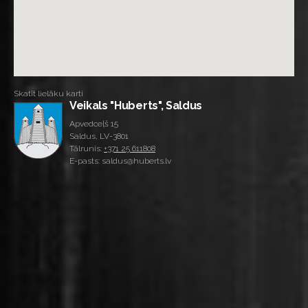
Skatīt lielāku karti
Veikals "Huberts", Saldus
Apvedceļš 15
Saldus, LV-3801
Tālrunis:
+371 25 611808
E-pasts: saldus@huberts.lv