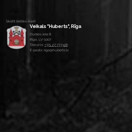
Skatīt lielāku karti
Veikals "Huberts", Rīga
Durbes iela 8
Rīga, LV-1007
Tālrunis:
+371 27 773328
E-pasts: riga@huberts.lv