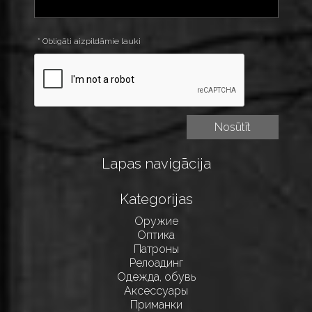
* Obligāti aizpildāmie lauki
Lapas navigācija
Kategorijas
Оружие
Оптика
Патроны
Релоадинг
Одежда, обувь
Аксессуары
Приманки