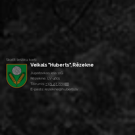
Skatīt lielāku karti
Veikals "Huberts", Rēzekne
Jupatovkas iela 11G
Rēzekne, LV-4601
Tālrunis:
+371 27 773388
E-pasts: rezekne@huberts.lv