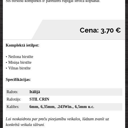
Šis birstīšu komplekts ir paredzēts rūpīgai ieroča kopšanai.
Cena: 3.70 €
Komplektā ietilpst:
• Neilona birstīte
• Misiņa birstīte
• Vilnas birstīte
Specifikācijas:
Ražots:
Itālijā
Ražotājs:
STIL CRIN
Kalibrs:
6mm, 6,35mm, .243Win., 6,5mm u.c.
Lai noskaidrotu par preču pieejamību veikalos, lūdzam zvanīt uz
konkrētā veikala tālruni.