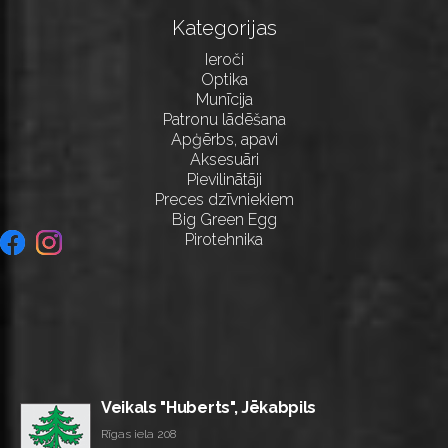
Kategorijas
Ieroči
Optika
Munīcija
Patronu lādēšana
Apģērbs, apavi
Aksesuāri
Pievilinātāji
Preces dzīvniekiem
Big Green Egg
Pirotehnika
Veikals "Huberts", Jēkabpils
Rīgas iela 208