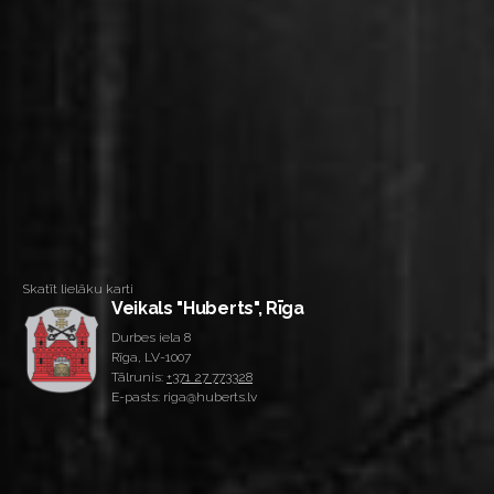
Skatīt lielāku karti
Veikals "Huberts", Rīga
Durbes iela 8
Rīga, LV-1007
Tālrunis:
+371 27 773328
E-pasts: riga@huberts.lv