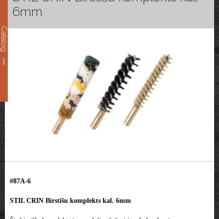
6mm
Catalog
#87A-6
STIL CRIN Birstīšu komplekts kal. 6mm