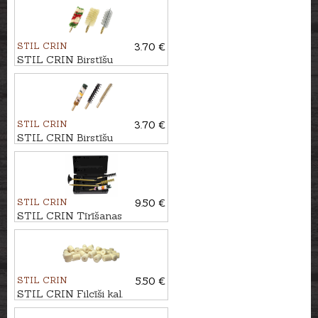
STIL CRIN
3.70 €
STIL CRIN Birstīšu
komplekts kal. .12
STIL CRIN
3.70 €
STIL CRIN Birstīšu
komplekts kal. 9mm
STIL CRIN
9.50 €
STIL CRIN Tīrīšanas
komplekts ar misiņa kātu kal.
9mm
STIL CRIN
5.50 €
STIL CRIN Filcīši kal.
7,62mm, 50gb.