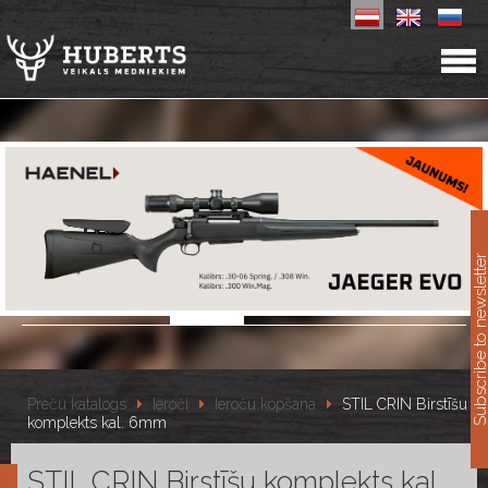
11
Subscribe to newslet
Preču katalogs
Ieroči
Ieroču kopšana
STIL CRIN Birstīšu
komplekts kal. 6mm
STIL CRIN Birstīšu komplekts kal.