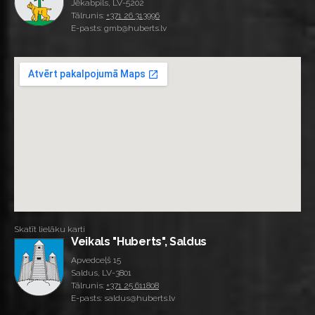
Jēkabpils, LV-5202
Tālrunis:
+371 26 313996
E-pasts: gmb@huberts.lv
Skatīt lielāku karti
Veikals "Huberts", Saldus
Apvedceļš 15
Saldus, LV-3801
Tālrunis:
+371 25 611808
E-pasts: saldus@huberts.lv