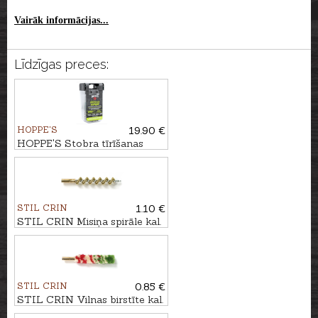
Vairāk informācijas...
Līdzīgas preces:
HOPPE'S
19.90 €
HOPPE'S Stobra tīrīšanas
šņore BORESNAKE VIPER
kal. 7mm
STIL CRIN
1.10 €
STIL CRIN Misiņa spirāle kal.
8mm
STIL CRIN
0.85 €
STIL CRIN Vilnas birstīte kal.
7,62mm