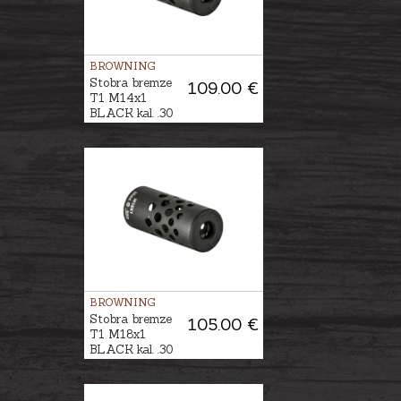
BROWNING
Stobra bremze
109.00 €
T1 M14x1
BLACK kal. .30
BROWNING
Stobra bremze
105.00 €
T1 M18x1
BLACK kal. .30