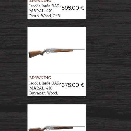
BROWNING
Ieroča laide BAR-
595.00 €
MARAL 4X
Pistol Wood, Gr.3
BROWNING
Ieroča laide BAR-
375.00 €
MARAL 4X
Bavarian Wood,
Gr.2