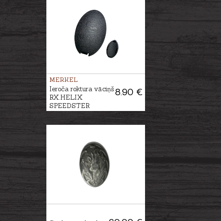
MERKEL
Ieroča roktura vāciņš
8.90 €
RX.HELIX
SPEEDSTER