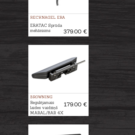
RECKNAGEL ERA
ERATAC Sprūda
mehānisms
379.00 €
BROWNING
Regulējamais
179.00 €
laides vaidziņš
MARAL/BAR 4X