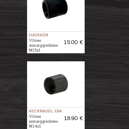
HAUSKEN
Vītnes
15.00 €
aizsarggredzens
M15x1
RECKNAGEL ERA
Vītnes
18.90 €
aizsarggredzens
M14x1