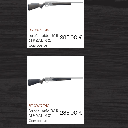
BROWNING
Ieroča laide BAR-
285.00 €
MARAL 4X
Composite
Brown/Black
BROWNING
Ieroča laide BAR-
285.00 €
MARAL 4X
Composite
Black/Brown