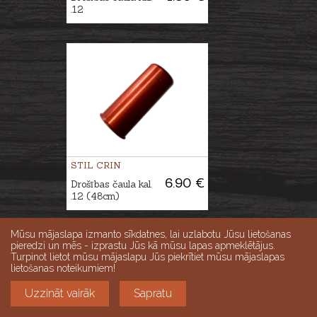
.12
STIL CRIN
6.90 €
Drošības čaula kal.
.12 (48cm)
Mūsu mājaslapa izmanto sīkdatnes, lai uzlabotu Jūsu lietošanas
pieredzi un mēs - izprastu Jūs kā mūsu lapas apmeklētājus.
Turpinot lietot mūsu mājaslapu Jūs piekrītiet mūsu mājaslapas
lietošanas noteikumiem!
Uzzināt vairāk
Sapratu