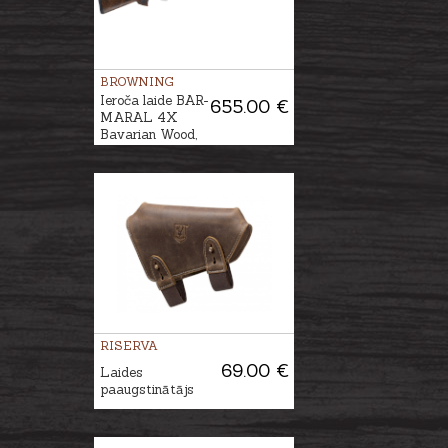
BROWNING
Ieroča laide BAR-
655.00 €
MARAL 4X
Bavarian Wood,
Gr.3
RISERVA
69.00 €
Laides
paaugstinātājs