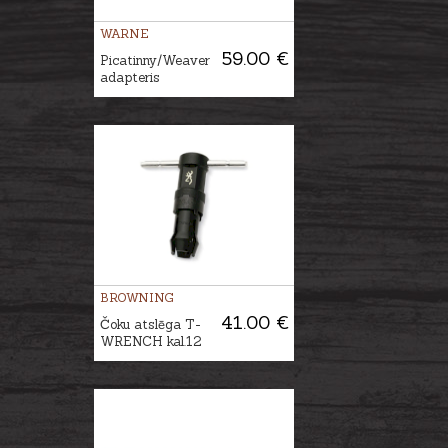
WARNE
59.00 €
Picatinny/Weaver
adapteris
BROWNING
41.00 €
Čoku atslēga T-
WRENCH kal.12