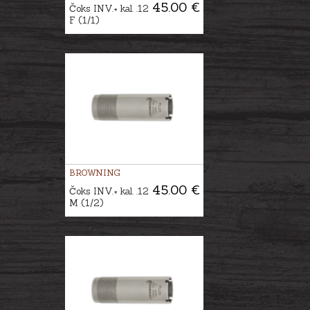
45.00 €
Čoks INV.+ kal. .12
F (1/1)
BROWNING
45.00 €
Čoks INV.+ kal. .12
M (1/2)