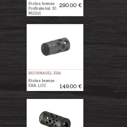
Stobra bremze
290.00 €
ProBrake kal. 30
M22x1
RECKNAGEL ERA
Stobra bremze
ERA LOC
149.00 €