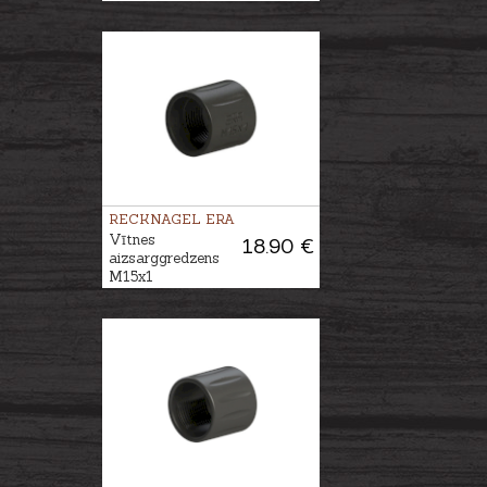
RECKNAGEL ERA
Vītnes
18.90 €
aizsarggredzens
M15x1