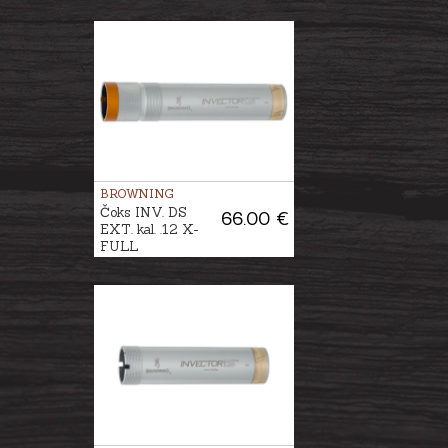
BROWNING
Čoks INV. DS
66.00 €
EXT. kal. .12 X-
FULL