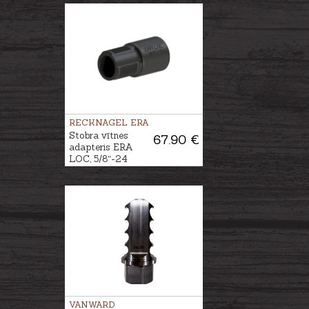
RECKNAGEL ERA
Stobra vītnes
67.90 €
adapteris ERA
LOC, 5/8″-24
UNEF
VANWARD