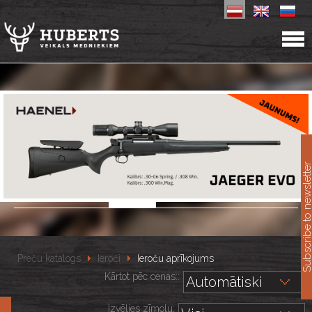
11
Subscribe to newslet
Preču katalogs
Ieroči
Ieroču aprīkojums
Kārtot pēc cenas::
Izvēlies zīmolu: