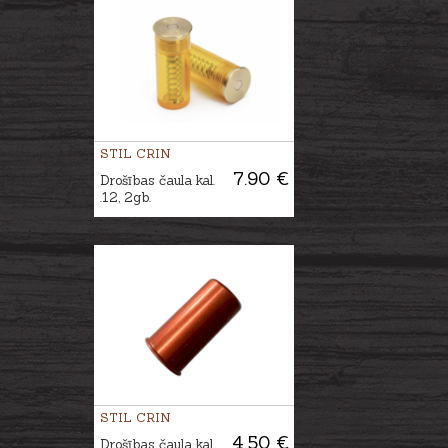
STIL CRIN
7.90 €
Drošības čaula kal.
.12, 2gb.
STIL CRIN
4.50 €
Drošības čaula kal.