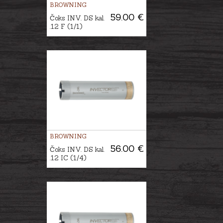
BROWNING
59.00 €
Čoks INV. DS kal.
.12 F (1/1)
BROWNING
56.00 €
Čoks INV. DS kal.
.12 IC (1/4)