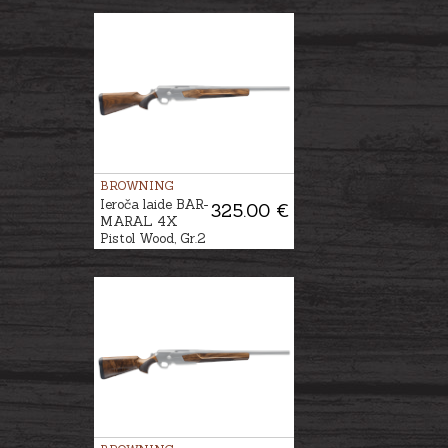
BROWNING
Ieroča laide BAR-
325.00 €
MARAL 4X
Pistol Wood, Gr.2