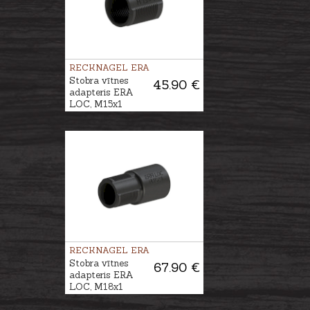
RECKNAGEL ERA
Stobra vītnes
45.90 €
adapteris ERA
LOC, M15x1
RECKNAGEL ERA
Stobra vītnes
67.90 €
adapteris ERA
LOC, M18x1