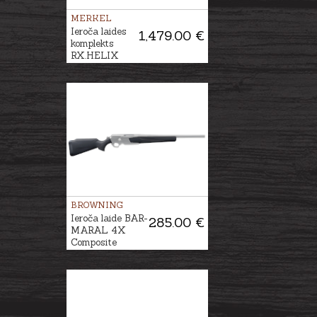
MERKEL
Ieroča laides
1,479.00 €
komplekts
RX.HELIX
SPEEDSTER,
Zaļa/Brūna
BROWNING
Ieroča laide BAR-
285.00 €
MARAL 4X
Composite
Black/Black