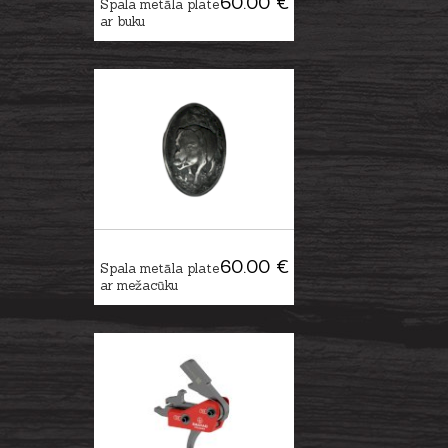
60.00 €
Spala metāla plate
ar buku
60.00 €
Spala metāla plate
ar mežacūku