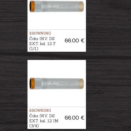
BROWNING
Čoks INV. DS
66.00 €
EXT. kal. .12 F
(1/1)
BROWNING
Čoks INV. DS
66.00 €
EXT. kal. .12 IM
(3/4)