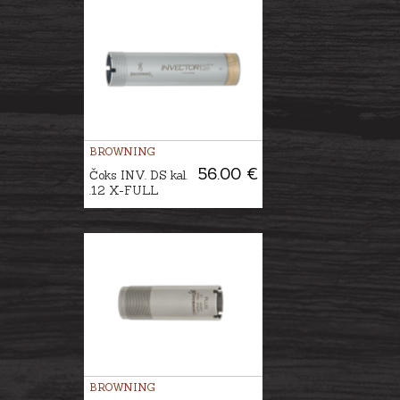
BROWNING
56.00 €
Čoks INV. DS kal.
.12 X-FULL
BROWNING