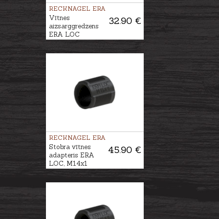
RECKNAGEL ERA
Vītnes
32.90 €
aizsarggredzens
ERA LOC
RECKNAGEL ERA
Stobra vītnes
45.90 €
adapteris ERA
LOC, M14x1