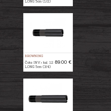
LONG 5cm (1/2)
BROWNING
89.00 €
Čoks INV.+ kal. .12
LONG 5cm (3/4)