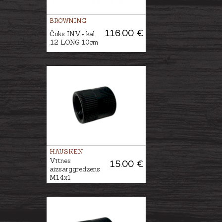
BROWNING
116.00 €
Čoks INV.+ kal.
.12 LONG 10cm
HAUSKEN
Vītnes
15.00 €
aizsarggredzens
M14x1