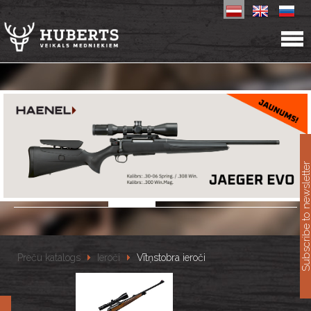
11
Subscribe to newslet
Preču katalogs
Ieroči
Vītņstobra ieroči