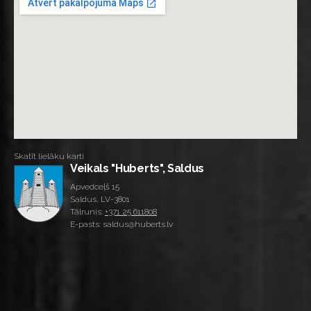
Skatīt lielāku karti
Veikals "Huberts", Saldus
Apvedceļš 15
Saldus, LV-3801
Tālrunis:
+371 25 611808
E-pasts: saldus@huberts.lv