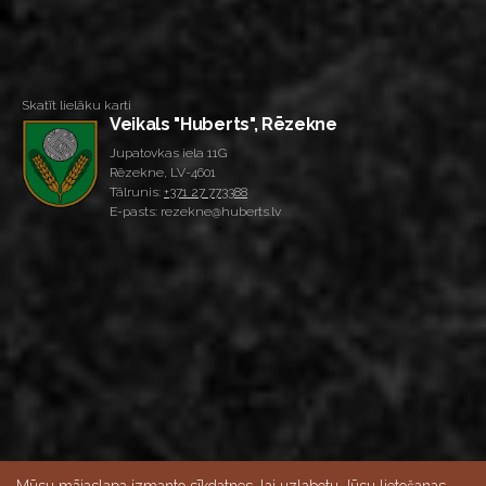
Skatīt lielāku karti
Veikals "Huberts", Rēzekne
Jupatovkas iela 11G
Rēzekne, LV-4601
Tālrunis:
+371 27 773388
E-pasts: rezekne@huberts.lv