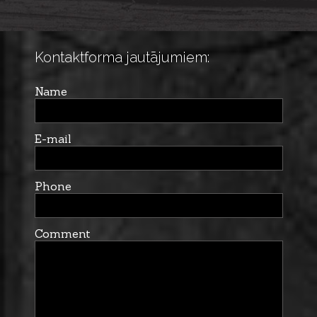
Kontaktforma jautājumiem:
Name
E-mail
Phone
Comment