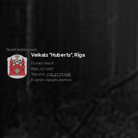
Skatīt lielāku karti
Veikals "Huberts", Rīga
Durbes iela 8
Rīga, LV-1007
Tālrunis:
+371 27 773328
E-pasts: riga@huberts.lv