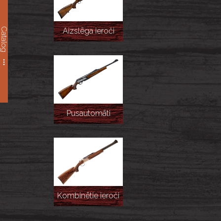
Catalog
Aizslēga ieroči
Pusautomāti
Kombinētie ieroči