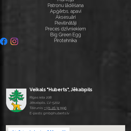
Patronu lādēšana
Apģērbs, apavi
Aksesuāri
Pievilinātāji
Preces dzīvniekiem
Big Green Egg
Pirotehnika
Veikals "Huberts", Jēkabpils
Rīgas iela 208
Jēkabpils, LV-5202
Tālrunis:
+371 26 313996
E-pasts: gmb@huberts.lv