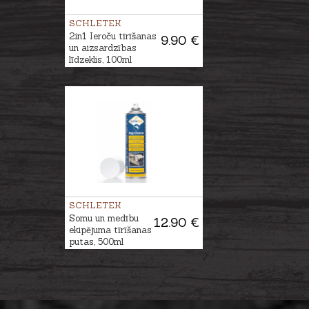
SCHLETEK
2in1 Ieroču tīrīšanas
9.90 €
un aizsardzības
līdzeklis, 100ml
SCHLETEK
Somu un medību
12.90 €
ekipējuma tīrīšanas
putas, 500ml