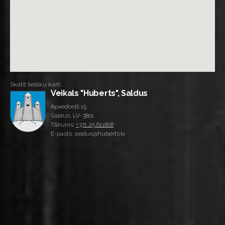
Skatīt lielāku karti
Veikals "Huberts", Saldus
Apvedceļš 15
Saldus, LV-3801
Tālrunis:
+371 25 611808
E-pasts: saldus@huberts.lv