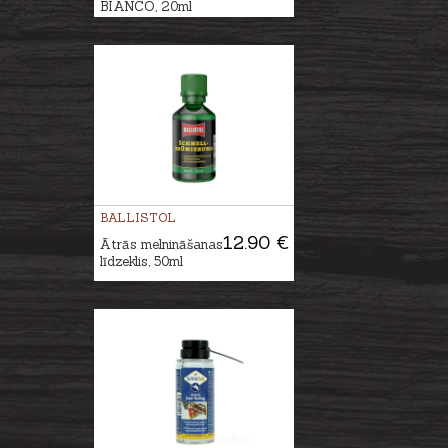
BIANCO, 20ml
BALLISTOL
12.90 €
Ātrās melnināšanas
līdzeklis, 50ml