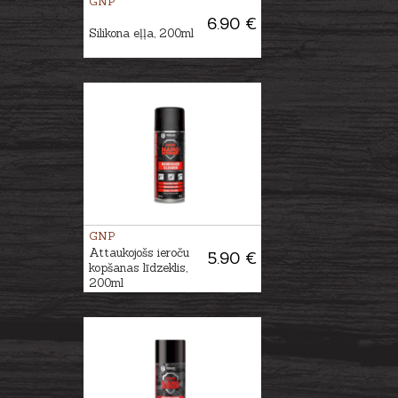
GNP
6.90 €
Silikona eļļa, 200ml
GNP
Attaukojošs ieroču
5.90 €
kopšanas līdzeklis,
200ml