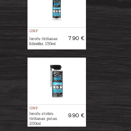
GNP
7.90 €
Ieroču tīrīšanas
līdzeklis, 150ml
GNP
Ieroču stobru
9.90 €
tīrīšanas putas,
200ml