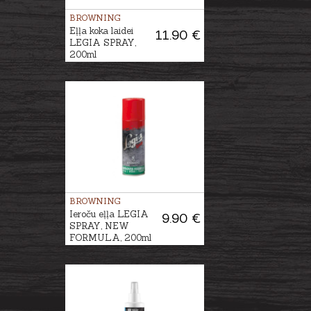
BROWNING
Eļļa koka laidei
11.90 €
LEGIA SPRAY,
200ml
BROWNING
Ieroču eļļa LEGIA
9.90 €
SPRAY, NEW
FORMULA, 200ml