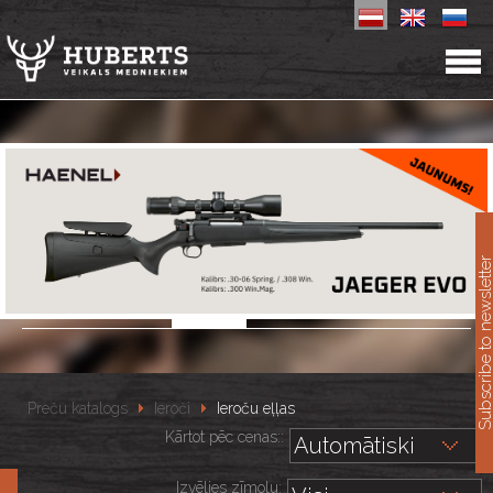
11
Subscribe to newslet
Preču katalogs
Ieroči
Ieroču eļļas
Kārtot pēc cenas::
Izvēlies zīmolu: