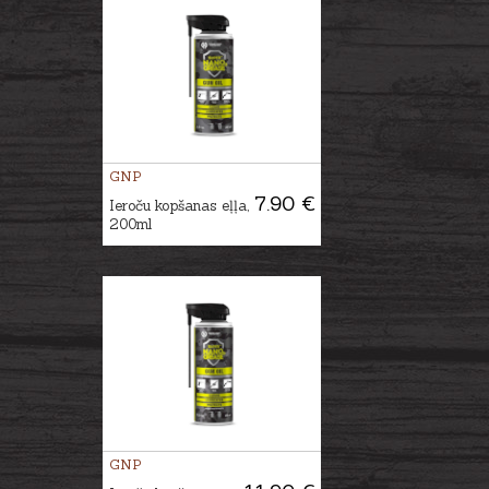
GNP
7.90 €
Ieroču kopšanas eļļa,
200ml
GNP