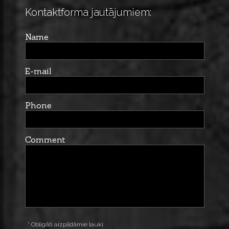
Kontaktforma jautājumiem:
Name
E-mail
Phone
Comment
* Obligāti aizpildāmie lauki