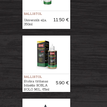
BALLISTOL
11.50 €
Universālā eļļa,
350ml
BALLISTOL
Stobra tīrīšanas
5.90 €
līdzeklis ROBLA
SOLO MIL, 65ml