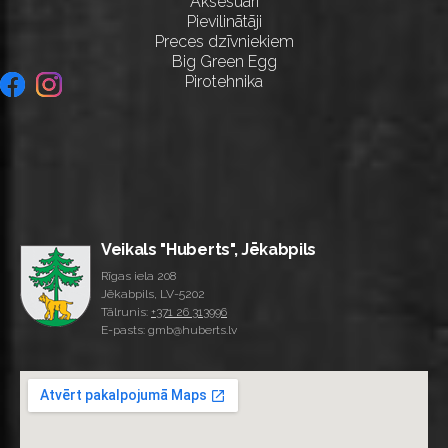
Aksesuāri
Pievilinātāji
Preces dzīvniekiem
Big Green Egg
Pirotehnika
Veikals "Huberts", Jēkabpils
Rīgas iela 208
Jēkabpils, LV-5202
Tālrunis:
+371 26 313996
E-pasts: gmb@huberts.lv