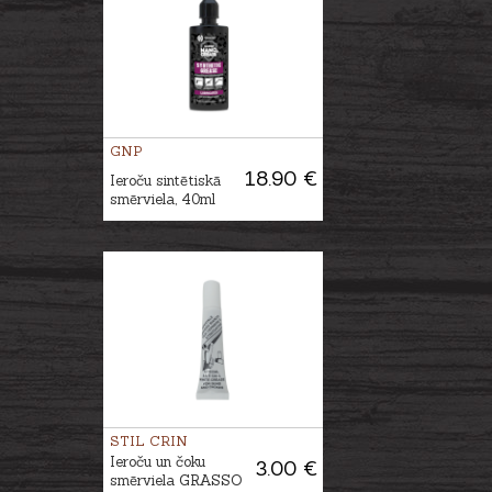
GNP
18.90 €
Ieroču sintētiskā
smērviela, 40ml
STIL CRIN
Ieroču un čoku
3.00 €
smērviela GRASSO