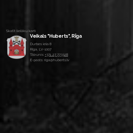
Skatīt lielāku karti
Veikals "Huberts", Rīga
Durbes iela 8
Rīga, LV-1007
Tālrunis:
+371 27 773328
E-pasts: riga@huberts.lv