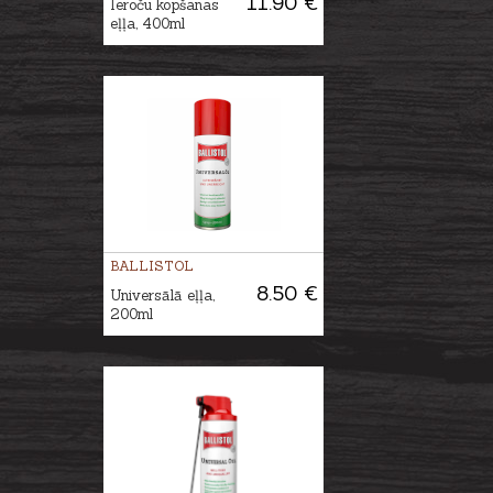
11.90 €
Ieroču kopšanas
eļļa, 400ml
BALLISTOL
8.50 €
Universālā eļļa,
200ml