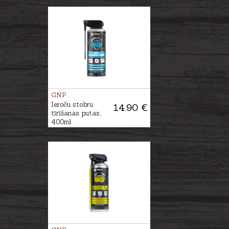
GNP
Ieroču stobru
14.90 €
tīrīšanas putas,
400ml