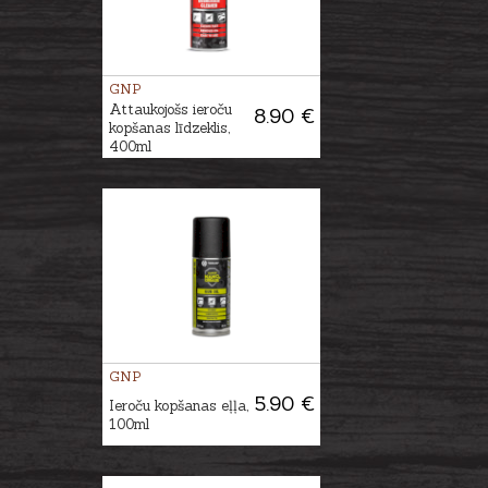
GNP
Attaukojošs ieroču
8.90 €
kopšanas līdzeklis,
400ml
GNP
5.90 €
Ieroču kopšanas eļļa,
100ml