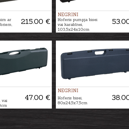
NEGRINI
sim ar
215.00 €
Koferis pumpja bisei
53.0
obriem,
vai karabīnei,
103,5x24x10cm
NEGRINI
47.00 €
38.0
Koferis bisei,
 vai
80x24,5x7,5cm
x8cm