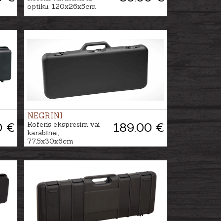
optiku, 120x26x5cm
NEGRINI
0 €
Koferis ekspresim vai
189.00 €
karabīnei,
77,5x30x6cm