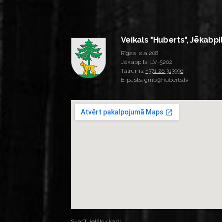
Veikals "Huberts", Jēkabpi
Rīgas iela 208
Jēkabpils, LV-5202
Tālrunis:
+371 26 313996
E-pasts: gmb@huberts.lv
Skatīt lielāku karti