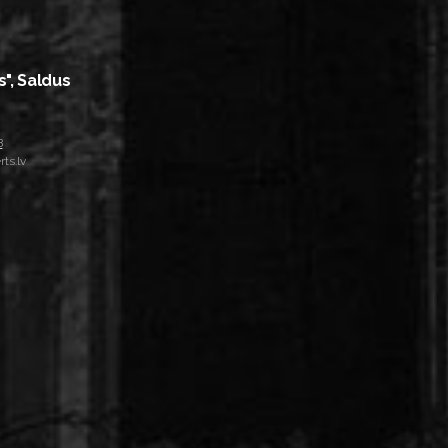
s", Saldus
8
ts.lv