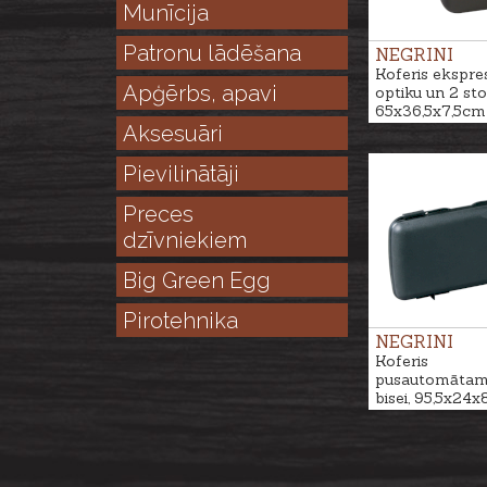
Munīcija
Patronu lādēšana
NEGRINI
Koferis ekspre
Apģērbs, apavi
optiku un 2 st
65x36,5x7,5cm
Aksesuāri
Pievilinātāji
Preces
dzīvniekiem
Big Green Egg
Pirotehnika
NEGRINI
Koferis
pusautomātam
bisei, 95,5x24