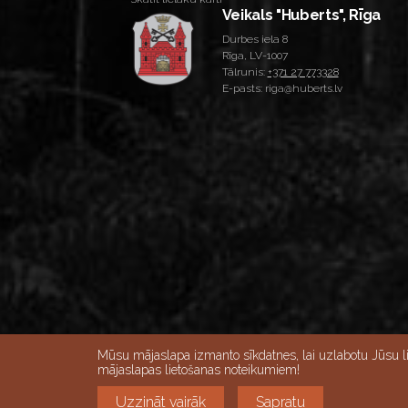
Veikals "Huberts", Rīga
Durbes iela 8
Rīga, LV-1007
Tālrunis:
+371 27 773328
E-pasts: riga@huberts.lv
Skatīt lielāku karti
Mūsu mājaslapa izmanto sīkdatnes, lai uzlabotu Jūsu l
mājaslapas lietošanas noteikumiem!
Darba dienās 10:00-18:00, Sestdienās 9:00-
Uzzināt vairāk
Sapratu