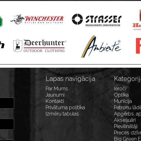
Lapas navigācija
Kategorij
Par Mums
Ieroči
Jaunumi
Optika
Kontakti
Munīcija
Privātuma politika
Patronu lād
Izmēru tabulas
Apģērbs, ap
Aksesuāri
Pievilinātāji
Preces dzīv
Big Green 