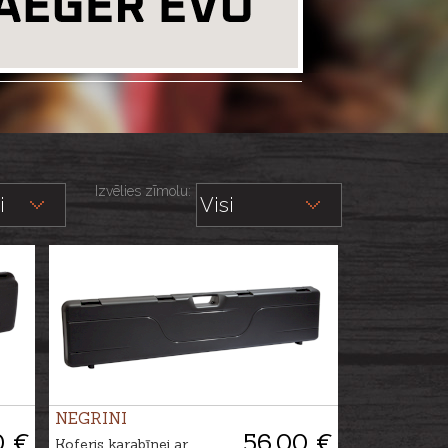
Izvēlies zīmolu:
NEGRINI
0 €
56.00 €
Koferis karabīnei ar