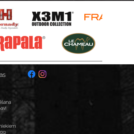
as
ēšana
avi
niekiem
Egg