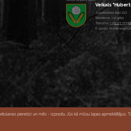
Veikals "Hubert
Jupatovkas iela 11G
Rēzekne, LV-4601
Tālrunis:
+371 27 77338
E-pasts: rezekne@hub
Skatīt lielāku karti
ietošanas pieredzi un mēs - izprastu Jūs kā mūsu lapas apmeklētājus. Tu
15:00, Svētdien - slēgts