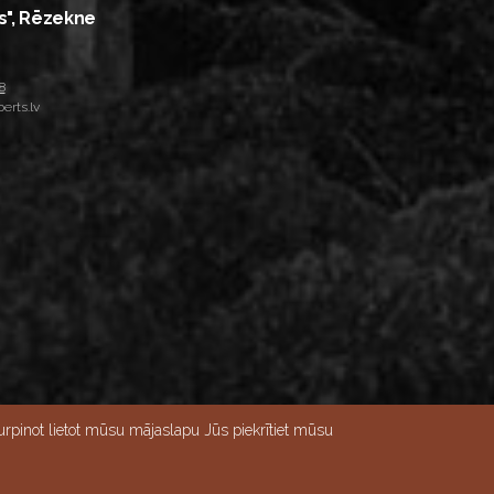
s", Rēzekne
8
erts.lv
rpinot lietot mūsu mājaslapu Jūs piekrītiet mūsu