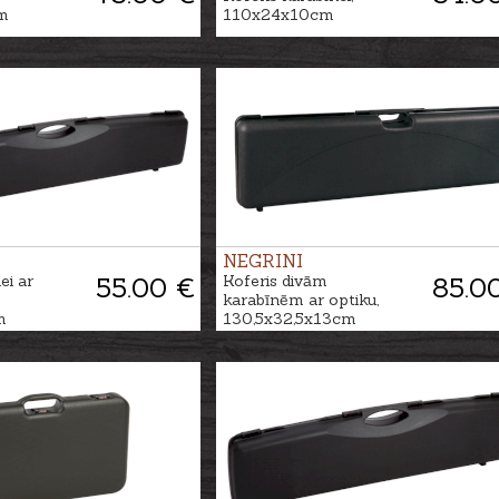
m
110x24x10cm
NEGRINI
ei ar
55.00 €
Koferis divām
85.0
karabīnēm ar optiku,
m
130,5x32,5x13cm