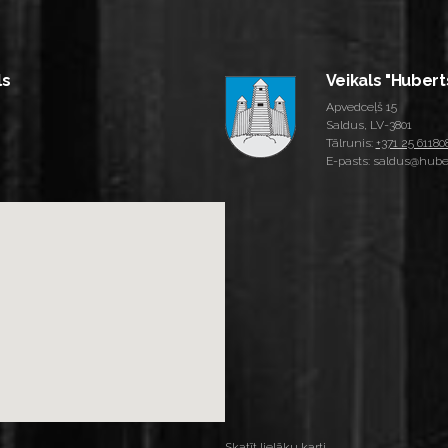
ls
Veikals "Hubert
Apvedceļš 15
Saldus, LV-3801
Tālrunis:
+371 25 61180
E-pasts: saldus@huber
Skatīt lielāku karti