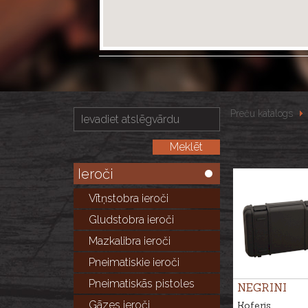
Preču katalogs
Ieroči
Vītņstobra ieroči
Gludstobra ieroči
Mazkalibra ieroči
Pneimatiskie ieroči
Pneimatiskās pistoles
NEGRINI
Gāzes ieroči
Koferis,