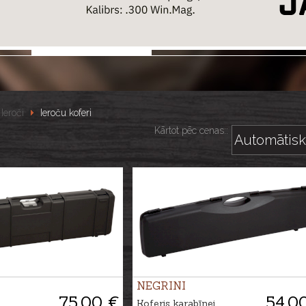
Ieroči
Ieroču koferi
Kārtot pēc cenas::
NEGRINI
75.00 €
54.0
Koferis karabīnei,