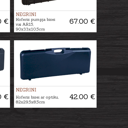
NEGRINI
0 €
Koferis pumpja bisei
67.00 €
vai AR15,
90x33x10,5cm
NEGRINI
0 €
42.00 €
Koferis bisei ar optiku,
82x29,5x8,5cm