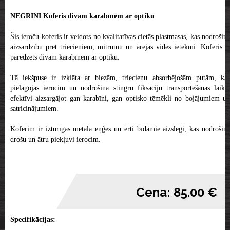
NEGRINI Koferis divām karabīnēm ar optiku
Šis ieroču koferis ir veidots no kvalitatīvas cietās plastmasas, kas nodrošina
aizsardzību pret triecieniem, mitrumu un ārējās vides ietekmi. Koferis ir
paredzēts divām karabīnēm ar optiku.
Tā iekšpuse ir izklāta ar biezām, triecienu absorbējošām putām, kas
pielāgojas ierocim un nodrošina stingru fiksāciju transportēšanas laikā,
efektīvi aizsargājot gan karabīni, gan optisko tēmēkli no bojājumiem un
satricinājumiem.
Koferim ir izturīgas metāla eņģes un ērti bīdāmie aizslēgi, kas nodrošina
drošu un ātru piekļuvi ierocim.
Cena: 85.00 €
Specifikācijas: