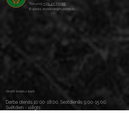
Tālrunis:
+371 27 773388
E-pasts: rezekne@huberts.lv
Skatīt lielāku karti
Darba dienās 10:00-18:00, Sestdienās 9:00-15:00,
Svētdien - slēgts