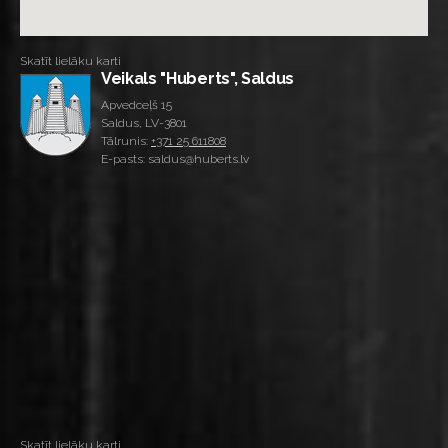
Skatīt lielāku karti
Veikals "Huberts", Saldus
Apvedceļš 15
Saldus, LV-3801
Tālrunis:
+371 25 611808
E-pasts: saldus@huberts.lv
Skatīt lielāku karti