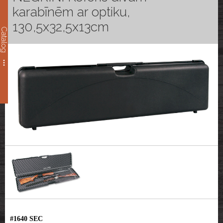
karabīnēm ar optiku,
130,5x32,5x13cm
Catalog
#1640 SEC