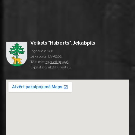
Veikals "Huberts", Jēkabpils
Rīgas iela 208
Jēkabpils, LV-5202
Tālrunis:
+371 26 313996
E-pasts: gmb@huberts.lv