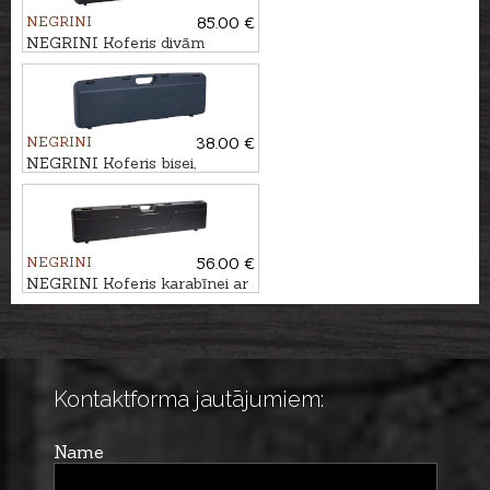
NEGRINI
85.00 €
NEGRINI Koferis divām
karabīnēm ar optiku,
130,5x32,5x13cm
NEGRINI
38.00 €
NEGRINI Koferis bisei,
80x24,5x7,5cm
NEGRINI
56.00 €
NEGRINI Koferis karabīnei ar
optiku, 120x26x5cm
Kontaktforma jautājumiem:
Name