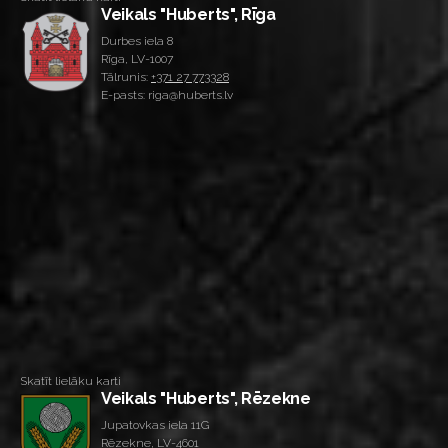
Veikals "Huberts", Rīga
Durbes iela 8
Rīga, LV-1007
Tālrunis:
+371 27 773328
E-pasts: riga@huberts.lv
Skatīt lielāku karti
Veikals "Huberts", Rēzekne
Jupatovkas iela 11G
Rēzekne, LV-4601