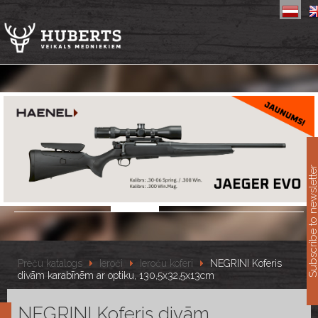
11
Subscribe to newslet
Preču katalogs
Ieroči
Ieroču koferi
NEGRINI Koferis
divām karabīnēm ar optiku, 130,5x32,5x13cm
NEGRINI Koferis divām