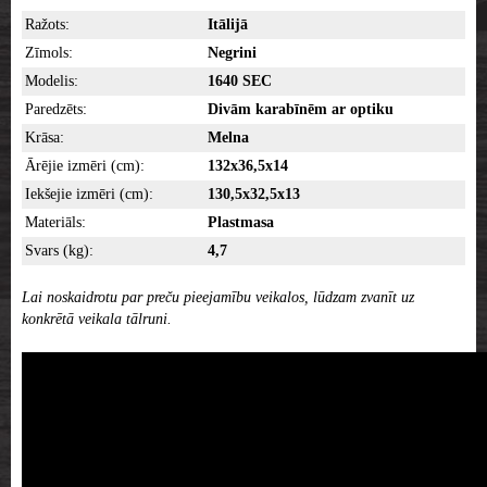
Ražots:
Itālijā
Zīmols:
Negrini
Modelis:
1640 SEC
Paredzēts:
Divām karabīnēm ar optiku
Krāsa:
Melna
Ārējie izmēri (cm):
132x36,5x14
Iekšejie izmēri (cm):
130,5x32,5x13
Materiāls:
Plastmasa
Svars (kg):
4,7
Lai noskaidrotu par preču pieejamību veikalos, lūdzam zvanīt uz
konkrētā veikala tālruni.