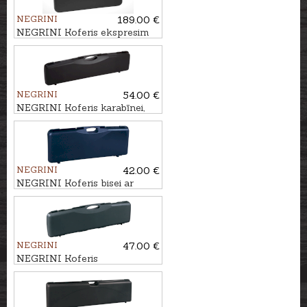
NEGRINI
189.00 €
NEGRINI Koferis ekspresim
vai karabīnei, 77,5x30x6cm
NEGRINI
54.00 €
NEGRINI Koferis karabīnei,
110x24x10cm
NEGRINI
42.00 €
NEGRINI Koferis bisei ar
optiku, 82x29,5x8,5cm
NEGRINI
47.00 €
NEGRINI Koferis
pusautomātam vai bisei,
95,5x24x8cm