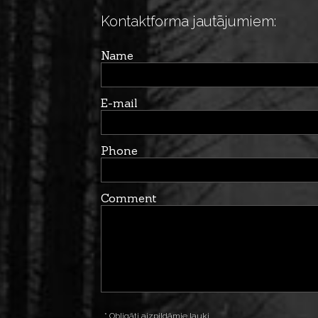
Kontaktforma jautājumiem:
Name
E-mail
Phone
Comment
* Obligāti aizpildāmie lauki