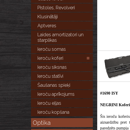
Pistoles, Revolveri
Klusinātāji
Aptveres
Laides amortizatori un
starplikas
Ieroču somas
Ieroču koferi
Ieroču siksnas
Ieroču statīvi
Šaušanas spieķi
#1690 ISY
Ieroču aprīkojums
Ieroču eļļas
NEGRINI Koferis
Ieroču kopšana
Šis ieroču koferis
Optika
aizsardzību pret 
paredzēts pumpja 