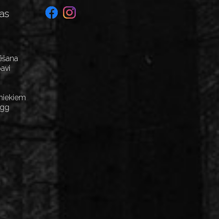
as
ēšana
avi
niekiem
Egg