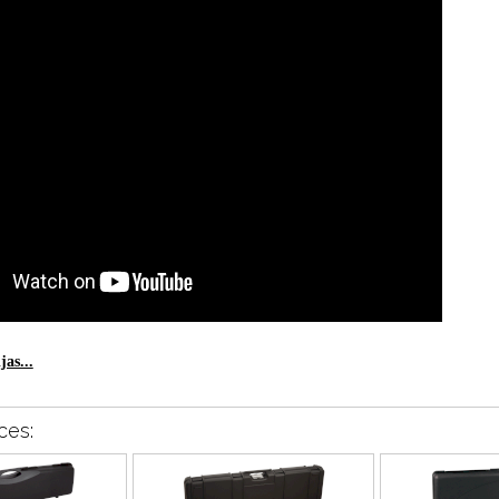
as...
ces: