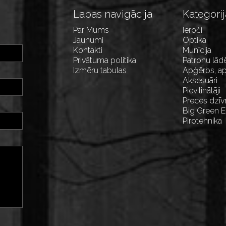
Lapas navigācija
Kategorij
Par Mums
Ieroči
Jaunumi
Optika
Kontakti
Munīcija
Privātuma politika
Patronu lād
Izmēru tabulas
Apģērbs, ap
Aksesuāri
Pievilinātāji
Preces dzīv
Big Green 
Pirotehnika