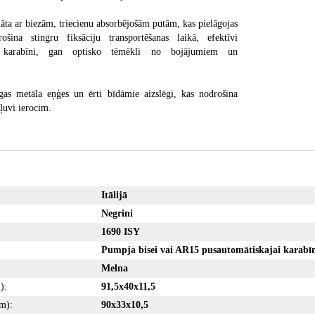
lāta ar biezām, triecienu absorbējošām putām, kas pielāgojas
šina stingru fiksāciju transportēšanas laikā, efektīvi
n karabīni, gan optisko tēmēkli no bojājumiem un
gas metāla eņģes un ērti bīdāmie aizslēgi, kas nodrošina
kļuvi ierocim.
Itālijā
Negrini
1690 ISY
Pumpja bisei vai AR15 pusautomātiskajai karabīn
Melna
):
91,5x40x11,5
cm):
90x33x10,5