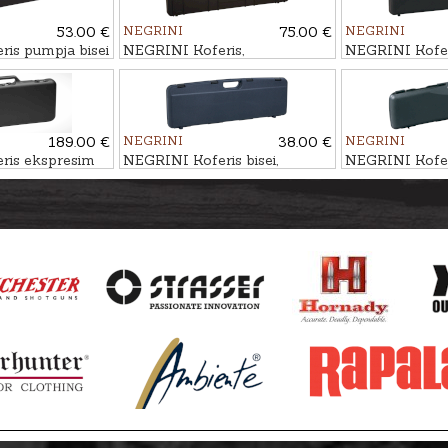
53.00 €
NEGRINI
75.00 €
NEGRINI
is pumpja bisei
NEGRINI Koferis,
NEGRINI Kofer
, 103,5x24x10cm
103x33x10,5cm
karabīnēm ar o
130,5x32,5x1
189.00 €
NEGRINI
38.00 €
NEGRINI
ris ekspresim
NEGRINI Koferis bisei,
NEGRINI Kofer
, 77,5x30x6cm
80x24,5x7,5cm
pusautomātam v
95,5x24x8cm