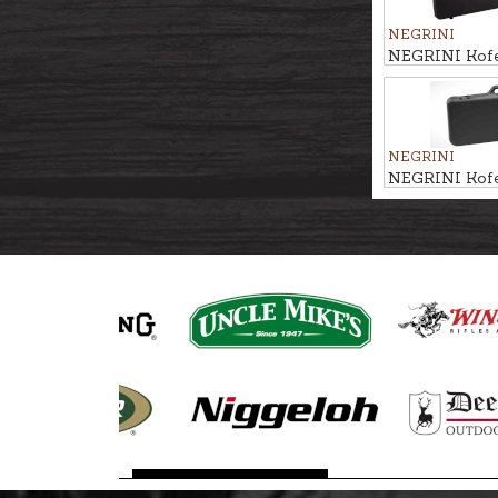
NEGRINI
NEGRINI Kofer
vai karabīnei
NEGRINI
NEGRINI Kofe
vai karabīnei