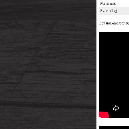
Materiāls:
Svars (kg):
Lai noskaidrotu pa