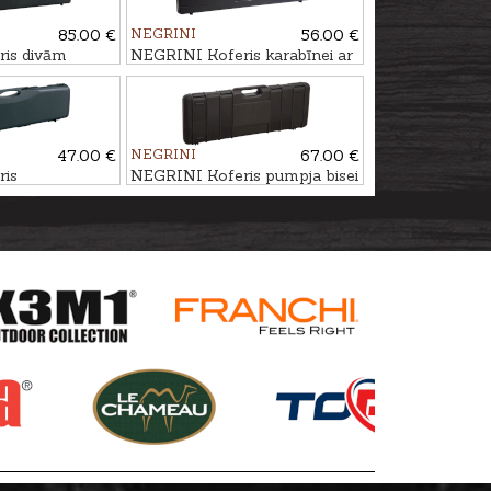
85.00 €
NEGRINI
56.00 €
is divām
NEGRINI Koferis karabīnei ar
ptiku,
optiku, 120x26x5cm
3cm
47.00 €
NEGRINI
67.00 €
is
NEGRINI Koferis pumpja bisei
ai bisei,
vai AR15, 90x33x10,5cm