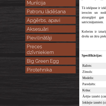
Munīcija
Tā iekšpuse ir izk
Patronu lādēšana
ierocim un nodro
aizsargājot ga
Apģērbs, apavi
satricinājumiem.
Aksesuāri
Koferim ir izturī
drošu un ātru pie
Pievilinātāji
Preces
dzīvniekiem
Specifikācijas:
Big Green Egg
Ražots:
Pirotehnika
Zīmols:
Modelis:
Paredzēts:
Krāsa:
Ārējie izmēri (cm
Iekšejie izmēri (