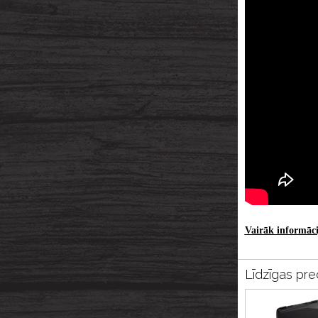
Vairāk informācij
Līdzīgas pre