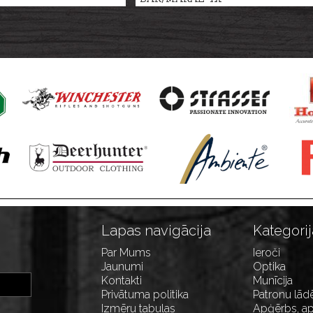
Lapas navigācija
Kategorij
Par Mums
Ieroči
Jaunumi
Optika
Kontakti
Munīcija
Privātuma politika
Patronu lād
Izmēru tabulas
Apģērbs, ap