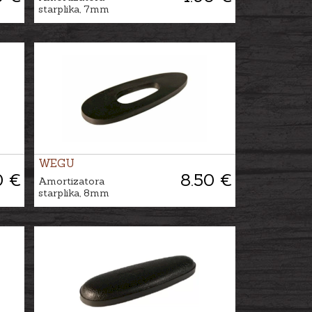
starplika, 7mm
WEGU
0 €
8.50 €
Amortizatora
starplika, 8mm