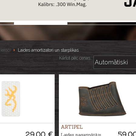
Ieroči
Laides amortizatori un starplikas
Kārtot pēc cenas::
ARTIPEL
29.00 €
59.0
Laides pagarinātājs,