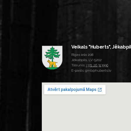
Veikals "Huberts", Jēkabpi
Rīgas iela 208
Jēkabpils, LV-5202
Tālrunis:
+371 26 313996
E-pasts: gmb@huberts.lv