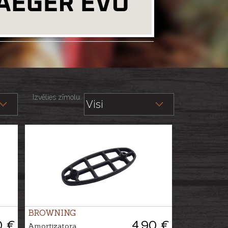
Izvēlies zīmolu:
BROWNING
0 €
4.90 €
Amortizatora