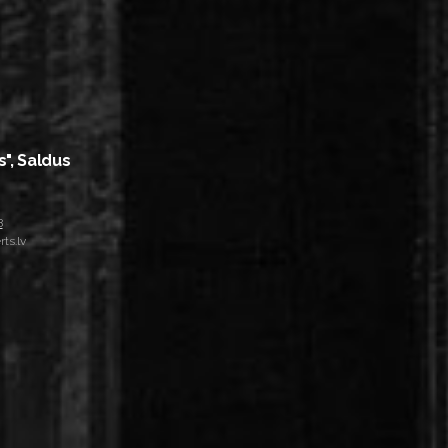
s", Saldus
8
ts.lv