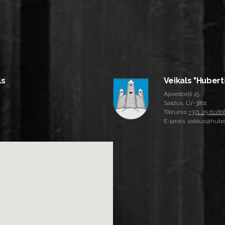
ls
Veikals "Hubert
Apvedceļš 15
Saldus, LV-3801
Tālrunis:
+371 25 61180
E-pasts: saldus@huber