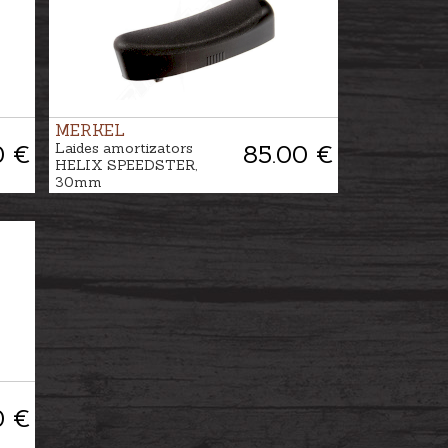
MERKEL
0 €
Laides amortizators
85.00 €
HELIX SPEEDSTER,
30mm
0 €