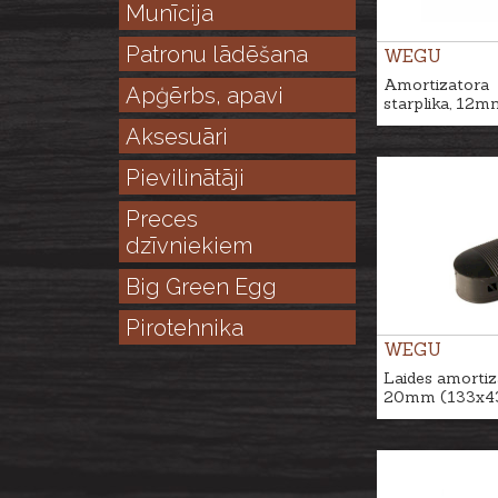
Munīcija
Patronu lādēšana
WEGU
Amortizatora
Apģērbs, apavi
starplika, 12m
Aksesuāri
Pievilinātāji
Preces
dzīvniekiem
Big Green Egg
Pirotehnika
WEGU
Laides amortiz
20mm (133x4