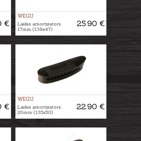
WEGU
0 €
25.90 €
Laides amortizators,
17mm (139x47)
WEGU
0 €
22.90 €
Laides amortizators,
20mm (135x50)