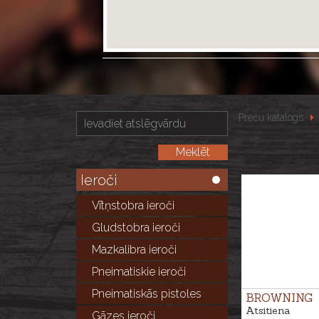
Preču katalogs
Ieroči
Vītņstobra ieroči
Gludstobra ieroči
Mazkalibra ieroči
Pneimatiskie ieroči
Pneimatiskās pistoles
BROWNING
Atsitiena
Gāzes ieroči