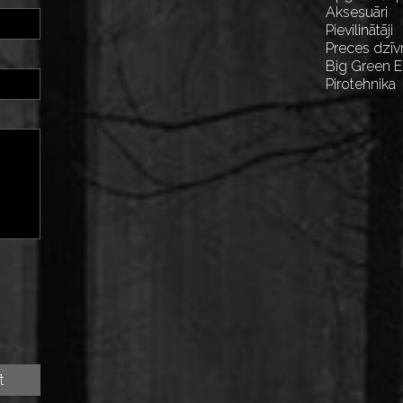
Aksesuāri
Pievilinātāji
Preces dzīv
Big Green 
Pirotehnika