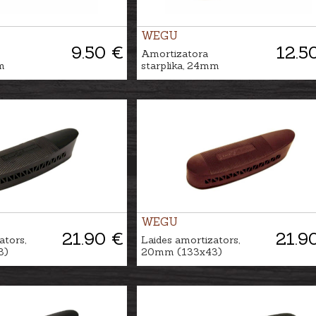
WEGU
9.50 €
12.5
Amortizatora
m
starplika, 24mm
WEGU
21.90 €
21.9
ators,
Laides amortizators,
3)
20mm (133x43)