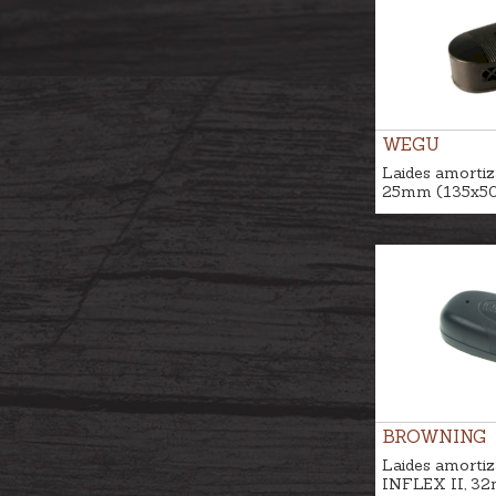
WEGU
Laides amortiz
25mm (135x50
BROWNING
Laides amortiz
INFLEX II, 3