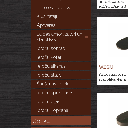
amortizators
REACTAR G3
Pistoles, Revolveri
Klusinātāji
Aptveres
Laides amortizatori un
starplikas
Ieroču somas
Ieroču koferi
Ieroču siksnas
WEGU
Amortizatora
Ieroču statīvi
starplika, 4mm
Šaušanas spieķi
Ieroču aprīkojums
Ieroču eļļas
Ieroču kopšana
Optika