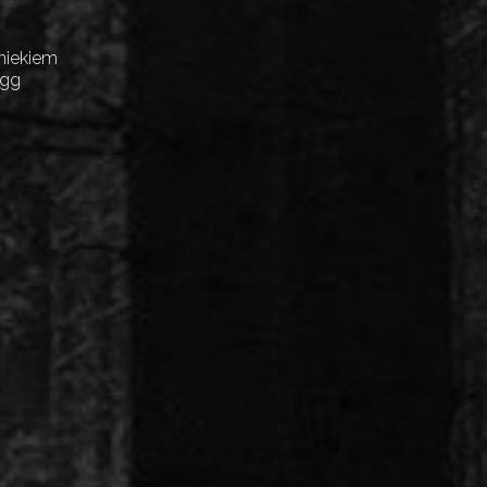
niekiem
Egg