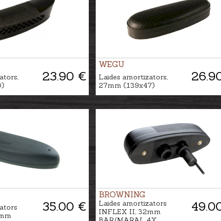
WEGU
23.90 €
26.9
ators,
Laides amortizators,
)
27mm (139x47)
BROWNING
35.00 €
Laides amortizators
49.0
ators
INFLEX II, 32mm
2mm
BAR/MARAL 4X