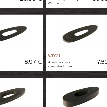
20mm
WEGU
6.97 €
7.5
Amortizatora
starplika, 6mm