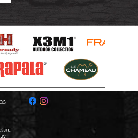
as
ēšana
avi