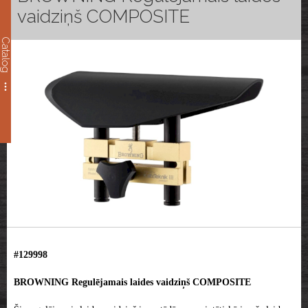
vaidziņš COMPOSITE
Catalog
#129998
BROWNING Regulējamais laides vaidziņš COMPOSITE