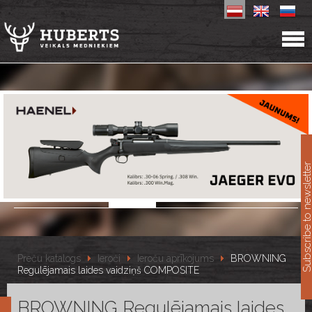
11
Subscribe to newslet
Preču katalogs
Ieroči
Ieroču aprīkojums
BROWNING
Regulējamais laides vaidziņš COMPOSITE
BROWNING Regulējamais laides