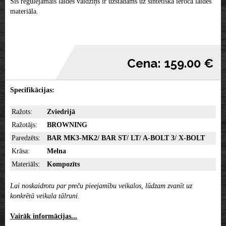
Šis regulējamais laides vaidziņš ir uzstādāms uz sintētiskā ieroča laides
materiāla.
Cena: 159.00 €
Specifikācijas:
Ražots:
Zviedrijā
Ražotājs:
BROWNING
Paredzēts:
BAR MK3-MK2/ BAR ST/ LT/ A-BOLT 3/ X-BOLT
Krāsa:
Melna
Materiāls:
Kompozīts
Lai noskaidrotu par preču pieejamību veikalos, lūdzam zvanīt uz
konkrētā veikala tālruni.
Vairāk informācijas...