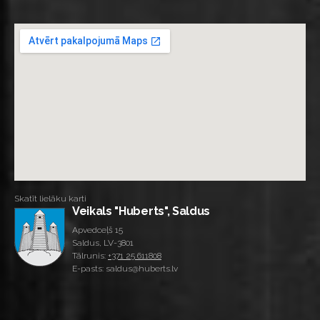
Skatīt lielāku karti
Veikals "Huberts", Saldus
Apvedceļš 15
Saldus, LV-3801
Tālrunis:
+371 25 611808
E-pasts: saldus@huberts.lv