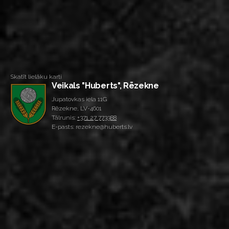
Skatīt lielāku karti
Veikals "Huberts", Rēzekne
Jupatovkas iela 11G
Rēzekne, LV-4601
Tālrunis:
+371 27 773388
E-pasts: rezekne@huberts.lv