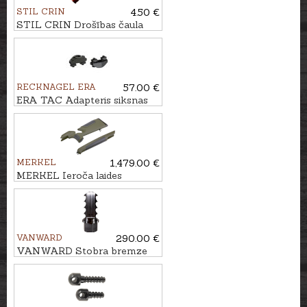
STIL CRIN
4.50 €
STIL CRIN Drošības čaula
kal. .300Win.Mag.
RECKNAGEL ERA
57.00 €
ERA TAC Adapteris siksnas
cilpai M-LOC
MERKEL
1,479.00 €
MERKEL Ieroča laides
komplekts RX.HELIX
SPEEDSTER, Zaļa/Brūna
VANWARD
290.00 €
VANWARD Stobra bremze
ProBrake kal. 30 M22x1