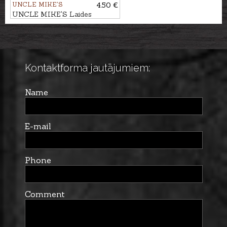
UNCLE MIKE'S
4.50 €
UNCLE MIKE'S Laides
skrūves 1/2''un 3/4'', 2gb.
Kontaktforma jautājumiem:
Name
E-mail
Phone
Comment