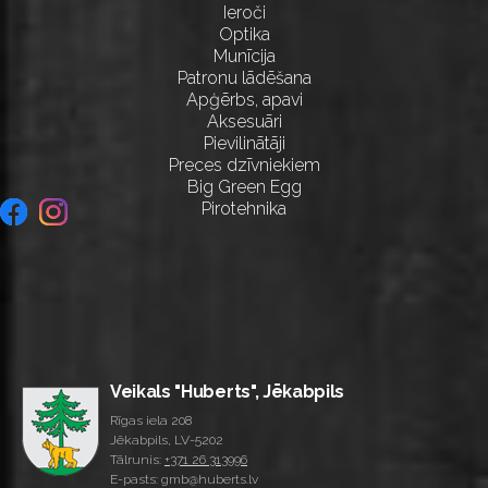
Ieroči
Optika
Munīcija
Patronu lādēšana
Apģērbs, apavi
Aksesuāri
Pievilinātāji
Preces dzīvniekiem
Big Green Egg
Pirotehnika
Veikals "Huberts", Jēkabpils
Rīgas iela 208
Jēkabpils, LV-5202
Tālrunis:
+371 26 313996
E-pasts: gmb@huberts.lv