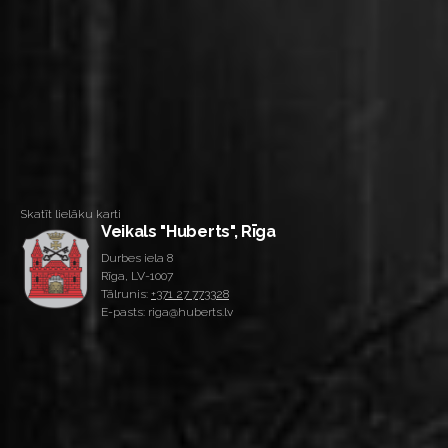
Skatīt lielāku karti
Veikals "Huberts", Rīga
Durbes iela 8
Rīga, LV-1007
Tālrunis:
+371 27 773328
E-pasts: riga@huberts.lv