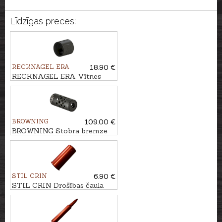
Līdzīgas preces:
RECKNAGEL ERA
18.90 €
RECKNAGEL ERA Vītnes
aizsarggredzens M15x1
BROWNING
109.00 €
BROWNING Stobra bremze
T1 M14x1 BLACK kal. .30
STIL CRIN
6.90 €
STIL CRIN Drošības čaula
kal. .12 (48cm)