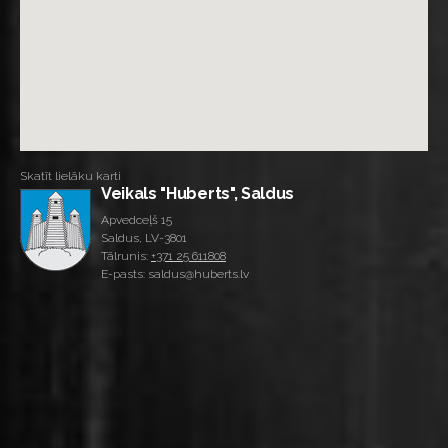
Skatīt lielāku karti
Veikals "Huberts", Saldus
Apvedceļš 15
Saldus, LV-3801
Tālrunis:
+371 25 611808
E-pasts: saldus@huberts.lv