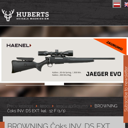
11
Subscribe to newslet
Preču katalogs
Ieroči
Ieroču aprīkojums
BROWNING
Čoks INV. DS EXT. kal. .12 F (1/1)
BROWNING Čoks INV. DS EXT.