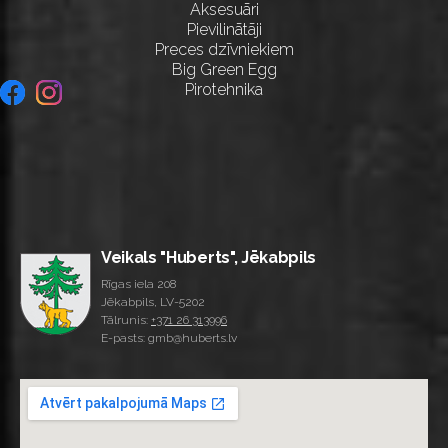
Aksesuāri
Pievilinātāji
Preces dzīvniekiem
Big Green Egg
Pirotehnika
Veikals "Huberts", Jēkabpils
Rīgas iela 208
Jēkabpils, LV-5202
Tālrunis:
+371 26 313996
E-pasts: gmb@huberts.lv