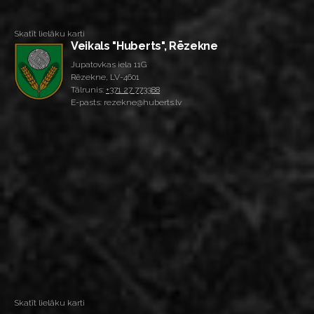
Skatīt lielāku karti
Veikals "Huberts", Rēzekne
Jupatovkas iela 11G
Rēzekne, LV-4601
Tālrunis:
+371 27 773388
E-pasts: rezekne@huberts.lv
Skatīt lielāku karti