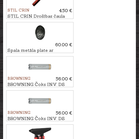
STIL CRIN
4.50 €
STIL CRIN Drošības čaula
kal. 6,5 CM
60.00 €
Spala metāla plate ar
mežacūku
BROWNING
56.00 €
BROWNING Čoks INV. DS
kal. .12 IM (3/4)
BROWNING
56.00 €
BROWNING Čoks INV. DS
kal. .12 M (1/2)