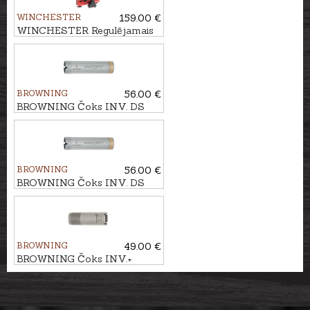
WINCHESTER
159.00 €
WINCHESTER Regulējamais
laides vaidziņš COMPOSITE
BROWNING
56.00 €
BROWNING Čoks INV. DS
kal. .12 IC (1/4)
BROWNING
56.00 €
BROWNING Čoks INV. DS
kal. .12 X-FULL
BROWNING
49.00 €
BROWNING Čoks INV.+
STAINLESS kal. .12 F (1/1)