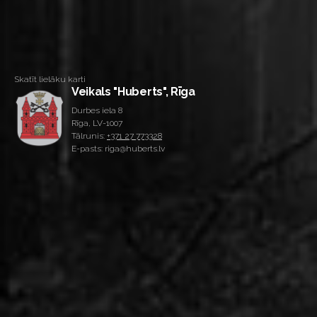
Skatīt lielāku karti
Veikals "Huberts", Rīga
Durbes iela 8
Rīga, LV-1007
Tālrunis:
+371 27 773328
E-pasts: riga@huberts.lv