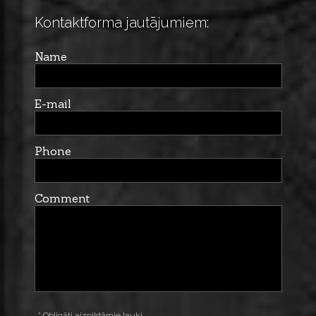
Kontaktforma jautājumiem:
Name
E-mail
Phone
Comment
* Obligāti aizpildāmie lauki