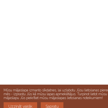
Mūsu mājaslapa izmanto sīkdatnes, lai uzlabotu Jūsu lietošanas piere
mēs - izprastu Jūs kā mūsu lapas apmeklētājus. Turpinot lietot mūsu
mājaslapu Jūs piekrītiet mūsu mājaslapas lietošanas noteikumiem!
Uzzināt vairāk
Sapratu