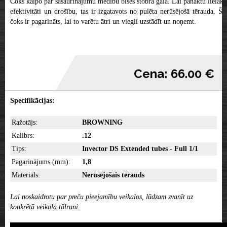
Čoks kalpo par sašaurinājumu medību bises stobra galā. Lai panāktu lielāku
efektivitāti un drošību, tas ir izgatavots no pulēta nerūsējošā tērauda. Šis
čoks ir pagarināts, lai to varētu ātri un viegli uzstādīt un noņemt.
Cena: 66.00 €
Specifikācijas:
Ražotājs:
BROWNING
Kalibrs:
.12
Tips:
Invector DS Extended tubes - Full 1/1
Pagarinājums (mm):
1,8
Materiāls:
Nerūsējošais tērauds
Lai noskaidrotu par preču pieejamību veikalos, lūdzam zvanīt uz
konkrētā veikala tālruni.