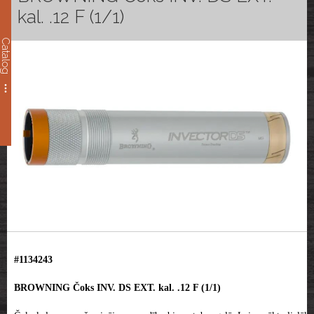
kal. .12 F (1/1)
Catalog
#1134243
BROWNING Čoks INV. DS EXT. kal. .12 F (1/1)