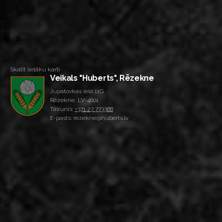
Skatīt lielāku karti
Veikals "Huberts", Rēzekne
Jupatovkas iela 11G
Rēzekne, LV-4601
Tālrunis:
+371 27 773388
E-pasts: rezekne@huberts.lv