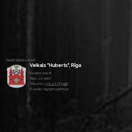
Skatīt lielāku karti
Veikals "Huberts", Rīga
Durbes iela 8
Rīga, LV-1007
Tālrunis:
+371 27 773328
E-pasts: riga@huberts.lv