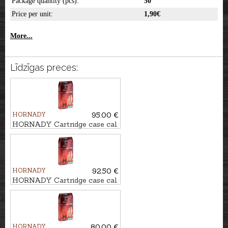
Package quantity (pcs):
50
Price per unit:
1,90€
More...
Līdzīgas preces:
HORNADY
95.00 €
HORNADY Cartridge case cal.
7mm Rem.Mag.
HORNADY
92.50 €
HORNADY Cartridge case cal.
.300Win.Mag.
HORNADY
80.00 €