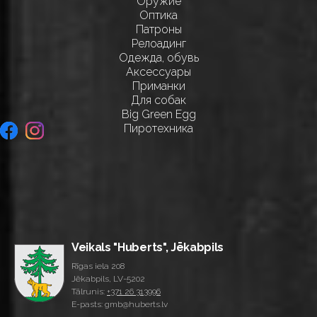
Оружие
Оптика
Патроны
Релоадинг
Одежда, обувь
Аксессуары
Приманки
Для собак
Big Green Egg
Пиротехника
Veikals "Huberts", Jēkabpils
Rīgas iela 208
Jēkabpils, LV-5202
Tālrunis:
+371 26 313996
E-pasts: gmb@huberts.lv