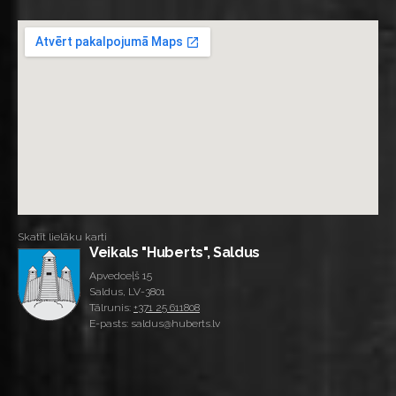
Skatīt lielāku karti
Veikals "Huberts", Saldus
Apvedceļš 15
Saldus, LV-3801
Tālrunis:
+371 25 611808
E-pasts: saldus@huberts.lv