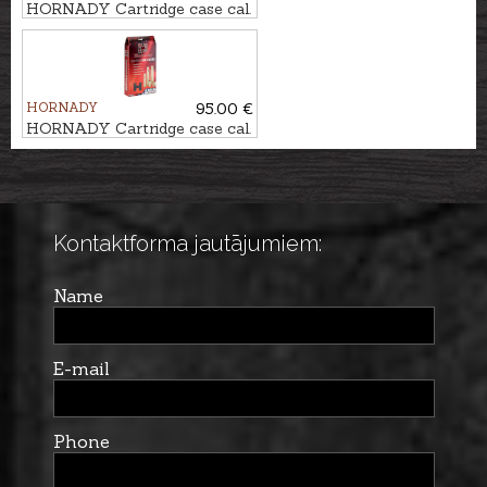
HORNADY Cartridge case cal.
.308Win.
HORNADY
95.00 €
HORNADY Cartridge case cal.
6,5 PRC
Kontaktforma jautājumiem:
Name
E-mail
Phone