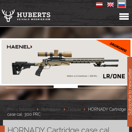
11
Subscribe to newslet
Preču katalogs
Релоадинг
Гильзы
HORNADY Cartridge
case cal. 300 PRC
HORNADY Cartridge case cal.