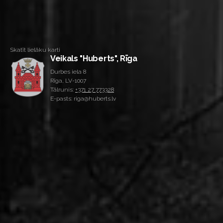
Skatīt lielāku karti
Veikals "Huberts", Rīga
Durbes iela 8
Rīga, LV-1007
Tālrunis:
+371 27 773328
E-pasts: riga@huberts.lv