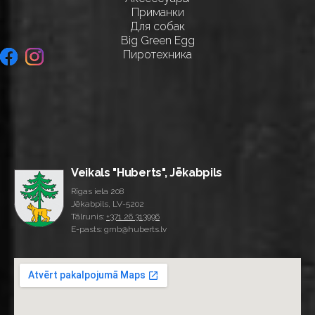
Приманки
Для собак
Big Green Egg
Пиротехника
Veikals "Huberts", Jēkabpils
Rīgas iela 208
Jēkabpils, LV-5202
Tālrunis:
+371 26 313996
E-pasts: gmb@huberts.lv