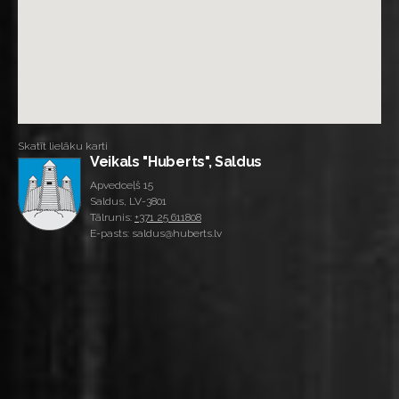
Skatīt lielāku karti
Veikals "Huberts", Saldus
Apvedceļš 15
Saldus, LV-3801
Tālrunis:
+371 25 611808
E-pasts: saldus@huberts.lv