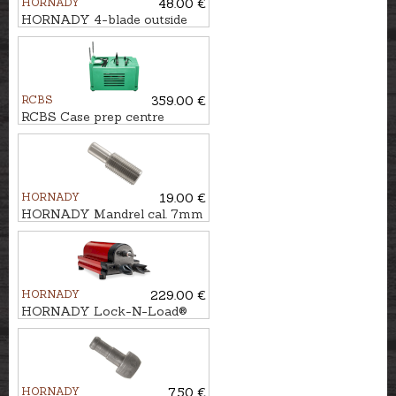
HORNADY
48.00 €
HORNADY 4-blade outside
diameter deburring tool
RCBS
359.00 €
RCBS Case prep centre
BRASS BOSS
HORNADY
19.00 €
HORNADY Mandrel cal. 7mm
HORNADY
229.00 €
HORNADY Lock-N-Load®
Case prep centre TRIO
HORNADY
7.50 €