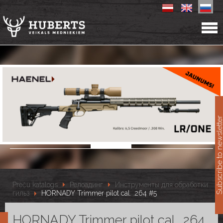
11
Subscribe to newslet
Preču katalogs
Релоадинг
Инструменты для обработки
гильз
HORNADY Trimmer pilot cal. .264 #5
HORNADY Trimmer pilot cal. .264