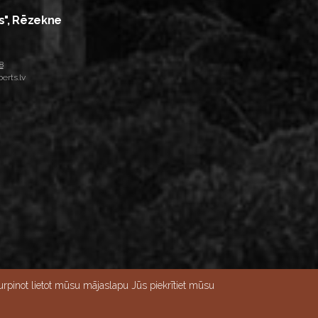
s", Rēzekne
8
erts.lv
rpinot lietot mūsu mājaslapu Jūs piekrītiet mūsu