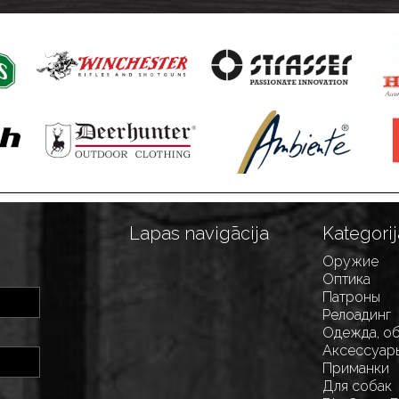
Lapas navigācija
Kategorij
Оружие
Оптика
Патроны
Релоадинг
Одежда, о
Аксессуар
Приманки
Для собак