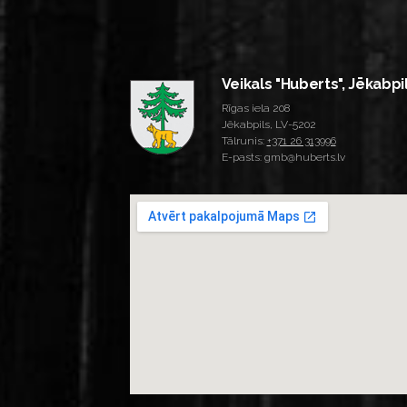
Veikals "Huberts", Jēkabpi
Rīgas iela 208
Jēkabpils, LV-5202
Tālrunis:
+371 26 313996
E-pasts: gmb@huberts.lv