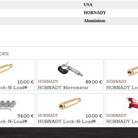
USA
HORNADY
Aluminium
ces:
10.00 €
HORNADY
89.00 €
HORNADY
ck-N-Load®
HORNADY Micrometer
HORNADY Loc
cal. .243Win.
Modified case c
54.00 €
HORNADY
10.00 €
HORNADY
ck-N-Load®
HORNADY Lock-N-Load®
HORNADY Loc
ator kit and
Modified case cal. .223Rem.
Concentricity t
t