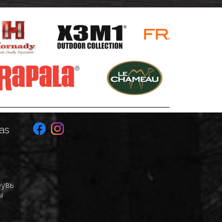
as
бувь
ы