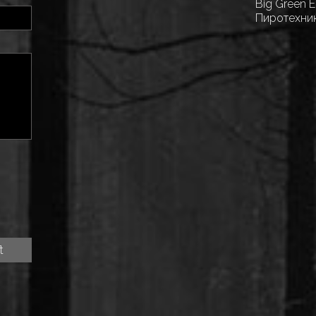
Big Green 
Пиротехни