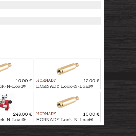
10.00 €
HORNADY
12.00 €
k-N-Load®
HORNADY Lock-N-Load®
al. .30-06
Modified case cal. 7x64
249.00 €
HORNADY
10.00 €
k-N-Load®
HORNADY Lock-N-Load®
ool
Modified case cal. 6,5
Creedmoor