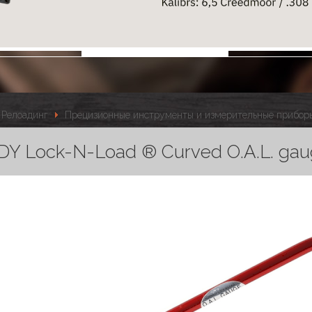
Релоадинг
Прецизионные инструменты и измерительные прибор
 Lock-N-Load ® Curved O.A.L. gau