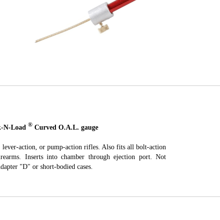
®
-N-Load
Curved O.A.L. gauge
 lever-action, or pump-action rifles. Also fits all bolt-action
irearms. Inserts into chamber through ejection port. Not
dapter "D" or short-bodied cases.