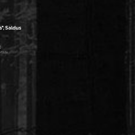
s", Saldus
8
ts.lv