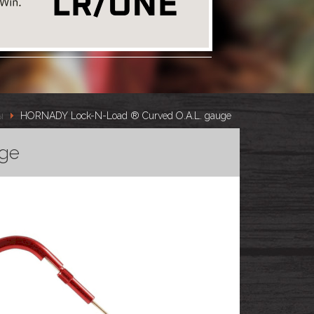
ы
HORNADY Lock-N-Load ® Curved O.A.L. gauge
ge