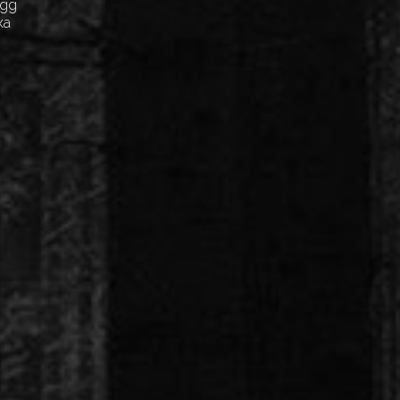
Egg
ка