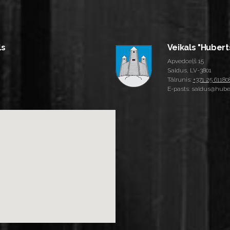
ls
Veikals "Hubert
Apvedceļš 15
Saldus, LV-3801
Tālrunis:
+371 25 61180
E-pasts: saldus@huber