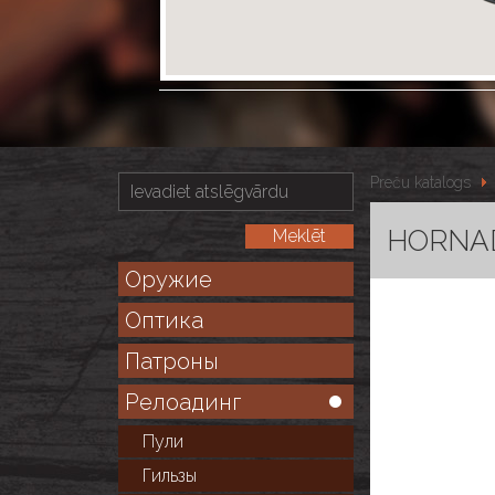
Preču katalogs
HORNADY
Оружие
Оптика
Патроны
Релоадинг
Пули
Гильзы