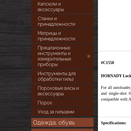
Капсюли и
аксессуары
Станки и
принадлежности
Матрицы и
принадлежности
Прецизионные
инструменты и
измерительные
#C1550
приборы
Инструменты для
HORNADY Lock
обработки гильз
Пороховые весы и
For all autoloader,
аксессуары
and single-shot f
compatible with A
Порох
Уход за гильзами
Одежда, обувь
Specifications: