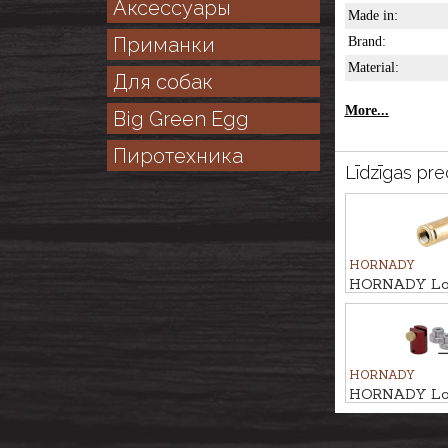
Аксессуары
Made in:
Приманки
Brand:
Material:
Для собак
More...
Big Green Egg
Пиротехника
Līdzīgas pre
HORNADY
HORNADY Lo
Modified case 
HORNADY
HORNADY Lo
Bullet compar
basic insert se