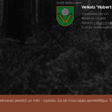
Skatīt lielāku karti
Veikals "Hubert
Jupatovkas iela 11G
Rēzekne, LV-4601
Tālrunis:
+371 27 77338
E-pasts: rezekne@hub
Skatīt lielāku karti
ietošanas pieredzi un mēs - izprastu Jūs kā mūsu lapas apmeklētājus. Tu
15:00, Svētdien - slēgts