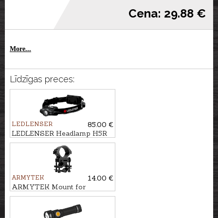
Cena: 29.88 €
More...
Līdzīgas preces:
LEDLENSER
85.00 €
LEDLENSER Headlamp H5R
CORE
ARMYTEK
14.00 €
ARMYTEK Mount for
flashlight AWM-04