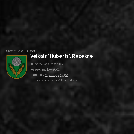
Skatīt lielāku karti
Veikals "Huberts", Rēzekne
Jupatovkas iela 11G
Rēzekne, LV-4601
Tālrunis:
+371 27 773388
E-pasts: rezekne@huberts.lv