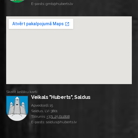
E-pasts: gmb@huberts.lv
Skatīt lielāku karti
Veikals "Huberts", Saldus
Apvedceļš 15
Saldus, LV-3801
Tālrunis:
+371 25 611808
E-pasts: saldus@huberts.lv