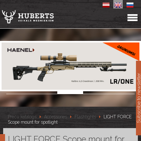
11
Subscribe to newslet
Preču katalogs
Accessories
Flashlights
LIGHT FORCE
Scope mount for spotlight
LIGHT FORCE Scope mount for