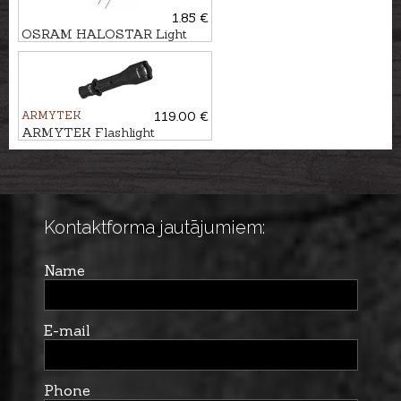
1.85 €
OSRAM HALOSTAR Light
bulb 35W 12V
ARMYTEK
119.00 €
ARMYTEK Flashlight
VIKING PRO
Kontaktforma jautājumiem:
Name
E-mail
Phone