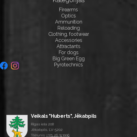
Firearms
Optics
Ammunition
Reloading
Clothing, footwear
Accessories
Attractants
For dogs
Big Green Egg
Pyrotechnics
Veikals "Huberts", Jēkabpils
Rīgas iela 208
Jēkabpils, LV-5202
Tālrunis:
+371 26 313996