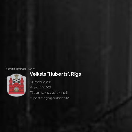
Skatīt lielāku karti
Veikals "Huberts", Rīga
Durbes iela 8
Rīga, LV-1007
Tālrunis:
+371 27 773328
E-pasts: riga@huberts.lv