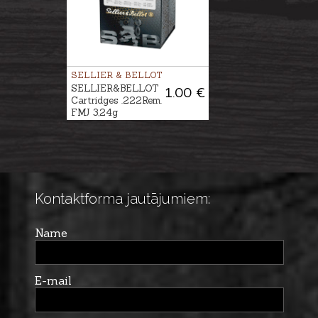
SELLIER & BELLOT
SELLIER&BELLOT
1.00 €
Cartridges .222Rem.
FMJ 3,24g
Kontaktforma jautājumiem:
Name
E-mail