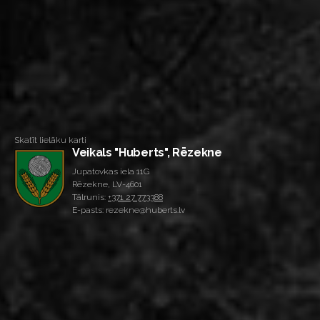
Skatīt lielāku karti
Veikals "Huberts", Rēzekne
Jupatovkas iela 11G
Rēzekne, LV-4601
Tālrunis:
+371 27 773388
E-pasts: rezekne@huberts.lv