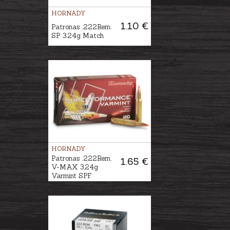
HORNADY
1.10 €
Patronas .222Rem.
SP 3.24g Match
HORNADY
Patronas .222Rem.
1.65 €
V-MAX 3,24g
Varmint SPF