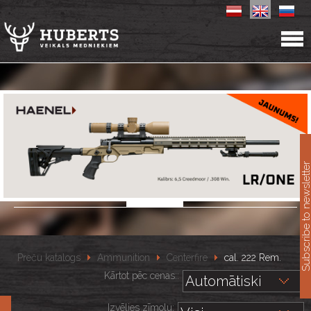
11
Subscribe to newslet
Preču katalogs
Ammunition
Centerfire
cal. 222 Rem.
Kārtot pēc cenas::
Izvēlies zīmolu: