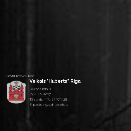
Skatīt lielāku karti
Veikals "Huberts", Rīga
Durbes iela 8
Rīga, LV-1007
Tālrunis:
+371 27 773328
E-pasts: riga@huberts.lv