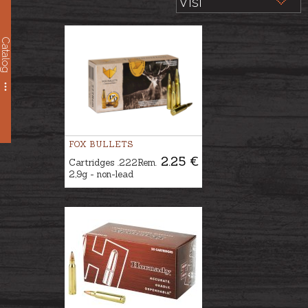
Catalog
FOX BULLETS
2.25 €
Cartridges .222Rem.
2,9g - non-lead