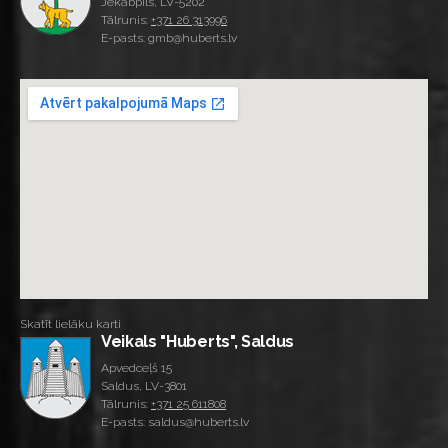
Jēkabpils, LV-5202
Tālrunis:
+371 26 313996
E-pasts: gmb@huberts.lv
Skatīt lielāku karti
Veikals "Huberts", Saldus
Apvedceļš 15
Saldus, LV-3801
Tālrunis:
+371 25 611808
E-pasts: saldus@huberts.lv