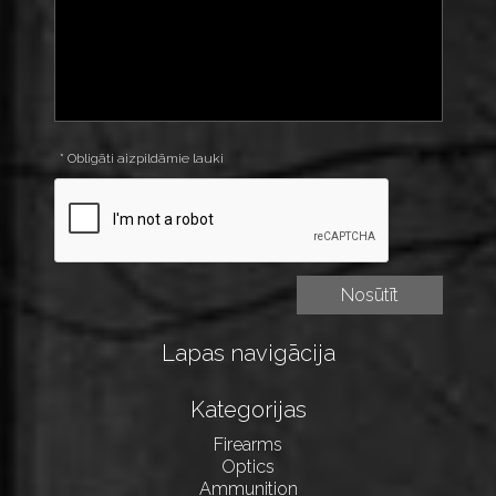
* Obligāti aizpildāmie lauki
Lapas navigācija
Kategorijas
Firearms
Optics
Ammunition