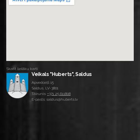
Skatīt lielāku karti
Veikals "Huberts", Saldus
Apvedceļš 15
Saldus, LV-3801
Tālrunis:
+371 25 611808
E-pasts: saldus@huberts.lv