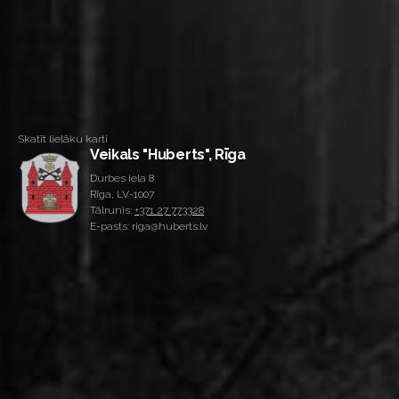
Skatīt lielāku karti
Veikals "Huberts", Rīga
Durbes iela 8
Rīga, LV-1007
Tālrunis:
+371 27 773328
E-pasts: riga@huberts.lv