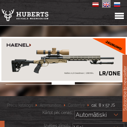
11
Subscribe to newslet
Preču katalogs
Ammunition
Centerfire
cal. 8 x 57 JS
Kārtot pēc cenas::
Izvēlies zīmolu: