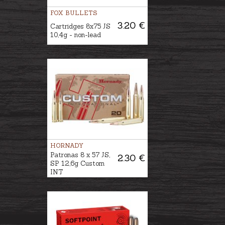
FOX BULLETS
3.20 €
Cartridges 8x75 JS
10,4g - non-lead
HORNADY
Patronas 8 x 57 JS,
2.30 €
SP 12,6g Custom
INT