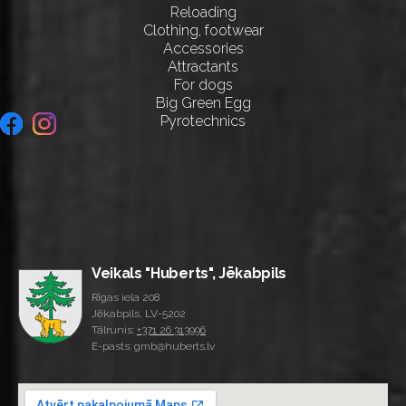
Reloading
Clothing, footwear
Accessories
Attractants
For dogs
Big Green Egg
Pyrotechnics
Veikals "Huberts", Jēkabpils
Rīgas iela 208
Jēkabpils, LV-5202
Tālrunis:
+371 26 313996
E-pasts: gmb@huberts.lv