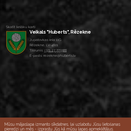
Skatīt lielāku karti
Veikals "Huberts", Rēzekne
Jupatovkas iela 11G
Rēzekne, LV-4601
Tālrunis:
+371 27 773388
E-pasts: rezekne@huberts.lv
Mūsu mājaslapa izmanto sīkdatnes, lai uzlabotu Jūsu lietošanas
pieredzi un mēs - izprastu Jūs kā mūsu lapas apmeklētājus.