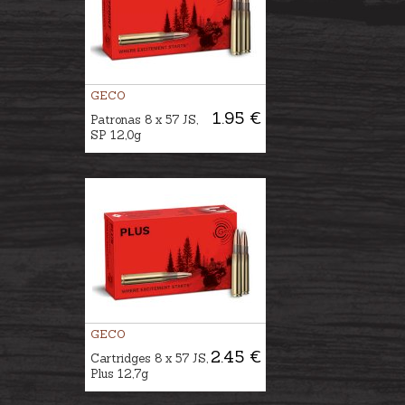
GECO
1.95 €
Patronas 8 x 57 JS,
SP 12,0g
GECO
2.45 €
Cartridges 8 x 57 JS,
Plus 12,7g