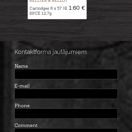
SELLIER & BELLOT
1.60 €
Cartridges 8 x 57 JS,
SPCE 12,7g
Kontaktforma jautājumiem:
Name
E-mail
Phone
Comment