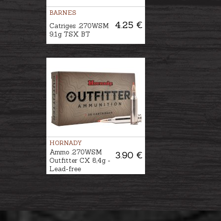
BARNES
4.25 €
Catriges .270WSM
9,1g TSX BT
HORNADY
Ammo .270WSM
3.90 €
Outfitter CX 8,4g -
Lead-free