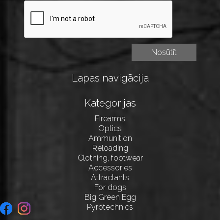
Lapas navigācija
Kategorijas
Firearms
Optics
Ammunition
Reloading
Clothing, footwear
Accessories
Attractants
For dogs
Big Green Egg
Pyrotechnics