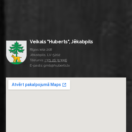
Veikals "Huberts", Jēkabpils
Rīgas iela 208
Jēkabpils, LV-5202
Tālrunis:
+371 26 313996
E-pasts: gmb@huberts.lv