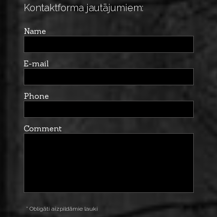
Kontaktforma jautājumiem:
Name
E-mail
Phone
Comment
* Obligāti aizpildāmie lauki