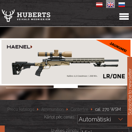
11
Subscribe to newslet
Preču katalogs
Ammunition
Centerfire
cal. 270 WSM
Kārtot pēc cenas::
Izvēlies zīmolu: