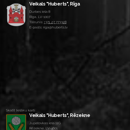
Veikals "Huberts", Rīga
Durbes iela 8
Rīga, LV-1007
Tālrunis:
+371 27 773328
E-pasts: riga@huberts.lv
Skatīt lielāku karti
Veikals "Huberts", Rēzekne
Jupatovkas iela 11G
Rēzekne, LV-4601