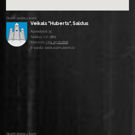
Skatīt lielāku karti
Veikals "Huberts", Saldus
Apvedceļš 15
Saldus, LV-3801
Tālrunis:
+371 25 611808
E-pasts: saldus@huberts.lv
Skatīt lielāku karti