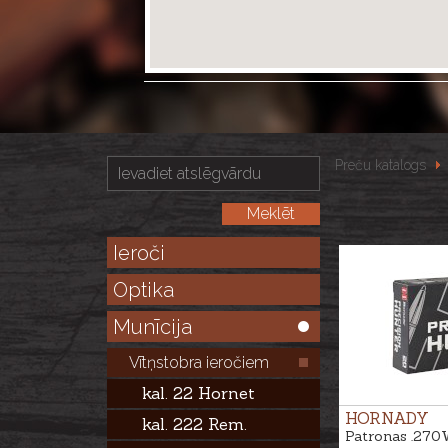
Preču katalogs
Ieroči
Optika
Munīcija
Vītņstobra ieročiem
kal. 22 Hornet
HORNADY
kal. 222 Rem.
Patronas .27