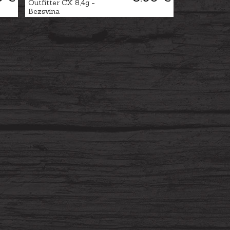
Outfitter CX 8,4g -
Bezsvina