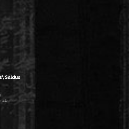
s", Saldus
8
ts.lv