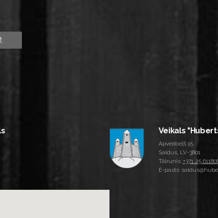
ls
Veikals "Hubert
Apvedceļš 15
Saldus, LV-3801
Tālrunis:
+371 25 61180
E-pasts: saldus@huber