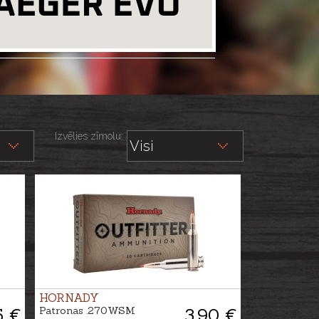
Izvēlies zīmolu:
HORNADY
5 €
Patronas .270WSM
3.90 €