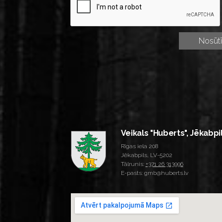
Veikals "Huberts", Jēkabpi
Rīgas iela 208
Jēkabpils, LV-5202
Tālrunis:
+371 26 313996
E-pasts: gmb@huberts.lv