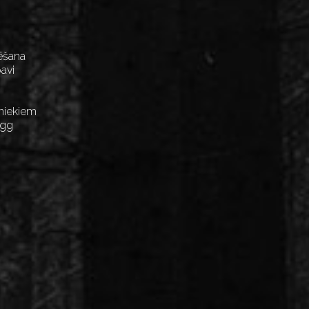
ēšana
avi
niekiem
Egg