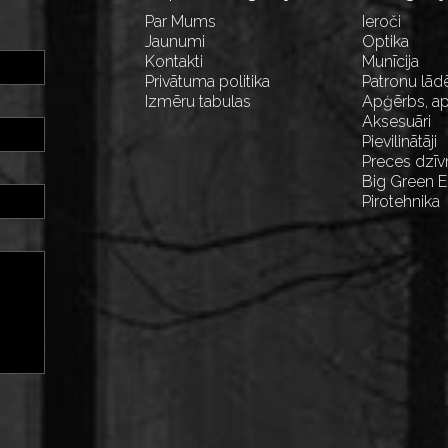
Par Mums
Ieroči
Jaunumi
Optika
Kontakti
Munīcija
Privātuma politika
Patronu lād
Izmēru tabulas
Apģērbs, ap
Aksesuāri
Pievilinātāji
Preces dzīv
Big Green 
Pirotehnika