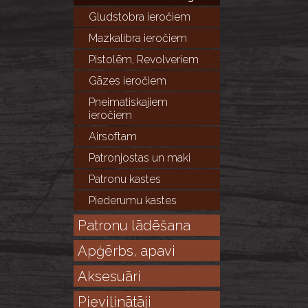
Gludstobra ieročiem
Mazkalibra ieročiem
Pistolēm, Revolveriem
Gāzes ieročiem
Pneimatiskajiem
ieročiem
Airsoftam
Patronjostas un maki
Patronu kastes
Piederumu kastes
Patronu lādēšana
Apģērbs, apavi
Aksesuāri
Pievilinātāji