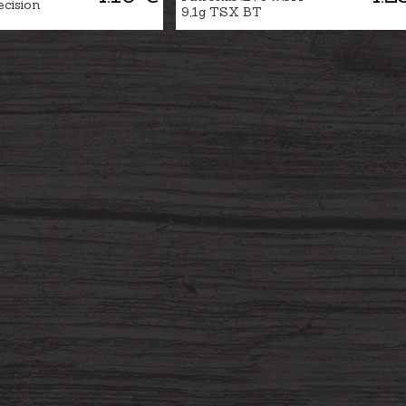
cision
9,1g TSX BT