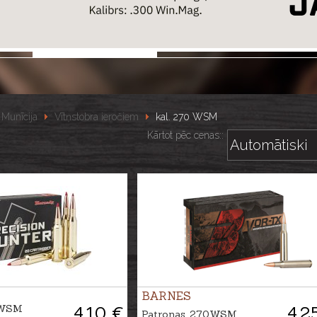
Munīcija
Vītņstobra ieročiem
kal. 270 WSM
Kārtot pēc cenas::
BARNES
0WSM
4.10 €
4.2
Patronas .270WSM