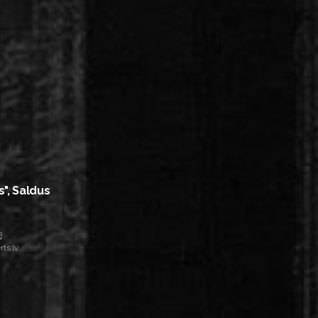
s", Saldus
8
ts.lv