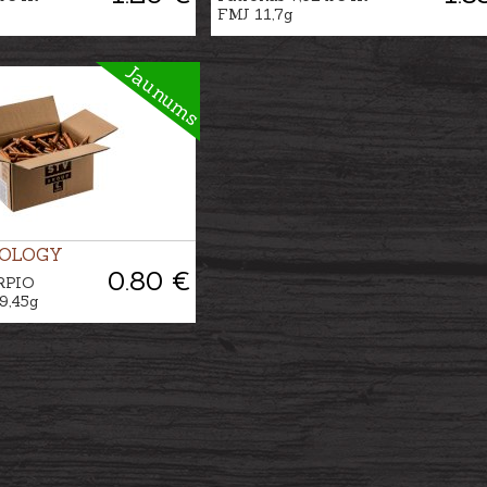
FMJ 11,7g
Jaunums
OLOGY
0.80 €
RPIO
9,45g