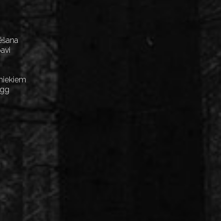
ēšana
avi
niekiem
Egg