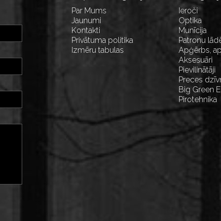
Par Mums
Ieroči
Jaunumi
Optika
Kontakti
Munīcija
Privātuma politika
Patronu lād
Izmēru tabulas
Apģērbs, ap
Aksesuāri
Pievilinātāji
Preces dzīv
Big Green 
Pirotehnika