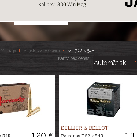
Munīcija
Vītņstobra ieročiem
kal. 7,62 x 54R
Kārtot pēc cenas::
SELLIER & BELLOT
1.20 €
1.3
x 54R
Patronas 7,62 x 54R