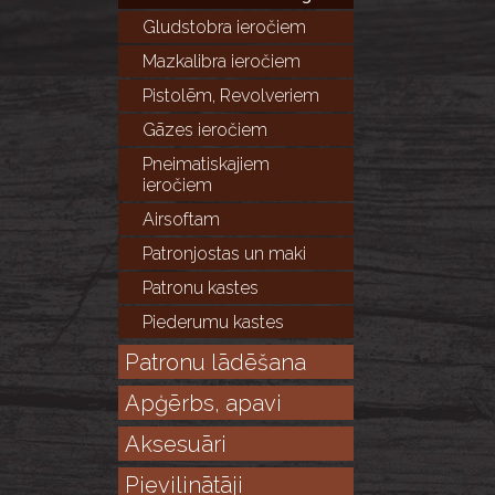
Gludstobra ieročiem
Mazkalibra ieročiem
Pistolēm, Revolveriem
Gāzes ieročiem
Pneimatiskajiem
ieročiem
Airsoftam
Patronjostas un maki
Patronu kastes
Piederumu kastes
Patronu lādēšana
Apģērbs, apavi
Aksesuāri
Pievilinātāji