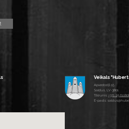
ls
Veikals "Hubert
Apvedceļš 15
Saldus, LV-3801
Tālrunis:
+371 25 61180
E-pasts: saldus@huber