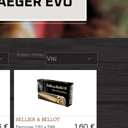
Izvēlies zīmolu:
SELLIER & BELLOT
5 €
1.60 €
Patronas 7,62 x 54R,