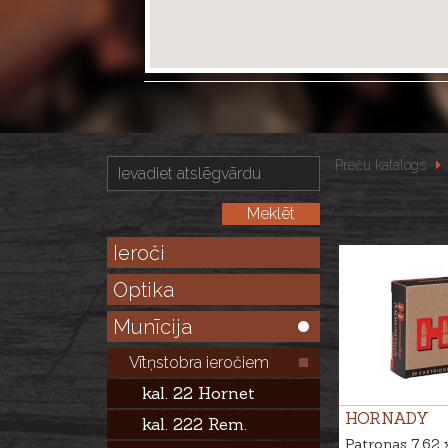
Preču katalogs
Ieroči
Optika
Munīcija
Vītņstobra ieročiem
kal. 22 Hornet
HORNADY
kal. 222 Rem.
Patronas 7,62 