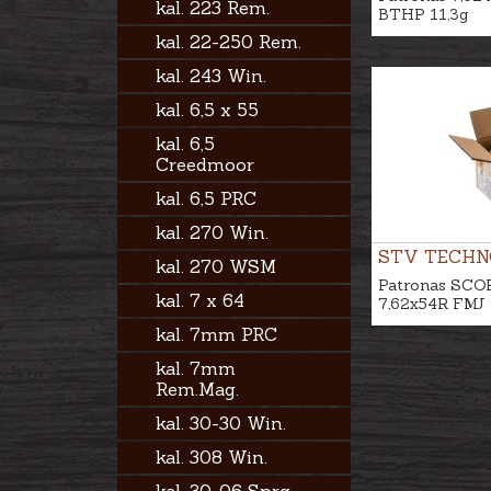
kal. 223 Rem.
BTHP 11,3g
kal. 22-250 Rem.
kal. 243 Win.
kal. 6,5 x 55
kal. 6,5
Creedmoor
kal. 6,5 PRC
kal. 270 Win.
STV TECHN
kal. 270 WSM
Patronas SCO
kal. 7 x 64
7,62x54R FMJ 
kal. 7mm PRC
kal. 7mm
Rem.Mag.
kal. 30-30 Win.
kal. 308 Win.