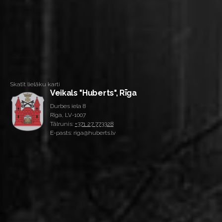
Skatīt lielāku karti
Veikals "Huberts", Rīga
Durbes iela 8
Rīga, LV-1007
Tālrunis:
+371 27 773328
E-pasts: riga@huberts.lv