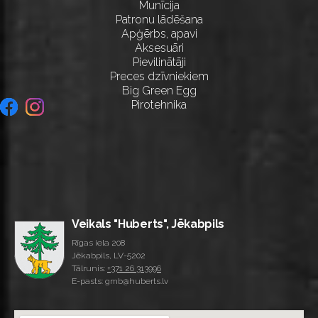
Munīcija
Patronu lādēšana
Apģērbs, apavi
Aksesuāri
Pievilinātāji
Preces dzīvniekiem
Big Green Egg
Pirotehnika
Veikals "Huberts", Jēkabpils
Rīgas iela 208
Jēkabpils, LV-5202
Tālrunis:
+371 26 313996
E-pasts: gmb@huberts.lv