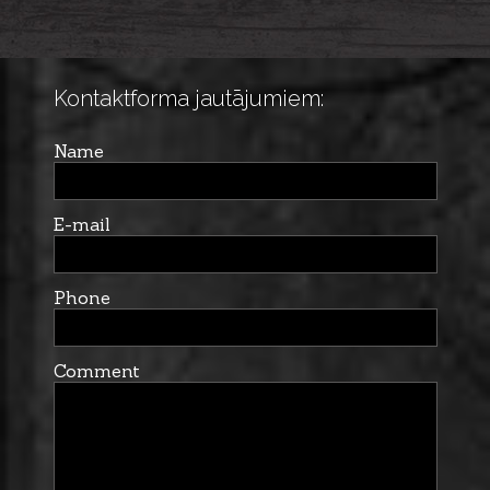
Kontaktforma jautājumiem:
Name
E-mail
Phone
Comment