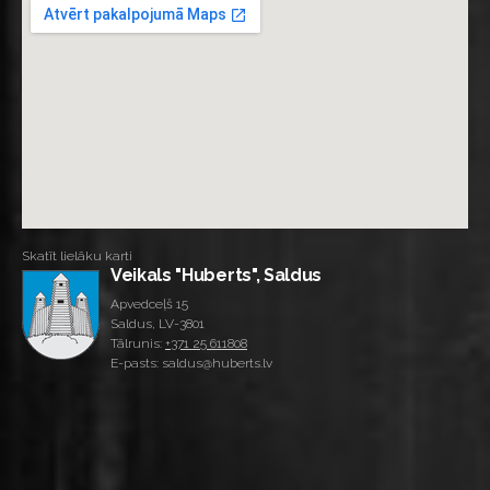
Skatīt lielāku karti
Veikals "Huberts", Saldus
Apvedceļš 15
Saldus, LV-3801
Tālrunis:
+371 25 611808
E-pasts: saldus@huberts.lv