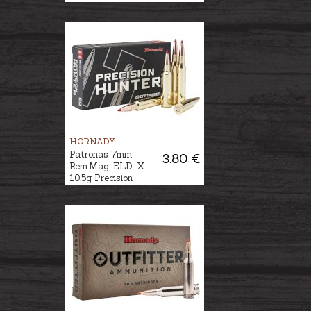
HORNADY
Patronas 7mm
3.80 €
Rem.Mag. ELD-X
10,5g Precision
Hunter