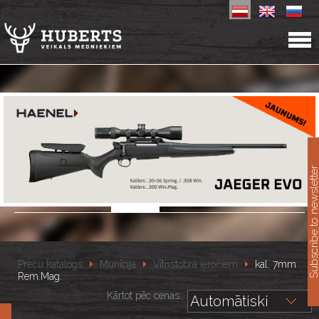
11
Subscribe to newslet
Preču katalogs
Munīcija
Vītņstobra ieročiem
kal. 7mm
Rem.Mag.
Kārtot pēc cenas::