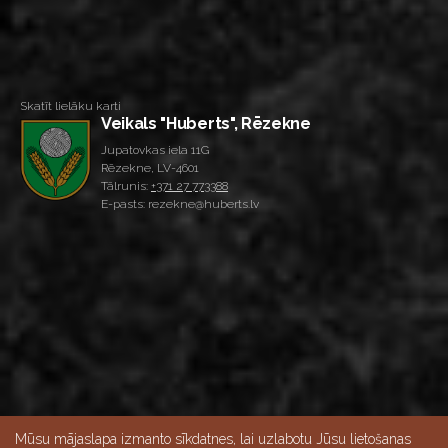
Skatīt lielāku karti
Veikals "Huberts", Rēzekne
Jupatovkas iela 11G
Rēzekne, LV-4601
Tālrunis:
+371 27 773388
E-pasts: rezekne@huberts.lv
Mūsu mājaslapa izmanto sīkdatnes, lai uzlabotu Jūsu lietošanas