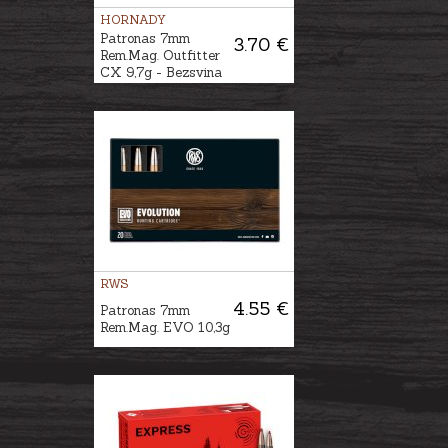
HORNADY
Patronas 7mm
3.70 €
Rem.Mag. Outfitter
CX 9,7g - Bezsvina
RWS
4.55 €
Patronas 7mm
Rem.Mag. EVO 10,3g