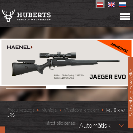
11
Subscribe to newslet
Preču katalogs
Munīcija
Vītņstobra ieročiem
kal. 8 x 57
JRS
Kārtot pēc cenas::