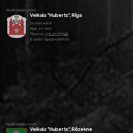
Skatīt lielāku karti
Veikals "Huberts", Rīga
Durbes iela 8
Rīga, LV-1007
Tālrunis:
+371 27 773328
E-pasts: riga@huberts.lv
Skatīt lielāku karti
Veikals "Huberts", Rēzekne