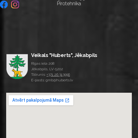
Pirotehnika
Veikals "Huberts", Jēkabpils
Rīgas iela 208
Jēkabpils, LV-5202
Tālrunis:
+371 26 313996
E-pasts: gmb@huberts.lv