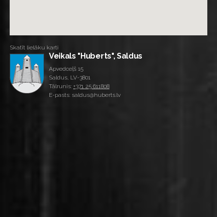
Skatīt lielāku karti
Veikals "Huberts", Saldus
Apvedceļš 15
Saldus, LV-3801
Tālrunis:
+371 25 611808
E-pasts: saldus@huberts.lv