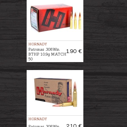
HORNADY
Patronas .308Win.
1.90 €
BTHP 10,9g MATCH
50
HORNADY
2.10 €
Patronas .308Win.