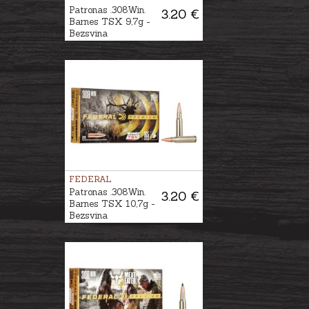
Patronas .308Win.
3.20 €
Barnes TSX 9,7g -
Bezsvina
FEDERAL
Patronas .308Win.
3.20 €
Barnes TSX 10,7g -
Bezsvina