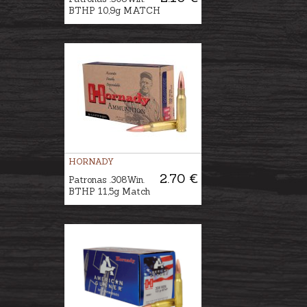
BTHP 10,9g MATCH
HORNADY
2.70 €
Patronas .308Win.
BTHP 11,5g Match