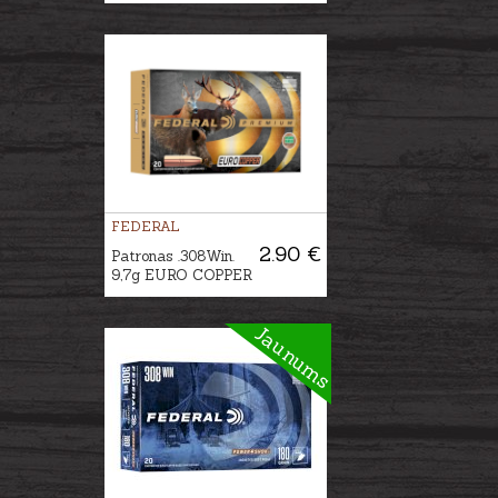
FEDERAL
2.90 €
Patronas .308Win.
9,7g EURO COPPER
Jaunums