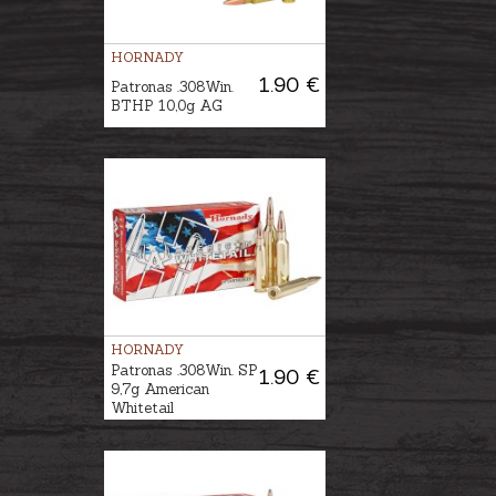
HORNADY
1.90 €
Patronas .308Win.
BTHP 10,0g AG
HORNADY
Patronas .308Win. SP
1.90 €
9,7g American
Whitetail