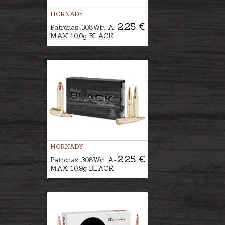
HORNADY
2.25 €
Patronas .308Win. A-
MAX 10,0g BLACK
HORNADY
2.25 €
Patronas .308Win. A-
MAX 10,9g BLACK