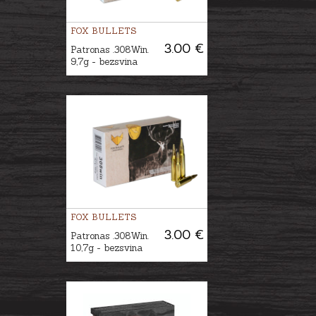
FOX BULLETS
3.00 €
Patronas .308Win.
9,7g - bezsvina
FOX BULLETS
3.00 €
Patronas .308Win.
10,7g - bezsvina