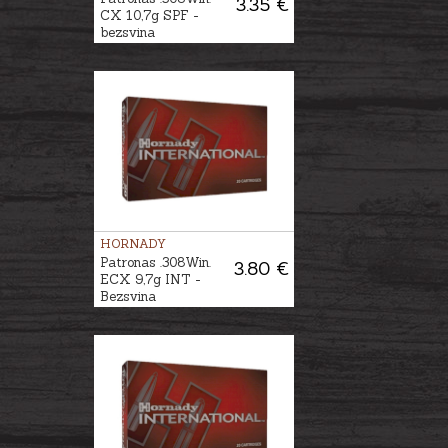
3.35 €
CX 10,7g SPF -
bezsvina
HORNADY
Patronas .308Win.
3.80 €
ECX 9,7g INT -
Bezsvina