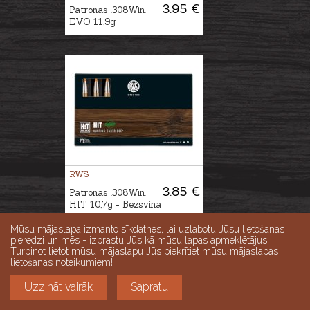
3.95 €
Patronas .308Win.
EVO 11,9g
RWS
3.85 €
Patronas .308Win.
HIT 10,7g - Bezsvina
Mūsu mājaslapa izmanto sīkdatnes, lai uzlabotu Jūsu lietošanas
pieredzi un mēs - izprastu Jūs kā mūsu lapas apmeklētājus.
Turpinot lietot mūsu mājaslapu Jūs piekrītiet mūsu mājaslapas
lietošanas noteikumiem!
Uzzināt vairāk
Sapratu
Kontaktforma jautājumiem: