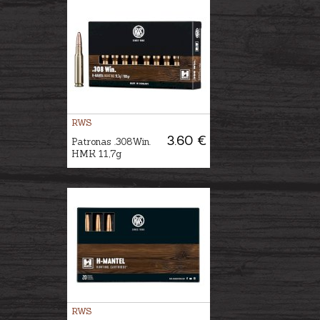
RWS
3.60 €
Patronas .308Win.
HMK 11,7g
RWS