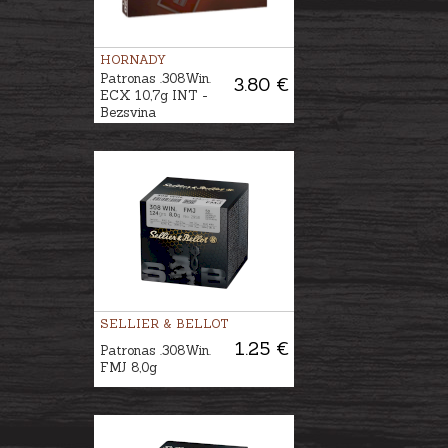
HORNADY
Patronas .308Win.
3.80 €
ECX 10,7g INT -
Bezsvina
SELLIER & BELLOT
1.25 €
Patronas .308Win.
FMJ 8,0g