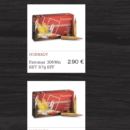
HORNADY
2.90 €
Patronas .308Win.
SST 9,7g SPF