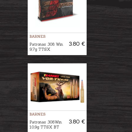
BARNES
3.80 €
Patronas .308 Win.
9,7g TTSX
BARNES
3.80 €
Patronas .308Win.
10,9g TTSX BT