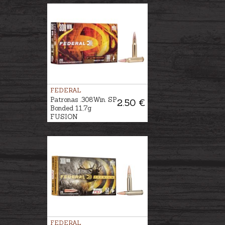
FEDERAL
Patronas .308Win. SP
2.50 €
Bonded 11,7g
FUSION
FEDERAL