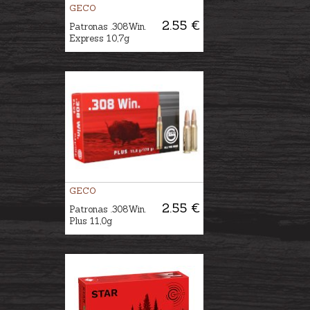
GECO
2.55 €
Patronas .308Win.
Express 10,7g
GECO
2.55 €
Patronas .308Win.
Plus 11,0g