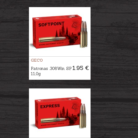
GECO
1.95 €
Patronas .308Win. SP
11,0g