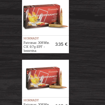
HORNADY
Patronas .308Win.
3.35 €
CX 9,7g SPF -
bezsvina
HORNADY
Patronas .308Win.