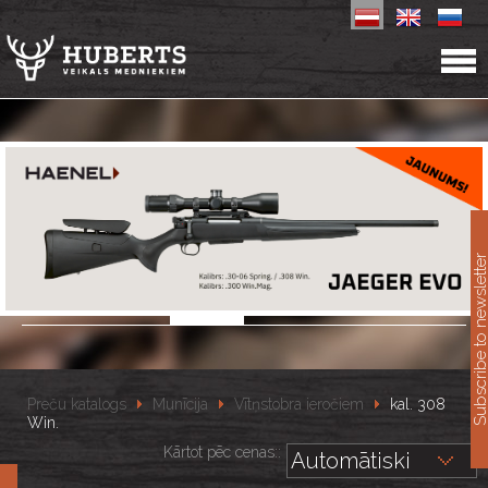
11
Subscribe to newslet
Preču katalogs
Munīcija
Vītņstobra ieročiem
kal. 308
Win.
Kārtot pēc cenas::