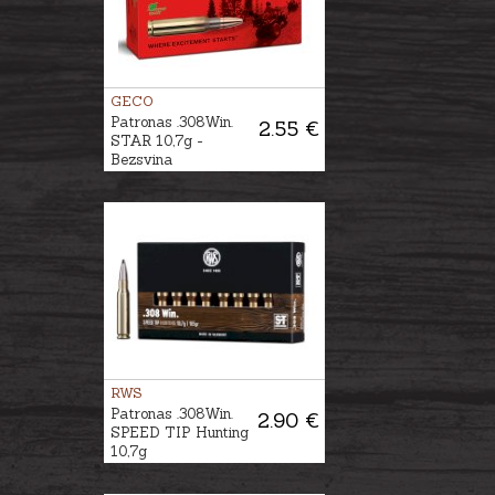
GECO
Patronas .308Win.
2.55 €
STAR 10,7g -
Bezsvina
RWS
Patronas .308Win.
2.90 €
SPEED TIP Hunting
10,7g