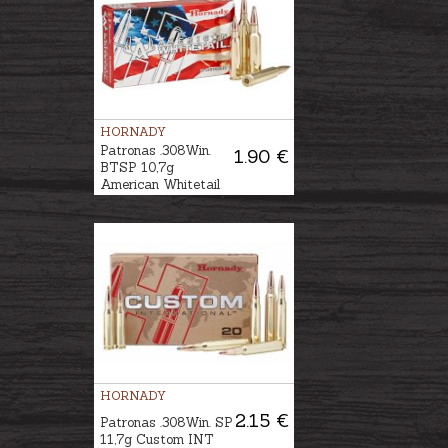
HORNADY
Patronas .308Win.
1.90 €
BTSP 10,7g
American Whitetail
HORNADY
2.15 €
Patronas .308Win. SP
11,7g Custom INT