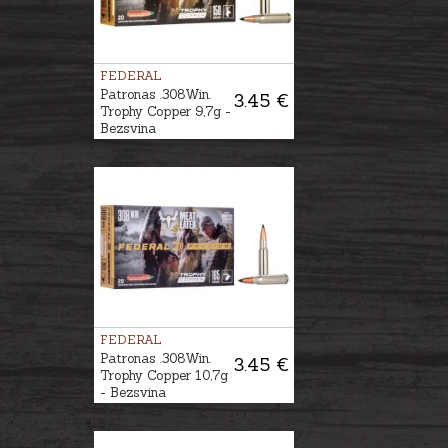
FEDERAL
Patronas .308Win.
3.45 €
Trophy Copper 9,7g -
Bezsvina
FEDERAL
Patronas .308Win.
3.45 €
Trophy Copper 10,7g
- Bezsvina