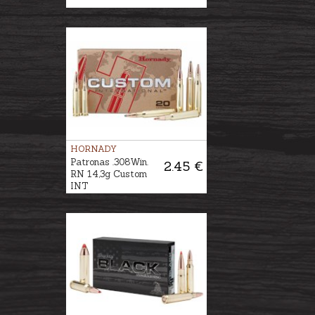
HORNADY
Patronas .308Win.
2.45 €
RN 14,3g Custom
INT