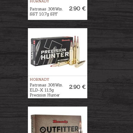
HORNADY
2.90 €
Patronas .308Win.
SST 10,7g SPF
HORNADY
Patronas .308Win.
2.90 €
ELD-X 11,5g
Precision Hunter