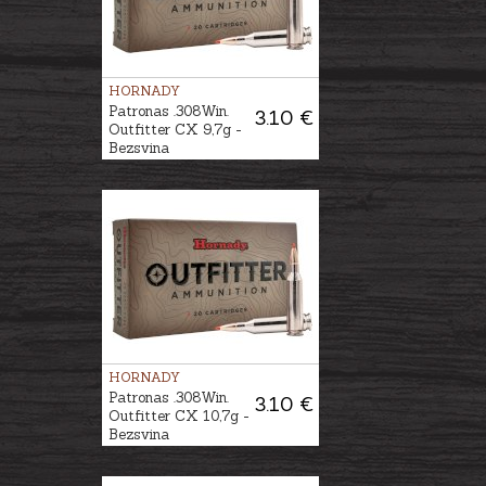
HORNADY
Patronas .308Win.
3.10 €
Outfitter CX 9,7g -
Bezsvina
HORNADY
Patronas .308Win.
3.10 €
Outfitter CX 10,7g -
Bezsvina