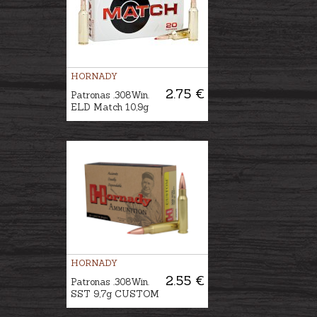
HORNADY
2.75 €
Patronas .308Win.
ELD Match 10,9g
HORNADY
2.55 €
Patronas .308Win.
SST 9,7g CUSTOM