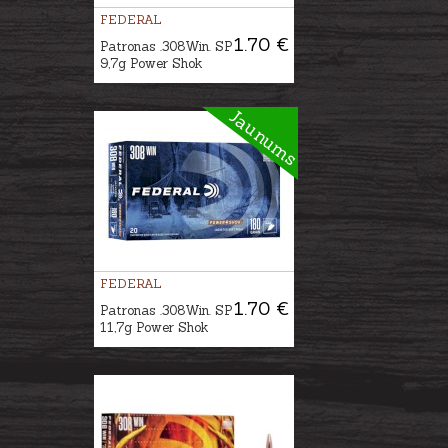
FEDERAL
1.70 €
Patronas .308Win. SP
9,7g Power Shok
Jaunums
FEDERAL
1.70 €
Patronas .308Win. SP
11,7g Power Shok