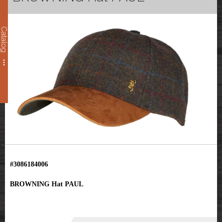
Catalog
#3086184006
BROWNING Hat PAUL