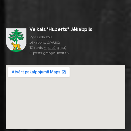
Veikals "Huberts", Jēkabpils
Rīgas iela 208
Jēkabpils, LV-5202
Tālrunis:
+371 26 313996
E-pasts: gmb@huberts.lv