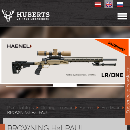
11
Subscribe to newslet
Preču katalogs
Clothing, footwear
For men
Headwear
BROWNING Hat PAUL
BROWNING Hat PAUL