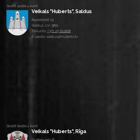
Skatīt lielāku karti
Veikals "Huberts", Saldus
Apvedceļš 15
Saldus, LV-3801
Tālrunis:
+371 25 611808
E-pasts: saldus@huberts.lv
Skatīt lielāku karti
Veikals "Huberts", Rīga
Durbes iela 8