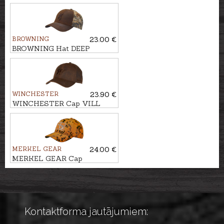
beanie WNTR
BROWNING
23.00 €
BROWNING Hat DEEP
FOREST
WINCHESTER
23.90 €
WINCHESTER Cap VILL
MERKEL GEAR
24.00 €
MERKEL GEAR Cap
INFINITY FIRE
Kontaktforma jautājumiem: