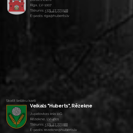
Rīga, LV-1007
Tālrunis:
+371 27 773328
E-pasts: riga@huberts.lv
Skatīt lielāku karti
Veikals "Huberts", Rēzekne
Jupatovkas iela 11G
Rēzekne, LV-4601
Tālrunis:
+371 27 773388
E-pasts: rezekne@huberts.lv