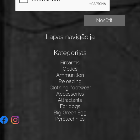
Lapas navigācija
Kategorijas
Firearms
Optics
Ammunition
Reloading
Clothing, footwear
Accessories
Attractants
For dogs
Big Green Egg
Pyrotechnics